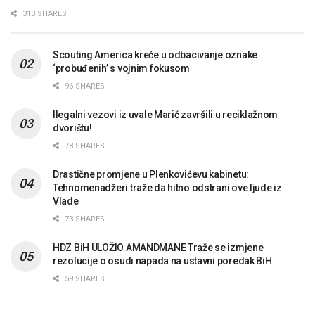
313 SHARES
Scouting America kreće u odbacivanje oznake
‘probuđenih’ s vojnim fokusom
96 SHARES
Ilegalni vezovi iz uvale Marić završili u reciklažnom
dvorištu!
78 SHARES
Drastične promjene u Plenkovićevu kabinetu:
Tehnomenadžeri traže da hitno odstrani ove ljude iz
Vlade
73 SHARES
HDZ BiH ULOŽIO AMANDMANE Traže se izmjene
rezolucije o osudi napada na ustavni poredak BiH
59 SHARES