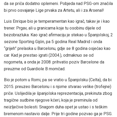
da se priča dodatno oplemeni. Pobjeda nad PSG-om značila
bi prvo osvajanje Lige prvaka za Artetu, ali i za Arsenal!
Luis Enrique bio je temperamentan kao igrač, takav je i kao
trener. Prgav, ali u granicama koje tu osobinu dijele od
bezobrazluka. Kao igrač afirmaciju je stekao u Španjolskoj, 2
sezone Sporting Gijón, pa 5 godina Real Madrid i onda
“grijeh” prelaska u Barcelonu, gdje se 8 godina osjećao kao
car. Kad je prestao igrati (2004.), odmaknuo se od
nogometa, a onda je 2008. prihvatio poziv Barcelone da
preuzme od Guardiole B momčad.
Bio je potom u Romi, pa se vratio u Španjolsku (Celta), da bi
2015. preuzeo Barcelonu i s njome stvarao velike (trofejne)
priče. Uslijedila je španjolska reprezentacija, prekinuta zbog
tragične sudbine njegove kćeri, koja je preminula od
neizlječive bolesti. Snagom duha opet je ustao i s teškim
bremenom nastavio dalje. Prije tri godine pozvao ga je PSG.