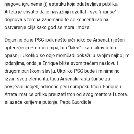
njegova igra nema (i) estetiku koja oduševljava publiku.
Arteta je shvatio da je najvažniji rezultat i sve “nijanse”
dojmova s terena zanemario te se koncentrirao na
ostvarenje cilja kako god se mora i može.
Dojam je da je PSG ipak nešto jači, iako će Arsenal, riješen
opterećenja Premiershipa, biti “lakši” i kao takav bitno
opasniji. Ukoliko se obje momčadi pokažu u svojim najboljim
izdanjima, onda je Enrique bliže svom trećem naslovu i
drugom pariškom slavlju. Ukoliko PSG bude i minimalno
izvan svog elementa, tada Arsenalu rastu šanse za
povijesni uspjeh, odnosno prvu europsku titulu. Enrique i
Arteta imat će priliku preuzeti tron od svog mentora i uzora,
silazeće karijerne putanje, Pepa Guardiole.