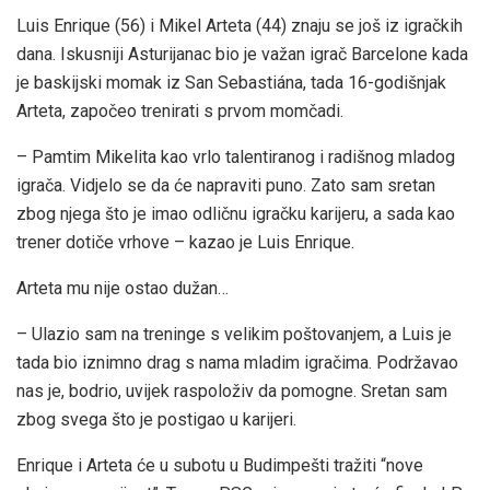
Luis Enrique (56) i Mikel Arteta (44) znaju se još iz igračkih
dana. Iskusniji Asturijanac bio je važan igrač Barcelone kada
je baskijski momak iz San Sebastiána, tada 16-godišnjak
Arteta, započeo trenirati s prvom momčadi.
– Pamtim Mikelita kao vrlo talentiranog i radišnog mladog
igrača. Vidjelo se da će napraviti puno. Zato sam sretan
zbog njega što je imao odličnu igračku karijeru, a sada kao
trener dotiče vrhove – kazao je Luis Enrique.
Arteta mu nije ostao dužan…
– Ulazio sam na treninge s velikim poštovanjem, a Luis je
tada bio iznimno drag s nama mladim igračima. Podržavao
nas je, bodrio, uvijek raspoloživ da pomogne. Sretan sam
zbog svega što je postigao u karijeri.
Enrique i Arteta će u subotu u Budimpešti tražiti “nove