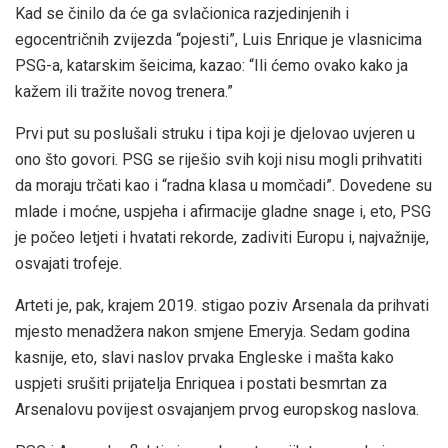
Kad se činilo da će ga svlačionica razjedinjenih i
egocentričnih zvijezda “pojesti”, Luis Enrique je vlasnicima
PSG-a, katarskim šeicima, kazao: “Ili ćemo ovako kako ja
kažem ili tražite novog trenera.”
Prvi put su poslušali struku i tipa koji je djelovao uvjeren u
ono što govori. PSG se riješio svih koji nisu mogli prihvatiti
da moraju trčati kao i “radna klasa u momčadi”. Dovedene su
mlade i moćne, uspjeha i afirmacije gladne snage i, eto, PSG
je počeo letjeti i hvatati rekorde, zadiviti Europu i, najvažnije,
osvajati trofeje.
Arteti je, pak, krajem 2019. stigao poziv Arsenala da prihvati
mjesto menadžera nakon smjene Emeryja. Sedam godina
kasnije, eto, slavi naslov prvaka Engleske i mašta kako
uspjeti srušiti prijatelja Enriquea i postati besmrtan za
Arsenalovu povijest osvajanjem prvog europskog naslova.