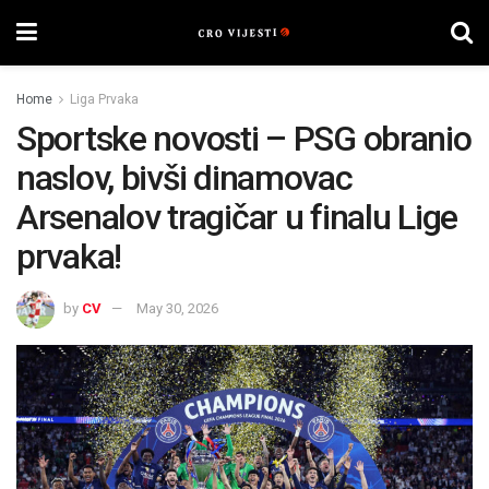
Home
Liga Prvaka
Sportske novosti – PSG obranio
naslov, bivši dinamovac
Arsenalov tragičar u finalu Lige
prvaka!
by
CV
May 30, 2026