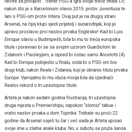
okvire za povijest”. Trener PSG-a igra svoje treće finale LP,
nakon što je s Barcelonom slavio 2015. protiv Juventusa te
lani s PSG-om protiv Intera. Ovaj put je na drugoj strani
Arsenal, na čijoj klupi sjedi prijatelj i sunarodnjak, koji je
upravo proslavio prvi naslov prvaka Engleske! Kad bi Luis
Enrique slavio u Budimpešti, bila bi mu to treća europska
titula i poravnao bi se sa svojim uzorom Guardiolom te
Zidanom i Paisleyjem, a ispred bi ostao samo Ancelotti (4).
Kad bi Enrique pobijedio u finalu, onda bi s PSG-om bio
drugi klub, nakon Reala i Zidanea, koji je obranio titulu prvaka
Europe. Vjerojatno bi mu iduća misija bila da izjednači
Realov rekord o tri uzastopne titule.
Arteta je nakon sedam godina frustracija, tri uzastopna
druga mjesta u Premiershipu, napokon “slomio” tabue i
vratio naslov prvaka u dom Topnika. Trebale su proći 22
godine da Arsenal osjeti tu čar i već sada je Arteta upisao
svoje ime u zlatne anale kluba. No, u subotu se pruža šansa