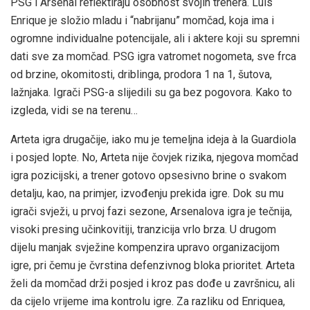
PSG i Arsenal reflektiraju osobnost svojih trenera. Luis
Enrique je složio mladu i “nabrijanu” momčad, koja ima i
ogromne individualne potencijale, ali i aktere koji su spremni
dati sve za momčad. PSG igra vatromet nogometa, sve frca
od brzine, okomitosti, driblinga, prodora 1 na 1, šutova,
lažnjaka. Igrači PSG-a slijedili su ga bez pogovora. Kako to
izgleda, vidi se na terenu…
Arteta igra drugačije, iako mu je temeljna ideja à la Guardiola
i posjed lopte. No, Arteta nije čovjek rizika, njegova momčad
igra pozicijski, a trener gotovo opsesivno brine o svakom
detalju, kao, na primjer, izvođenju prekida igre. Dok su mu
igrači svježi, u prvoj fazi sezone, Arsenalova igra je tečnija,
visoki presing učinkovitiji, tranzicija vrlo brza. U drugom
dijelu manjak svježine kompenzira upravo organizacijom
igre, pri čemu je čvrstina defenzivnog bloka prioritet. Arteta
želi da momčad drži posjed i kroz pas dođe u završnicu, ali
da cijelo vrijeme ima kontrolu igre. Za razliku od Enriquea,