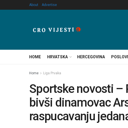
About
Advertise
HOME
HRVATSKA
HERCEGOVINA
POSLOV
Home
Liga Prvaka
Sportske novosti – 
bivši dinamovac Ars
raspucavanju jedan