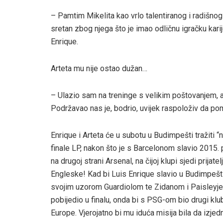
– Pamtim Mikelita kao vrlo talentiranog i radišnog
sretan zbog njega što je imao odličnu igračku kari
Enrique.
Arteta mu nije ostao dužan…
– Ulazio sam na treninge s velikim poštovanjem, a
Podržavao nas je, bodrio, uvijek raspoloživ da po
Enrique i Arteta će u subotu u Budimpešti tražiti “
finale LP, nakon što je s Barcelonom slavio 2015. 
na drugoj strani Arsenal, na čijoj klupi sjedi prijat
Engleske! Kad bi Luis Enrique slavio u Budimpešti,
svojim uzorom Guardiolom te Zidanom i Paisleyjem
pobijedio u finalu, onda bi s PSG-om bio drugi klub
Europe. Vjerojatno bi mu iduća misija bila da izjed