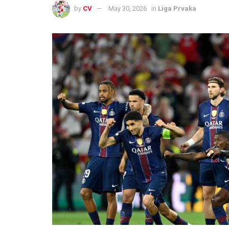
by
CV
May 30, 2026
in
Liga Prvaka