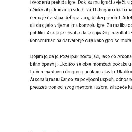
izvođenju prekida igre. Dok su mu igrači svježi, u 
učinkovitiji, tranzicija vrlo brza. U drugom dijelu
čemu je čvrstina defenzivnog bloka prioritet. Art
ali da cijelo vrijeme ima kontrolu igre. Za razliku 
publiku. Arteta je shvatio da je najvažniji rezulta
koncentrirao na ostvarenje cilja kako god se mora
Dojam je da je PSG ipak nešto jači, iako će Arsenal
bitno opasniji. Ukoliko se obje momčadi pokažu u 
trećem naslovu i drugom pariškom slavlju. Ukolik
Arsenalu rastu šanse za povijesni uspjeh, odnosno 
preuzeti tron od svog mentora i uzora, silazeće ka