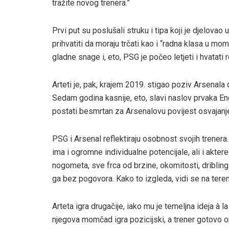
tražite novog trenera.”
Prvi put su poslušali struku i tipa koji je djelovao
prihvatiti da moraju trčati kao i “radna klasa u m
gladne snage i, eto, PSG je počeo letjeti i hvatati r
Arteti je, pak, krajem 2019. stigao poziv Arsenal
Sedam godina kasnije, eto, slavi naslov prvaka Engl
postati besmrtan za Arsenalovu povijest osvajan
PSG i Arsenal reflektiraju osobnost svojih trenera
ima i ogromne individualne potencijale, ali i akt
nogometa, sve frca od brzine, okomitosti, driblinga,
ga bez pogovora. Kako to izgleda, vidi se na tere
Arteta igra drugačije, iako mu je temeljna ideja à la
njegova momčad igra pozicijski, a trener gotovo o