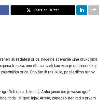
Share on Twitter
reneri su redatelji priče, načelne scenarije čine drukčijima
ijama trenera, ono što su uzeli kao znanje od trenera koji
e, zajednička priča. Ono što ih razlikuje, posljedično njihov
z igračkih dana. Iskusniji Asturijanac bio je važan igrač
ána, tada 16-godišnjak Arteta, započeo trenirati s prvom