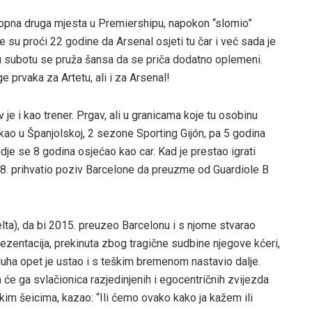
stopna druga mjesta u Premiershipu, napokon “slomio”
e su proći 22 godine da Arsenal osjeti tu čar i već sada je
 u subotu se pruža šansa da se priča dodatno oplemeni.
 prvaka za Artetu, ali i za Arsenal!
je i kao trener. Prgav, ali u granicama koje tu osobinu
ekao u Španjolskoj, 2 sezone Sporting Gijón, pa 5 godina
gdje se 8 godina osjećao kao car. Kad je prestao igrati
8. prihvatio poziv Barcelone da preuzme od Guardiole B
elta), da bi 2015. preuzeo Barcelonu i s njome stvarao
eprezentacija, prekinuta zbog tragične sudbine njegove kćeri,
duha opet je ustao i s teškim bremenom nastavio dalje.
 će ga svlačionica razjedinjenih i egocentričnih zvijezda
skim šeicima, kazao: “Ili ćemo ovako kako ja kažem ili