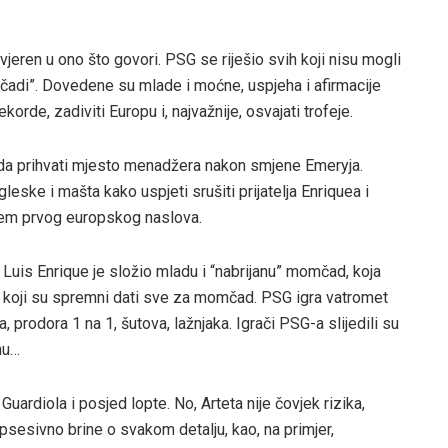
 uvjeren u ono što govori. PSG se riješio svih koji nisu mogli
omčadi”. Dovedene su mlade i moćne, uspjeha i afirmacije
ekorde, zadiviti Europu i, najvažnije, osvajati trofeje.
a da prihvati mjesto menadžera nakon smjene Emeryja.
eske i mašta kako uspjeti srušiti prijatelja Enriquea i
jem prvog europskog naslova.
. Luis Enrique je složio mladu i “nabrijanu” momčad, koja
ere koji su spremni dati sve za momčad. PSG igra vatromet
 prodora 1 na 1, šutova, lažnjaka. Igrači PSG-a slijedili su
nu…
 Guardiola i posjed lopte. No, Arteta nije čovjek rizika,
psesivno brine o svakom detalju, kao, na primjer,