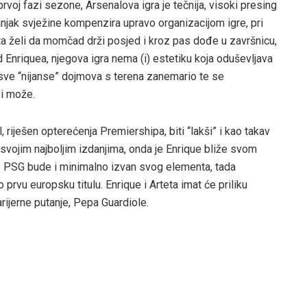
prvoj fazi sezone, Arsenalova igra je tečnija, visoki presing
 manjak svježine kompenzira upravo organizacijom igre, pri
eta želi da momčad drži posjed i kroz pas dođe u završnicu,
od Enriquea, njegova igra nema (i) estetiku koja oduševljava
t i sve “nijanse” dojmova s terena zanemario te se
 i može.
, riješen opterećenja Premiershipa, biti “lakši” i kao takav
svojim najboljim izdanjima, onda je Enrique bliže svom
o PSG bude i minimalno izvan svog elementa, tada
prvu europsku titulu. Enrique i Arteta imat će priliku
rijerne putanje, Pepa Guardiole.