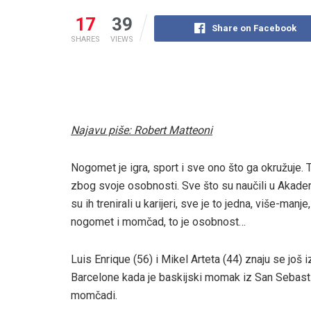
17
39
Share on Facebook
SHARES
VIEWS
Najavu piše: Robert Matteoni
Nogomet je igra, sport i sve ono što ga okružuje. T
zbog svoje osobnosti. Sve što su naučili u Akadem
su ih trenirali u karijeri, sve je to jedna, više-manj
nogomet i momčad, to je osobnost…
Luis Enrique (56) i Mikel Arteta (44) znaju se još i
Barcelone kada je baskijski momak iz San Sebasti
momčadi.