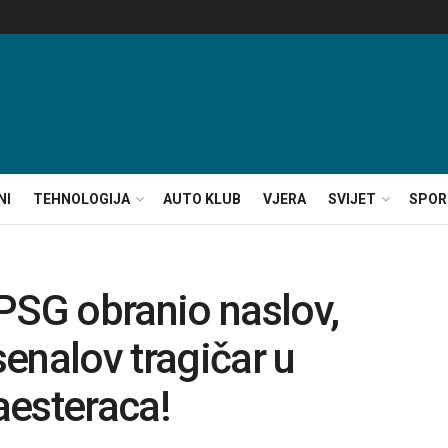
NI
TEHNOLOGIJA
AUTO KLUB
VJERA
SVIJET
SPOR
PSG obranio naslov,
enalov tragičar u
aesteraca!