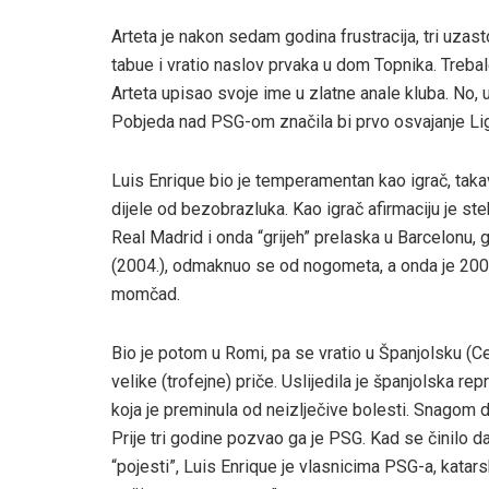
Arteta je nakon sedam godina frustracija, tri uza
tabue i vratio naslov prvaka u dom Topnika. Trebal
Arteta upisao svoje ime u zlatne anale kluba. No,
Pobjeda nad PSG-om značila bi prvo osvajanje Lige
Luis Enrique bio je temperamentan kao igrač, takav 
dijele od bezobrazluka. Kao igrač afirmaciju je st
Real Madrid i onda “grijeh” prelaska u Barcelonu, 
(2004.), odmaknuo se od nogometa, a onda je 200
momčad.
Bio je potom u Romi, pa se vratio u Španjolsku (C
velike (trofejne) priče. Uslijedila je španjolska r
koja je preminula od neizlječive bolesti. Snagom 
Prije tri godine pozvao ga je PSG. Kad se činilo da
“pojesti”, Luis Enrique je vlasnicima PSG-a, katar