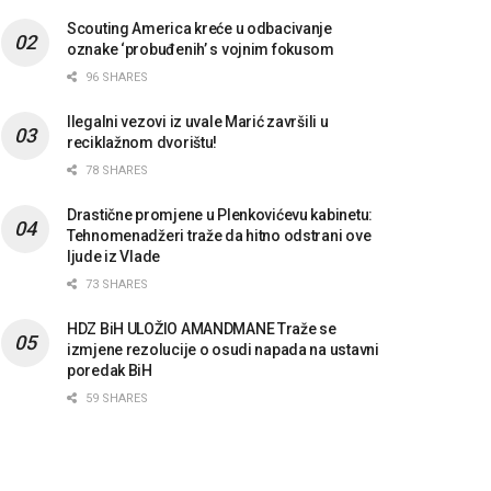
Scouting America kreće u odbacivanje
oznake ‘probuđenih’ s vojnim fokusom
96 SHARES
Ilegalni vezovi iz uvale Marić završili u
reciklažnom dvorištu!
78 SHARES
Drastične promjene u Plenkovićevu kabinetu:
Tehnomenadžeri traže da hitno odstrani ove
ljude iz Vlade
73 SHARES
HDZ BiH ULOŽIO AMANDMANE Traže se
izmjene rezolucije o osudi napada na ustavni
poredak BiH
59 SHARES