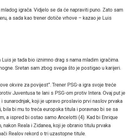
 mladog igrača. Vidjelo se da će napraviti puno. Zato sam
jeru, a sada kao trener dotiče vrhove – kazao je Luis
 Luis je tada bio iznimno drag s nama mladim igračima.
mogne. Sretan sam zbog svega što je postigao u karijeri.
nove okvire za povijest”. Trener PSG-a igra svoje treće
protiv Juventusa te lani s PSG-om protiv Intera. Ovaj put je
elj i sunarodnjak, koji je upravo proslavio prvi naslov prvaka
 bila bi mu to treća europska titula i poravnao bi se sa
, a ispred bi ostao samo Ancelotti (4). Kad bi Enrique
, nakon Reala i Zidanea, koji je obranio titulu prvaka
nači Realov rekord o tri uzastopne titule.