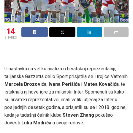
14
SHARES
U nastavku na veliku analizu o hrvatskoj reprezentaciji,
talijanska Gazzetta dello Sport prisjetila se i trojice Vatrenih,
Marcela Brozovića
,
Ivana Perišića
i
Matea Kovačića
, te
istaknula njihove igre za milanski Inter. Spomenuli su kako
su hrvatski reprezentativci imali veliki utjecaj za Inter u
posljednjih desetak godina, a prisjetili su se i 2018. godine,
kada je tadašnji čelnik kluba
Steven Zhang
pokušao
dovesti
Luku Modrića
u svoje redove.