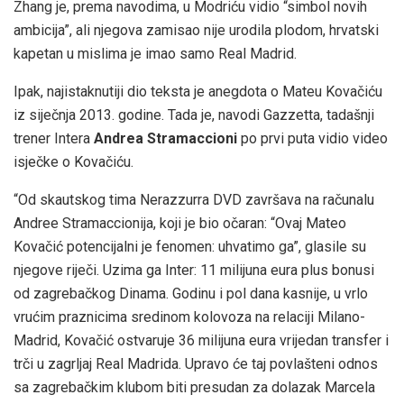
Zhang je, prema navodima, u Modriću vidio “simbol novih
ambicija”, ali njegova zamisao nije urodila plodom, hrvatski
kapetan u mislima je imao samo Real Madrid.
Ipak, najistaknutiji dio teksta je anegdota o Mateu Kovačiću
iz siječnja 2013. godine. Tada je, navodi Gazzetta, tadašnji
trener Intera
Andrea Stramaccioni
po prvi puta vidio video
isječke o Kovačiću.
“Od skautskog tima Nerazzurra DVD završava na računalu
Andree Stramaccionija, koji je bio očaran: “Ovaj Mateo
Kovačić potencijalni je fenomen: uhvatimo ga”, glasile su
njegove riječi. Uzima ga Inter: 11 milijuna eura plus bonusi
od zagrebačkog Dinama. Godinu i pol dana kasnije, u vrlo
vrućim praznicima sredinom kolovoza na relaciji Milano-
Madrid, Kovačić ostvaruje 36 milijuna eura vrijedan transfer i
trči u zagrljaj Real Madrida. Upravo će taj povlašteni odnos
sa zagrebačkim klubom biti presudan za dolazak Marcela