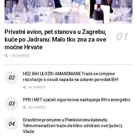
Privatni avion, pet stanova u Zagrebu,
kuće po Jadranu: Malo tko zna za ove
moćne Hrvate
178 SHARES
HDZ BiH ULOŽIO AMANDMANE Traže se izmjene
rezolucije o osudi napada na ustavni poredak BiH
54 SHARES
PPD i MET ojačali sigurnosna nastojanja RH u energetici
42 SHARES
Drastične promjene u Plenkovićevu kabinetu:
Tehnomenadžeri traže da hitno odstrani ove ljude iz
Vlade