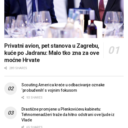
Privatni avion, pet stanova u Zagrebu,
kuće po Jadranu: Malo tko zna za ove
moćne Hrvate
289 SHARES
Scouting America kreće u odbacivanje oznake
‘probuđenih’ s vojnim fokusom
93 SHARES
Drastične promjene u Plenkovićevu kabinetu:
Tehnomenadžeri traže da hitno odstrani ove ljude iz
Vlade
65 SHARES