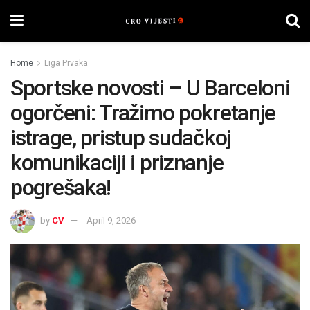
Home
Liga Prvaka
Sportske novosti – U Barceloni
ogorčeni: Tražimo pokretanje
istrage, pristup sudačkoj
komunikaciji i priznanje
pogrešaka!
by
CV
April 9, 2026