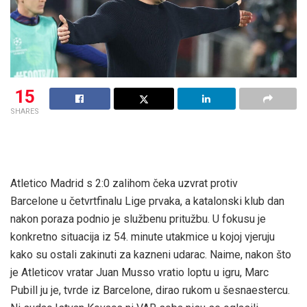
15
SHARES
Atletico Madrid s 2:0 zalihom čeka uzvrat protiv
Barcelone u četvrtfinalu Lige prvaka, a katalonski klub dan
nakon poraza podnio je službenu pritužbu. U fokusu je
konkretno situacija iz 54. minute utakmice u kojoj vjeruju
kako su ostali zakinuti za kazneni udarac. Naime, nakon što
je Atleticov vratar Juan Musso vratio loptu u igru, Marc
Pubill ju je, tvrde iz Barcelone, dirao rukom u šesnaestercu.