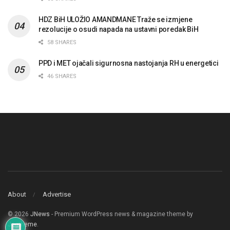
HDZ BiH ULOŽIO AMANDMANE Traže se izmjene
rezolucije o osudi napada na ustavni poredak BiH
58 SHARES
PPD i MET ojačali sigurnosna nastojanja RH u energetici
46 SHARES
About
Advertise
© 2026
JNews
- Premium WordPress news & magazine theme by
Jegtheme
.