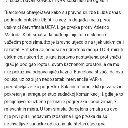
Ni sudac Istvan Kovacs ni VAR soba nisu se oglasili.
“Barcelona obavještava kako su pravne službe kluba danas
podnijele pritužbu UEFA-i u vezi s događajima u prvoj
utakmici četvrtfinala UEFA Lige prvaka protiv Atletico
Madrida. Klub smatra da suđenje nije bilo u skladu s
važećim propisima, što je izravno utjecalo na tijek utakmice i
rezultat. Pritužba se odnosi na određenu radnju. U 54. minuti
utakmice, nakon što je igra ispravno nastavljena, protivnički
igrač je podigao loptu u svom kaznenom prostoru a da mu
nije pokazana odgovarajuća kazna. Barcelona shvaća da ova
odluka, uz ozbiljan nedostatak intervencije VAR-a,
predstavlja veliku pogrešku. Sukladno tome, klub je zatražio
pokretanje istrage, pristup sudačkoj komunikaciji i, gdje je to
primjenjivo, službeno priznanje pogrešaka i poduzimanje
relevantnih mjera. U tom smislu, Barcelona smatra da ovo
nije prvi put u nedavnim izdanjima Lige prvaka da su
neshvatljive sudačke odluke imale štetan utjecaj na