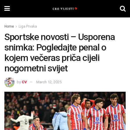
Home
Liga Prvaka
Sportske novosti – Usporena
snimka: Pogledajte penal o
kojem večeras priča cijeli
nogometni svijet
by
CV
March 12, 2025