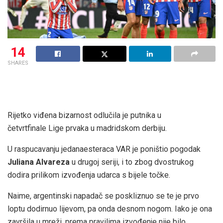
14
SHARES
Rijetko viđena bizarnost odlučila je putnika u
četvrtfinale Lige prvaka u madridskom derbiju.
U raspucavanju jedanaesteraca VAR je poništio pogodak
Juliana Alvareza
u drugoj seriji, i to zbog dvostrukog
dodira prilikom izvođenja udarca s bijele točke.
Naime, argentinski napadač se poskliznuo se te je prvo
loptu dodirnuo lijevom, pa onda desnom nogom. Iako je ona
završila u mreži, prema pravilima izvođenje nije bilo