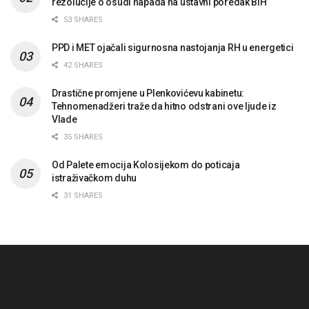
rezolucije o osudi napada na ustavni poredak BiH
53 SHARES
PPD i MET ojačali sigurnosna nastojanja RH u energetici
42 SHARES
Drastične promjene u Plenkovićevu kabinetu:
Tehnomenadžeri traže da hitno odstrani ove ljude iz
Vlade
35 SHARES
Od Palete emocija Kolosijekom do poticaja
istraživačkom duhu
31 SHARES