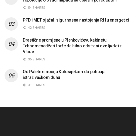
54 SHARES
PPD i MET ojačali sigurnosna nastojanja RH u energetici
42 SHARES
Drastične promjene u Plenkovićevu kabinetu:
Tehnomenadžeri traže da hitno odstrani ove ljude iz
Vlade
36 SHARES
Od Palete emocija Kolosijekom do poticaja
istraživačkom duhu
31 SHARES