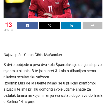
13
SHARES
Najavu piše: Goran Čičin-Mašansker
S dvije pobjede u prva dva kola Španjolska je osigurala prvo
mjesto u skupini B te joj susret 3. kola s Albanijom nema
nikakvu rezultatsku važnost.
Izbornik Luis de la Fuente našao se u prilično komfornoj
situaciji te ima priliku odmoriti svoje udarne snage za
ostatak turnira na kojem namjerava ostati dugo, sve do finala
u Berlinu 14. srpnja.