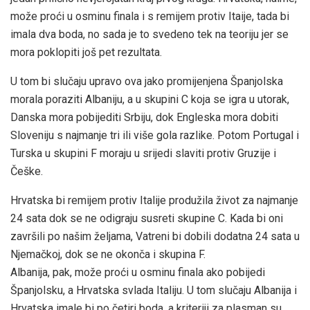
može proći u osminu finala i s remijem protiv Itaije, tada bi
imala dva boda, no sada je to svedeno tek na teoriju jer se
mora poklopiti još pet rezultata.
U tom bi slučaju upravo ova jako promijenjena Španjolska
morala poraziti Albaniju, a u skupini C koja se igra u utorak,
Danska mora pobijediti Srbiju, dok Engleska mora dobiti
Sloveniju s najmanje tri ili više gola razlike. Potom Portugal i
Turska u skupini F moraju u srijedi slaviti protiv Gruzije i
Češke.
Hrvatska bi remijem protiv Italije produžila život za najmanje
24 sata dok se ne odigraju susreti skupine C. Kada bi oni
završili po našim željama, Vatreni bi dobili dodatna 24 sata u
Njemačkoj, dok se ne okonča i skupina F.
Albanija, pak, može proći u osminu finala ako pobijedi
Španjolsku, a Hrvatska svlada Italiju. U tom slučaju Albanija i
Hrvatska imale bi po četiri boda, a kriteriji za plasman su