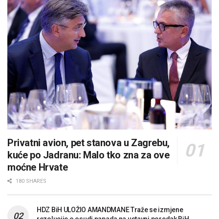
Privatni avion, pet stanova u Zagrebu,
kuće po Jadranu: Malo tko zna za ove
moćne Hrvate
180 SHARES
HDZ BiH ULOŽIO AMANDMANE Traže se izmjene
rezolucije o osudi napada na ustavni poredak BiH