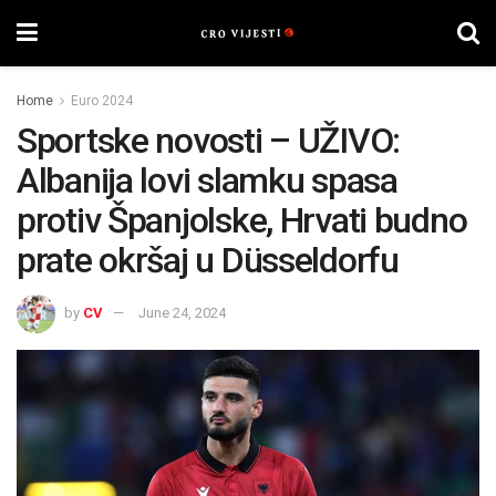
Home
Euro 2024
Sportske novosti – UŽIVO:
Albanija lovi slamku spasa
protiv Španjolske, Hrvati budno
prate okršaj u Düsseldorfu
by
CV
June 24, 2024