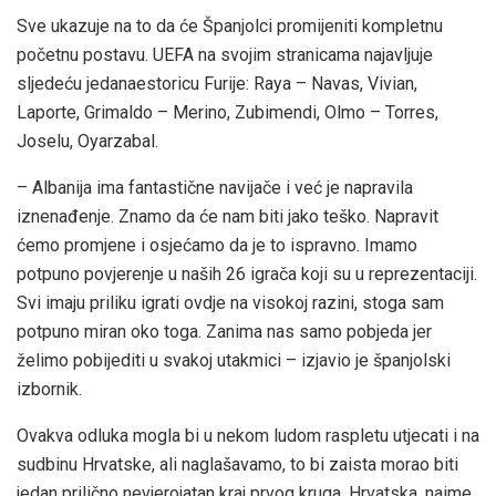
Sve ukazuje na to da će Španjolci promijeniti kompletnu
početnu postavu. UEFA na svojim stranicama najavljuje
sljedeću jedanaestoricu Furije: Raya – Navas, Vivian,
Laporte, Grimaldo – Merino, Zubimendi, Olmo – Torres,
Joselu, Oyarzabal.
– Albanija ima fantastične navijače i već je napravila
iznenađenje. Znamo da će nam biti jako teško. Napravit
ćemo promjene i osjećamo da je to ispravno. Imamo
potpuno povjerenje u naših 26 igrača koji su u reprezentaciji.
Svi imaju priliku igrati ovdje na visokoj razini, stoga sam
potpuno miran oko toga. Zanima nas samo pobjeda jer
želimo pobijediti u svakoj utakmici – izjavio je španjolski
izbornik.
Ovakva odluka mogla bi u nekom ludom raspletu utjecati i na
sudbinu Hrvatske, ali naglašavamo, to bi zaista morao biti
jedan prilično nevjerojatan kraj prvog kruga. Hrvatska, naime,