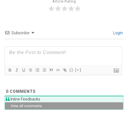
Article Rating
Subscribe
Login
{}
[+]
0
COMMENTS
Inline Feedbacks
View all comments