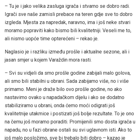
– Tu je i jako velika zasluga igrača i stvarno se dobro radi.
Igrači sve naše zamisli prebace na teren gdje sve to dobro
izgleda. Mjesta za napredak, naravno, ima i još neke stvari
moramo popraviti kako bismo bili kvalitetniji. Veseli me to,
ali nismo uopće time opterećeni – rekao je.
Naglasio je i razliku između prošle i aktualne sezone, ali i
jasan smjer u kojem Varaždin mora rasti.
– Svi su vidjeli da smo prošle godine zabijali malo golova,
ali smo bili stabilni u obrani. Sada zabijamo više, no i više
primamo. Meni je draže bilo ovo prošle godine, no ako
nastavimo ovako u napadačkom dijelu i ako se dodatno
stabiliziramo u obrani, onda ćemo moći odigrati još
kvalitetnije utakmice i postizati još bolje rezultate. To je ono
na čemu još moramo poraditi. Promijenili smo dosta igrača u
napadu, no u fazi obrane ostali su svi uglavnom isti. Ako to
još malo posložimo, sve bi trebalo biti dobro – kazao je