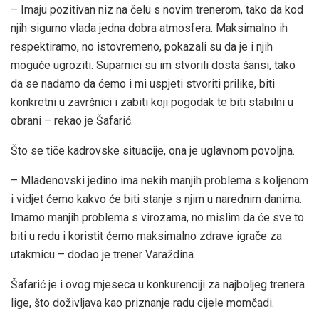
– Imaju pozitivan niz na čelu s novim trenerom, tako da kod
njih sigurno vlada jedna dobra atmosfera. Maksimalno ih
respektiramo, no istovremeno, pokazali su da je i njih
moguće ugroziti. Suparnici su im stvorili dosta šansi, tako
da se nadamo da ćemo i mi uspjeti stvoriti prilike, biti
konkretni u završnici i zabiti koji pogodak te biti stabilni u
obrani – rekao je Šafarić.
Što se tiče kadrovske situacije, ona je uglavnom povoljna.
– Mladenovski jedino ima nekih manjih problema s koljenom
i vidjet ćemo kakvo će biti stanje s njim u narednim danima.
Imamo manjih problema s virozama, no mislim da će sve to
biti u redu i koristit ćemo maksimalno zdrave igrače za
utakmicu – dodao je trener Varaždina.
Šafarić je i ovog mjeseca u konkurenciji za najboljeg trenera
lige, što doživljava kao priznanje radu cijele momčadi.