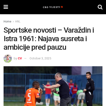
Home
HNL
Sportske novosti – Varaždin i
Istra 1961: Najava susreta i
ambicije pred pauzu
by
CV
October 3, 2025