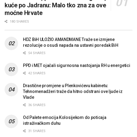
kuće po Jadranu: Malo tko zna za ove
moćne Hrvate
180 SHARES
HDZ BiH ULOŽIO AMANDMANE Traže se izmjene
rezolucije o osudi napada na ustavni poredak BiH
54 SHARES
PPD i MET ojačali sigurnosna nastojanja RH u energetici
42 SHARES
Drastične promjene u Plenkovićevu kabinetu:
Tehnomenadžeri traže da hitno odstrani ove ljude iz
Vlade
36 SHARES
Od Palete emocija Kolosijekom do poticaja
istraživačkom duhu
31 SHARES