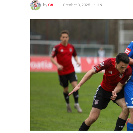
by
CV
October 3, 2025
in
HNL