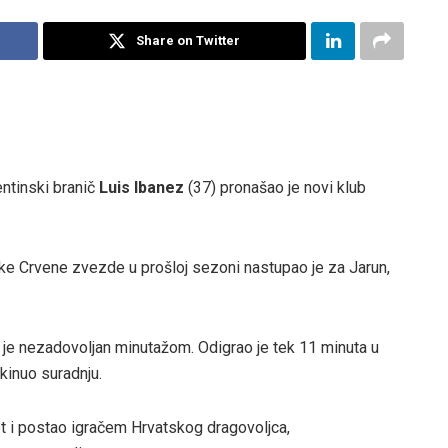
Share on Twitter
entinski branič
Luis Ibanez
(37) pronašao je novi klub
e Crvene zvezde u prošloj sezoni nastupao je za Jarun,
 je nezadovoljan minutažom. Odigrao je tek 11 minuta u
kinuo suradnju.
et i postao igračem Hrvatskog dragovoljca,