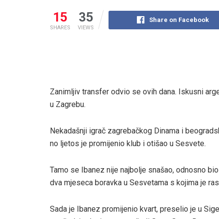
15
35
Share on Facebook
SHARES
VIEWS
Zanimljiv transfer odvio se ovih dana. Iskusni arg
u Zagrebu.
Nekadašnji igrač zagrebačkog Dinama i beogradsk
no ljetos je promijenio klub i otišao u Sesvete.
Tamo se Ibanez nije najbolje snašao, odnosno bio
dva mjeseca boravka u Sesvetama s kojima je ras
Sada je Ibanez promijenio kvart, preselio je u Sig