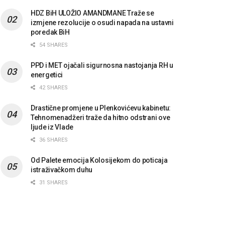
HDZ BiH ULOŽIO AMANDMANE Traže se
izmjene rezolucije o osudi napada na ustavni
poredak BiH
54 SHARES
PPD i MET ojačali sigurnosna nastojanja RH u
energetici
42 SHARES
Drastične promjene u Plenkovićevu kabinetu:
Tehnomenadžeri traže da hitno odstrani ove
ljude iz Vlade
36 SHARES
Od Palete emocija Kolosijekom do poticaja
istraživačkom duhu
31 SHARES