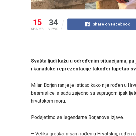
15
34
Share on Facebook
SHARES
VIEWS
Svašta ljudi kažu u određenim situacijama, p
i kanadske reprezentacije također lupetao sve
Milan Borjan ranije je isticao kako nije rođen u Hrv
besmislice, a sada zajedno sa suprugom ipak ljet
hrvatskom moru.
Podsjetimo se legendarne Borjanove izjave.
– Velika greška, nisam rođen u Hrvatskoj, rođen sa