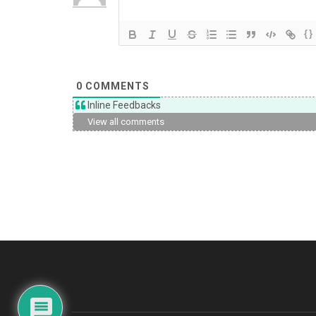
{}
0
COMMENTS
Inline Feedbacks
View all comments