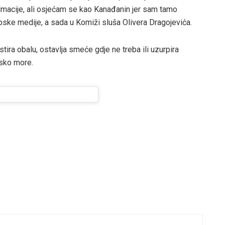
lmacije, ali osjećam se kao Kanađanin jer sam tamo
pske medije, a sada u Komiži sluša Olivera Dragojevića.
tira obalu, ostavlja smeće gdje ne treba ili uzurpira
tsko more.