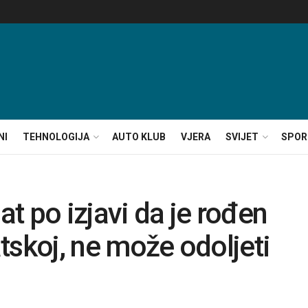
NI
TEHNOLOGIJA
AUTO KLUB
VJERA
SVIJET
SPOR
t po izjavi da je rođen
atskoj, ne može odoljeti