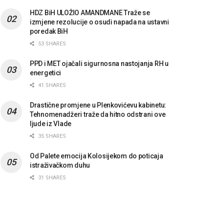
HDZ BiH ULOŽIO AMANDMANE Traže se
izmjene rezolucije o osudi napada na ustavni
poredak BiH
53 SHARES
PPD i MET ojačali sigurnosna nastojanja RH u
energetici
41 SHARES
Drastične promjene u Plenkovićevu kabinetu:
Tehnomenadžeri traže da hitno odstrani ove
ljude iz Vlade
35 SHARES
Od Palete emocija Kolosijekom do poticaja
istraživačkom duhu
31 SHARES