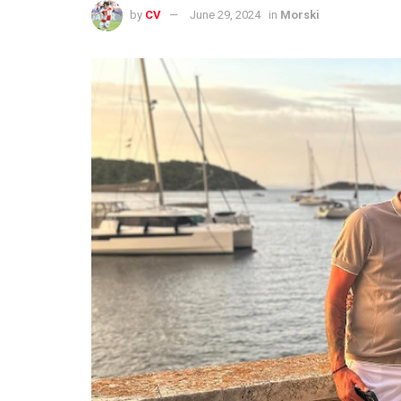
by
CV
June 29, 2024
in
Morski