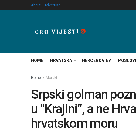
About
Advertise
HOME
HRVATSKA
HERCEGOVINA
POSLOV
Home
Morski
Srpski golman pozna
u “Krajini”, a ne Hrv
hrvatskom moru