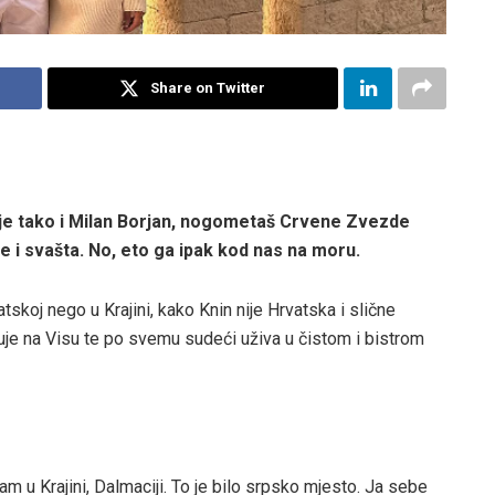
Share on Twitter
a je tako i Milan Borjan, nogometaš Crvene Zvezde
 i svašta. No, eto ga ipak kod nas na moru.
atskoj nego u Krajini, kako Knin nije Hrvatska i slične
uje na Visu te po svemu sudeći uživa u čistom i bistrom
m u Krajini, Dalmaciji. To je bilo srpsko mjesto. Ja sebe