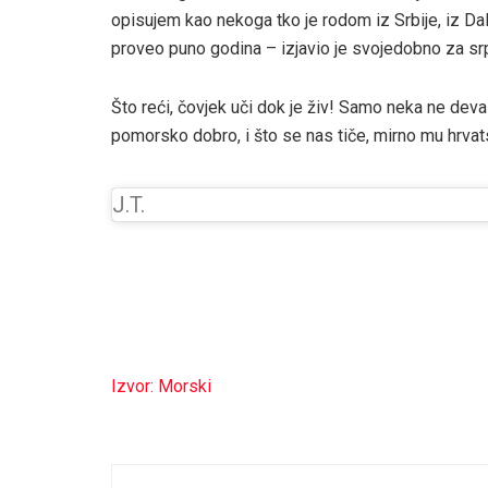
opisujem kao nekoga tko je rodom iz Srbije, iz Da
proveo puno godina – izjavio je svojedobno za sr
Što reći, čovjek uči dok je živ! Samo neka ne devas
pomorsko dobro, i što se nas tiče, mirno mu hrva
J.T.
Izvor: Morski