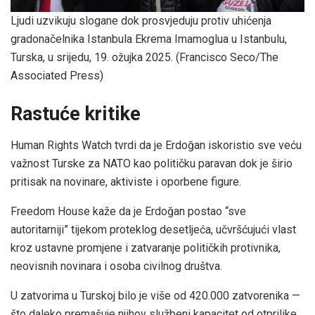
Ljudi uzvikuju slogane dok prosvjeduju protiv uhićenja
gradonačelnika Istanbula Ekrema Imamoglua u Istanbulu,
Turska, u srijedu, 19. ožujka 2025.
(Francisco Seco/The
Associated Press)
Rastuće kritike
Human Rights Watch tvrdi da je Erdoğan iskoristio sve veću
važnost Turske za NATO kao političku paravan dok je širio
pritisak na novinare, aktiviste i oporbene figure.
Freedom House kaže da je Erdoğan postao “sve
autoritarniji” tijekom proteklog desetljeća, učvršćujući vlast
kroz ustavne promjene i zatvaranje političkih protivnika,
neovisnih novinara i osoba civilnog društva.
U zatvorima u Turskoj bilo je više od 420.000 zatvorenika —
što daleko premašuje njihov službeni kapacitet od otprilike