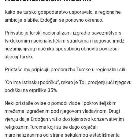
Kako se tursko gospodarstvo usporavalo, a regionalne
ambicije slabile, Erdoğan se ponovno okrenuo.
Prihvatio je turski nacionalizam, izgradio savezništvo s
tvrdokornim nacionalističkim strankama i njegovao imidž
nezamjenjivog moćnika sposobnog obnoviti povijesni
utjecaj Turske.
Pristaše mu pripisuju preobrazbu Turske u regionalnu silu.
“On ima istinsku podršku”, rekao je Tol, procjenjujući njegovu
podršku na otprilike 35%.
Neki pristaše ovise o pomoći vlade i pokroviteljskim
mrežama izgrađenim pod njegovom vladavinom. Drugi
vjeruju da je Erdoğan vratio dostojanstvo konzervativnim
religioznim Turcima koji su se dugo osjećali
marginaliziranima od strane sekularnog establišmenta