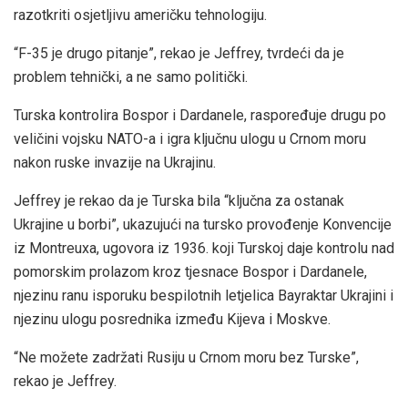
razotkriti osjetljivu američku tehnologiju.
“F-35 je drugo pitanje”, rekao je Jeffrey, tvrdeći da je
problem tehnički, a ne samo politički.
Turska kontrolira Bospor i Dardanele, raspoređuje drugu po
veličini vojsku NATO-a i igra ključnu ulogu u Crnom moru
nakon ruske invazije na Ukrajinu.
Jeffrey je rekao da je Turska bila “ključna za ostanak
Ukrajine u borbi”, ukazujući na tursko provođenje Konvencije
iz Montreuxa, ugovora iz 1936. koji Turskoj daje kontrolu nad
pomorskim prolazom kroz tjesnace Bospor i Dardanele,
njezinu ranu isporuku bespilotnih letjelica Bayraktar Ukrajini i
njezinu ulogu posrednika između Kijeva i Moskve.
“Ne možete zadržati Rusiju u Crnom moru bez Turske”,
rekao je Jeffrey.