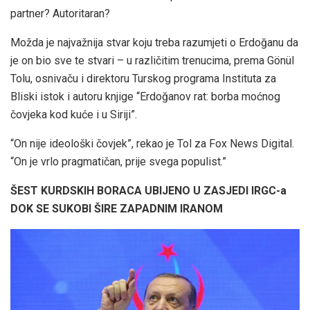
partner? Autoritaran?
Možda je najvažnija stvar koju treba razumjeti o Erdoğanu da
je on bio sve te stvari – u različitim trenucima, prema Gönül
Tolu, osnivaču i direktoru Turskog programa Instituta za
Bliski istok i autoru knjige “Erdoğanov rat: borba moćnog
čovjeka kod kuće i u Siriji”.
“On nije ideološki čovjek”, rekao je Tol za Fox News Digital.
“On je vrlo pragmatičan, prije svega populist.”
ŠEST KURDSKIH BORACA UBIJENO U ZASJEDI IRGC-a
DOK SE SUKOBI ŠIRE ZAPADNIM IRANOM