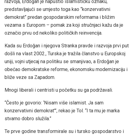
razvoja, Erdoğan je napustio islamističku oznaku,
predstavljajući se umjesto toga kao “konzervativni
demokrat” predan gospodarskim reformama i bližim
vezama s Europom – pomak za koji stručnjaci kažu da je
označio prvu od nekoliko političkih reinvencija.
Kada su Erdoğan i njegova Stranka pravde i razvoja prvi put
došli na vlast 2002., Turska je tražila članstvo u Europskoj
uniji, vojni utjecaj na politiku se smanjivao, a Erdoğan je
obećao demokratske reforme, ekonomsku modernizaciju i
bliže veze sa Zapadom.
Mnogi liberali i centristi u početku su ga podržavali.
“Često je govorio: ‘Nisam više islamist. Ja sam
konzervativni demokrat'”, rekao je Tol. “I ta mu je marka
stvarno dobro služila.”
Te prve godine transformirale su i tursko gospodarstvo i