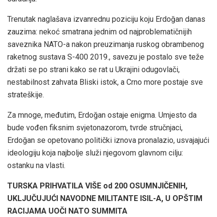
Trenutak naglašava izvanrednu poziciju koju Erdoğan danas
zauzima: nekoć smatrana jednim od najproblematičnijih
saveznika NATO-a nakon preuzimanja ruskog obrambenog
raketnog sustava S-400 2019., savezu je postalo sve teže
držati se po strani kako se rat u Ukrajini odugovlači,
nestabilnost zahvata Bliski istok, a Crno more postaje sve
strateškije.
Za mnoge, međutim, Erdoğan ostaje enigma. Umjesto da
bude vođen fiksnim svjetonazorom, tvrde stručnjaci,
Erdoğan se opetovano politički iznova pronalazio, usvajajući
ideologiju koja najbolje služi njegovom glavnom cilju:
ostanku na vlasti.
TURSKA PRIHVATILA VIŠE od 200 OSUMNJIČENIH,
UKLJUČUJUĆI NAVODNE MILITANTE ISIL-A, U OPŠTIM
RACIJAMA UOČI NATO SUMMITA