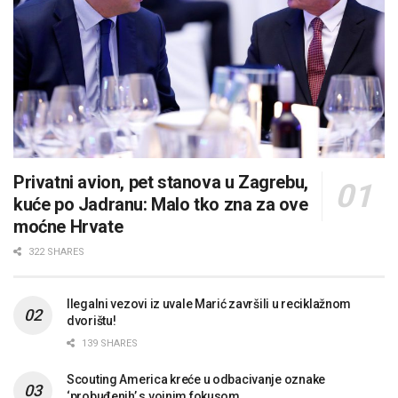
Privatni avion, pet stanova u Zagrebu,
kuće po Jadranu: Malo tko zna za ove
moćne Hrvate
322 SHARES
Ilegalni vezovi iz uvale Marić završili u reciklažnom
dvorištu!
139 SHARES
Scouting America kreće u odbacivanje oznake
‘probuđenih’ s vojnim fokusom