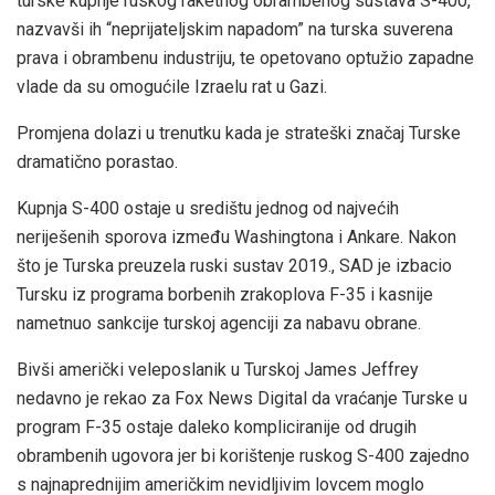
turske kupnje ruskog raketnog obrambenog sustava S-400,
nazvavši ih “neprijateljskim napadom” na turska suverena
prava i obrambenu industriju, te opetovano optužio zapadne
vlade da su omogućile Izraelu rat u Gazi.
Promjena dolazi u trenutku kada je strateški značaj Turske
dramatično porastao.
Kupnja S-400 ostaje u središtu jednog od najvećih
neriješenih sporova između Washingtona i Ankare. Nakon
što je Turska preuzela ruski sustav 2019., SAD je izbacio
Tursku iz programa borbenih zrakoplova F-35 i kasnije
nametnuo sankcije turskoj agenciji za nabavu obrane.
Bivši američki veleposlanik u Turskoj James Jeffrey
nedavno je rekao za Fox News Digital da vraćanje Turske u
program F-35 ostaje daleko kompliciranije od drugih
obrambenih ugovora jer bi korištenje ruskog S-400 zajedno
s najnaprednijim američkim nevidljivim lovcem moglo