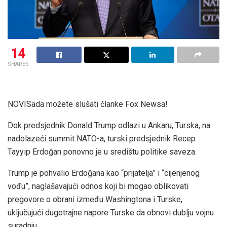
14
SHARES
NOVI
Sada možete slušati članke Fox Newsa!
Dok predsjednik Donald Trump odlazi u Ankaru, Turska, na
nadolazeći summit NATO-a, turski predsjednik Recep
Tayyip Erdoğan ponovno je u središtu politike saveza.
Trump je pohvalio Erdoğana kao “prijatelja” i “cijenjenog
vođu”, naglašavajući odnos koji bi mogao oblikovati
pregovore o obrani između Washingtona i Turske,
uključujući dugotrajne napore Turske da obnovi dublju vojnu
suradnju.