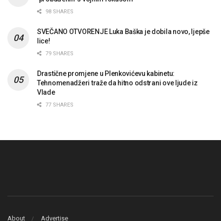
98 SHARES
SVEČANO OTVORENJE Luka Baška je dobila novo, ljepše
lice!
79 SHARES
Drastične promjene u Plenkovićevu kabinetu:
Tehnomenadžeri traže da hitno odstrani ove ljude iz
Vlade
77 SHARES
About
Advertise