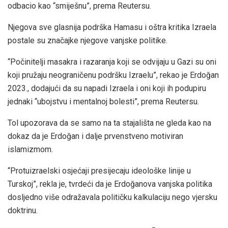
odbacio kao “smiješnu”, prema Reutersu.
Njegova sve glasnija podrška Hamasu i oštra kritika Izraela
postale su značajke njegove vanjske politike.
“Počinitelji masakra i razaranja koji se odvijaju u Gazi su oni
koji pružaju neograničenu podršku Izraelu”, rekao je Erdoğan
2023., dodajući da su napadi Izraela i oni koji ih podupiru
jednaki “ubojstvu i mentalnoj bolesti”, prema Reutersu.
Tol upozorava da se samo na ta stajališta ne gleda kao na
dokaz da je Erdoğan i dalje prvenstveno motiviran
islamizmom.
“Protuizraelski osjećaji presijecaju ideološke linije u
Turskoj”, rekla je, tvrdeći da je Erdoğanova vanjska politika
dosljedno više odražavala političku kalkulaciju nego vjersku
doktrinu.