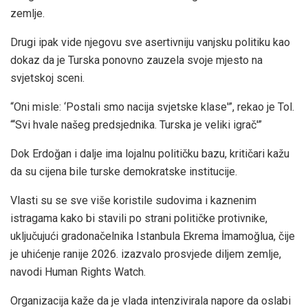
zemlje.
Drugi ipak vide njegovu sve asertivniju vanjsku politiku kao
dokaz da je Turska ponovno zauzela svoje mjesto na
svjetskoj sceni.
“Oni misle: ‘Postali smo nacija svjetske klase'”, rekao je Tol.
“‘Svi hvale našeg predsjednika. Turska je veliki igrač'”
Dok Erdoğan i dalje ima lojalnu političku bazu, kritičari kažu
da su cijena bile turske demokratske institucije.
Vlasti su se sve više koristile sudovima i kaznenim
istragama kako bi stavili po strani političke protivnike,
uključujući gradonačelnika Istanbula Ekrema İmamoğlua, čije
je uhićenje ranije 2026. izazvalo prosvjede diljem zemlje,
navodi Human Rights Watch.
Organizacija kaže da je vlada intenzivirala napore da oslabi