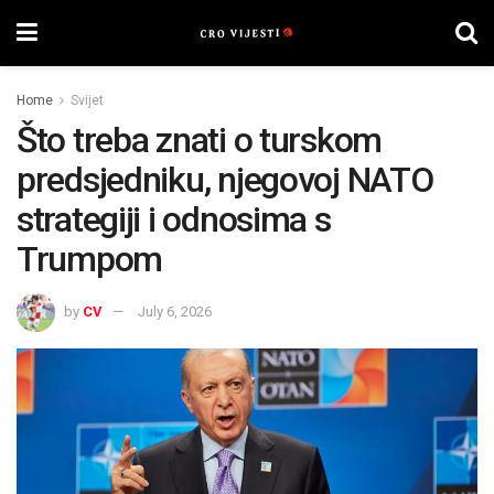
Home
Svijet
Što treba znati o turskom
predsjedniku, njegovoj NATO
strategiji i odnosima s
Trumpom
by
CV
July 6, 2026