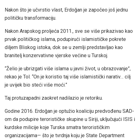
Nakon što je učvrstio vlast, Erdoğan je započeo još jednu
političku transformaciju.
Nakon Arapskog proljeća 2011., sve se više prikazivao kao
prvak političkog islama, podupirući islamističke pokrete
diljem Bliskog istoka, dok se u zemlji predstavljao kao
branitelj konzervativne vjerske većine u Turskoj.
“Želio je ubrizgati više islama u javni život, u obrazovanje”,
rekao je Tol. “On je koristio taj više islamistički narativ… cilj
je uvijek bio steći više moći.”
Taj protuzapadni zaokret nadilazio je retoriku.
Godine 2016. Erdoğan je optužio koaliciju predvođenu SAD-
om da podupire terorističke skupine u Siriji, uključujući ISIS i
kurdske milicije koje Turska smatra terorističkim
organizacijama— što je tvrdnja koju je State Department