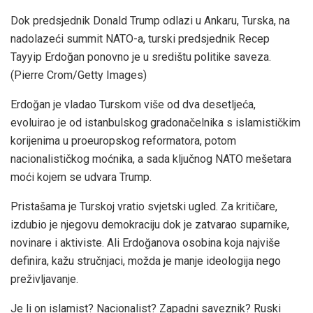
Dok predsjednik Donald Trump odlazi u Ankaru, Turska, na
nadolazeći summit NATO-a, turski predsjednik Recep
Tayyip Erdoğan ponovno je u središtu politike saveza.
(Pierre Crom/Getty Images)
Erdoğan je vladao Turskom više od dva desetljeća,
evoluirao je od istanbulskog gradonačelnika s islamističkim
korijenima u proeuropskog reformatora, potom
nacionalističkog moćnika, a sada ključnog NATO mešetara
moći kojem se udvara Trump.
Pristašama je Turskoj vratio svjetski ugled. Za kritičare,
izdubio je njegovu demokraciju dok je zatvarao suparnike,
novinare i aktiviste. Ali Erdoğanova osobina koja najviše
definira, kažu stručnjaci, možda je manje ideologija nego
preživljavanje.
Je li on islamist? Nacionalist? Zapadni saveznik? Ruski