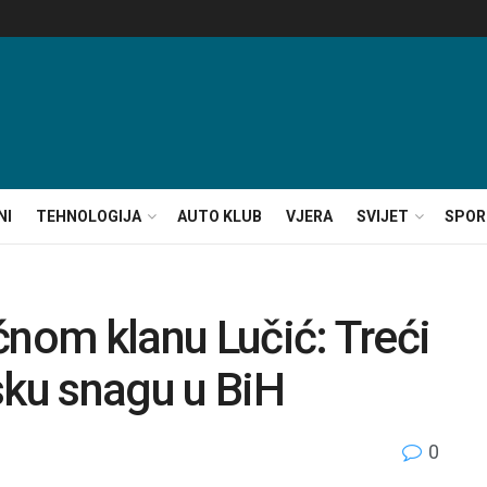
NI
TEHNOLOGIJA
AUTO KLUB
VJERA
SVIJET
SPOR
ćnom klanu Lučić: Treći
sku snagu u BiH
0