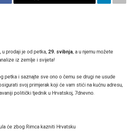
, u prodaji je od petka,
29. svibnja
, a u njemu možete
analize iz zemlje i svijeta!
og petka i saznajte sve ono o čemu se drugi ne usude
sigurati svoj primjerak koji će vam stići na kućnu adresu,
vaniji politički tjednik u Hrvatskoj, 7dnevno.
sula će zbog Rimca kazniti Hrvatsku