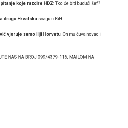
,
pitanje koje razdire HDZ
: Tko će biti budući šef?
za drugu Hrvatsku
snagu u BiH
ić vjeruje samo Iliji Horvatu
: On mu čuva novac i
JTE NAS NA BROJ 099/4379-116, MAILOM NA