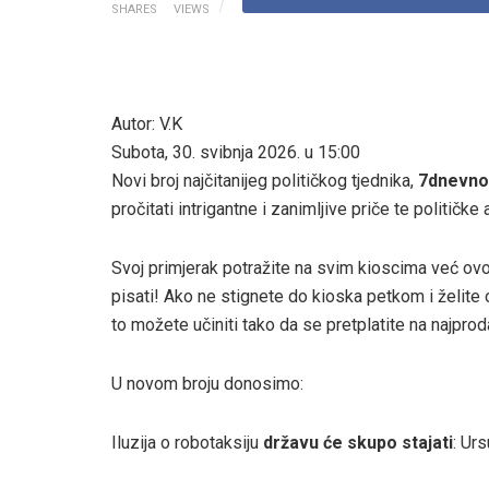
SHARES
VIEWS
Autor: V.K
Subota, 30. svibnja 2026. u 15:00
Novi broj najčitanijeg političkog tjednika,
7dnevno
pročitati intrigantne i zanimljive priče te političke 
Svoj primjerak potražite na svim kioscima već ov
pisati! Ako ne stignete do kioska petkom i želite o
to možete učiniti tako da se pretplatite na najproda
U novom broju donosimo:
Iluzija o robotaksiju
državu će skupo stajati
: Ur