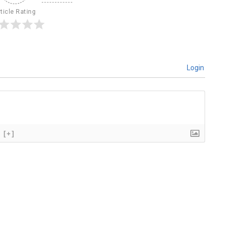
ticle Rating
Login
[+]