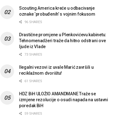
Scouting America kreće u odbacivanje
oznake ‘probuđenih’ s vojnim fokusom
96 SHARES
Drastične promjene u Plenkovićevu kabinetu:
Tehnomenadžeri traže da hitno odstrani ove
ljude iz Vlade
73 SHARES
Ilegalni vezovi iz uvale Marić završili u
reciklažnom dvorištu!
61 SHARES
HDZ BiH ULOŽIO AMANDMANE Traže se
izmjene rezolucije o osudi napada na ustavni
poredak BiH
59 SHARES