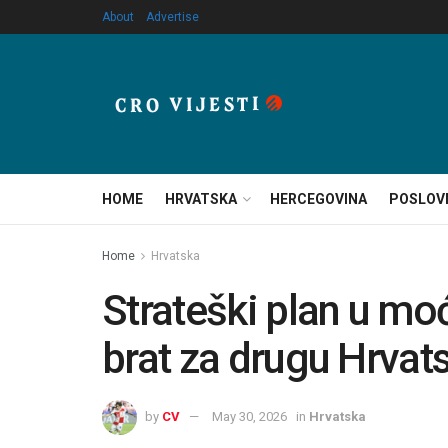
About
Advertise
HOME
HRVATSKA
HERCEGOVINA
POSLOV
Home
Hrvatska
Strateški plan u mo
brat za drugu Hrvat
by
CV
May 30, 2026
in
Hrvatska