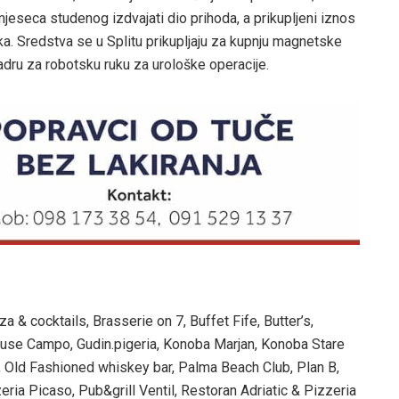
jeseca studenog izdvajati dio prihoda, a prikupljeni iznos
aka. Sredstva se u Splitu prikupljaju za kupnju magnetske
adru za robotsku ruku za urološke operacije.
 & cocktails, Brasserie on 7, Buffet Fife, Butter’s,
ouse Campo, Gudin.pigeria, Konoba Marjan, Konoba Stare
, Old Fashioned whiskey bar, Palma Beach Club, Plan B,
ia Picaso, Pub&grill Ventil, Restoran Adriatic & Pizzeria