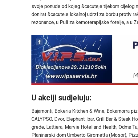
svoje ponude od kojeg &cacute;e tijekom cijelog m
donirat &cacute;e lokalnoj udrzi za borbu protiv r
rezonance, u Puli za kemoterapijske fotelje, a u Z
U akciji sudjeluju:
Bajamonti, Bokeria Kitchen & Wine, Bokamorra pizza
CALYPSO, Dvor, Elephant_bar, Grill Bar & Steak H
grede, Lattiera, Marvie Hotel and Health, Odma Tu
Planinarski dom Umberto Girometta (Mosor), Pizzer