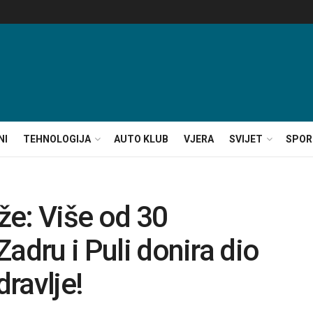
NI
TEHNOLOGIJA
AUTO KLUB
VJERA
SVIJET
SPOR
že: Više od 30
 Zadru i Puli donira dio
ravlje!