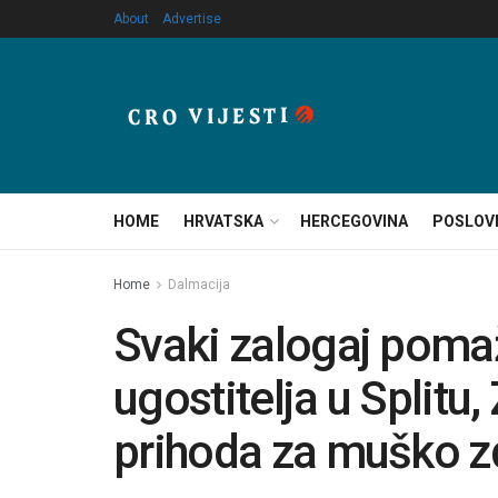
About
Advertise
HOME
HRVATSKA
HERCEGOVINA
POSLOV
Home
Dalmacija
Svaki zalogaj poma
ugostitelja u Splitu,
prihoda za muško zd