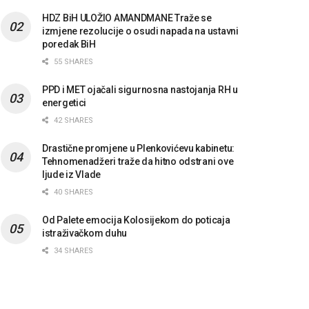
HDZ BiH ULOŽIO AMANDMANE Traže se
izmjene rezolucije o osudi napada na ustavni
poredak BiH
55 SHARES
PPD i MET ojačali sigurnosna nastojanja RH u
energetici
42 SHARES
Drastične promjene u Plenkovićevu kabinetu:
Tehnomenadžeri traže da hitno odstrani ove
ljude iz Vlade
40 SHARES
Od Palete emocija Kolosijekom do poticaja
istraživačkom duhu
34 SHARES