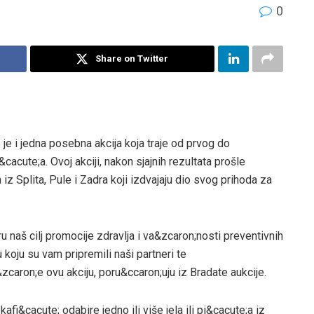
0
Share on Twitter
je i jedna posebna akcija koja traje od prvog do
acute;a. Ovoj akciji, nakon sjajnih rezultata prošle
 iz Splita, Pule i Zadra koji izdvajaju dio svog prihoda za
 naš cilj promocije zdravlja i va&zcaron;nosti preventivnih
oju su vam pripremili naši partneri te
&zcaron;e ovu akciju, poru&ccaron;uju iz Bradate aukcije.
afi&cacute; odabire jedno ili više jela ili pi&cacute;a iz