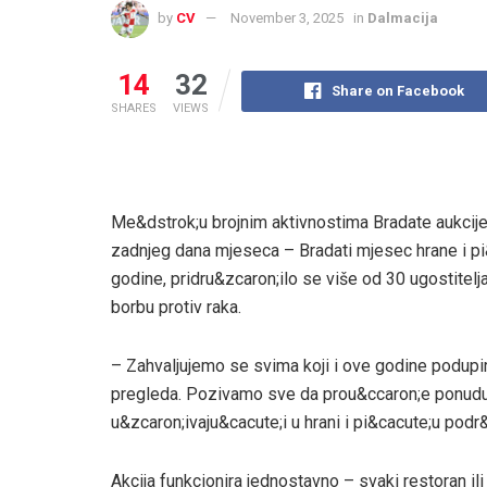
by
CV
November 3, 2025
in
Dalmacija
14
32
Share on Facebook
SHARES
VIEWS
Me&dstrok;u brojnim aktivnostima Bradate aukcije 
zadnjeg dana mjeseca – Bradati mjesec hrane i pi&c
godine, pridru&zcaron;ilo se više od 30 ugostitelja
borbu protiv raka.
– Zahvaljujemo se svima koji i ove godine podupiru
pregleda. Pozivamo sve da prou&ccaron;e ponudu k
u&zcaron;ivaju&cacute;i u hrani i pi&cacute;u podr
Akcija funkcionira jednostavno – svaki restoran ili k