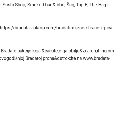
ai Sushi Shop, Smoked bar & bbq, Šug, Tap B, The Harp
 https://bradata-aukcija.com/bradati-mjesec-hrane-i-pica-
 Bradate aukcije koja &cacute;e ga obilje&zcaron;iti nizom
 ovogodišnjoj Bradatoj prona&dstrok;ite na www.bradata-