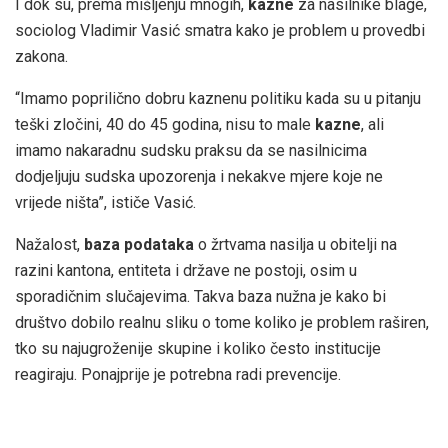
I dok su, prema mišljenju mnogih,
kazne
za nasilnike blage,
sociolog Vladimir Vasić smatra kako je problem u provedbi
zakona.
“Imamo poprilično dobru kaznenu politiku kada su u pitanju
teški zločini, 40 do 45 godina, nisu to male
kazne
, ali
imamo nakaradnu sudsku praksu da se nasilnicima
dodjeljuju sudska upozorenja i nekakve mjere koje ne
vrijede ništa”, ističe Vasić.
Nažalost,
baza podataka
o žrtvama nasilja u obitelji na
razini kantona, entiteta i države ne postoji, osim u
sporadičnim slučajevima. Takva baza nužna je kako bi
društvo dobilo realnu sliku o tome koliko je problem raširen,
tko su najugroženije skupine i koliko često institucije
reagiraju. Ponajprije je potrebna radi prevencije.