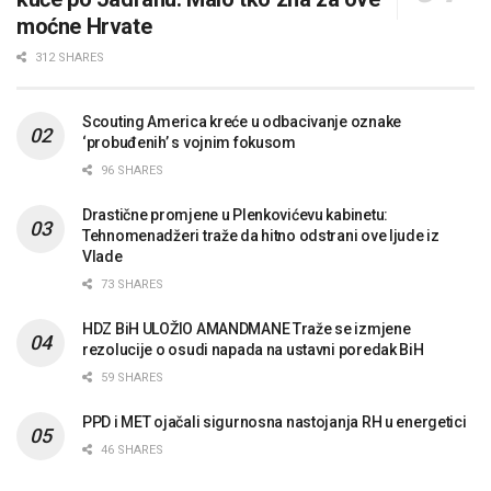
moćne Hrvate
312 SHARES
Scouting America kreće u odbacivanje oznake
‘probuđenih’ s vojnim fokusom
96 SHARES
Drastične promjene u Plenkovićevu kabinetu:
Tehnomenadžeri traže da hitno odstrani ove ljude iz
Vlade
73 SHARES
HDZ BiH ULOŽIO AMANDMANE Traže se izmjene
rezolucije o osudi napada na ustavni poredak BiH
59 SHARES
PPD i MET ojačali sigurnosna nastojanja RH u energetici
46 SHARES