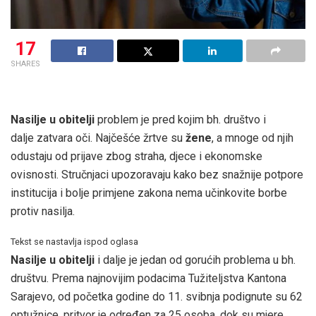
17
SHARES
Nasilje u obitelji
problem je pred kojim bh. društvo i
dalje zatvara oči. Najčešće žrtve su
žene
, a mnoge od njih
odustaju od prijave zbog straha, djece i ekonomske
ovisnosti. Stručnjaci upozoravaju kako bez snažnije potpore
institucija i bolje primjene zakona nema učinkovite borbe
protiv nasilja.
Tekst se nastavlja ispod oglasa
Nasilje u obitelji
i dalje je jedan od gorućih problema u bh.
društvu. Prema najnovijim podacima Tužiteljstva Kantona
Sarajevo, od početka godine do 11. svibnja podignute su 62
optužnice, pritvor je određen za 25 osoba, dok su mjere