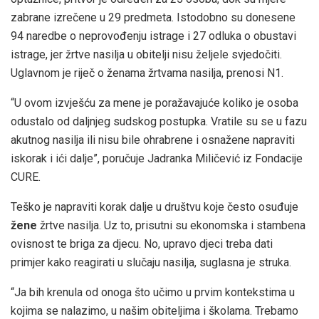
zabrane izrečene u 29 predmeta. Istodobno su donesene
94 naredbe o neprovođenju istrage i 27 odluka o obustavi
istrage, jer žrtve nasilja u obitelji nisu željele svjedočiti.
Uglavnom je riječ o ženama žrtvama nasilja, prenosi N1.
“U ovom izvješću za mene je poražavajuće koliko je osoba
odustalo od daljnjeg sudskog postupka. Vratile su se u fazu
akutnog nasilja ili nisu bile ohrabrene i osnažene napraviti
iskorak i ići dalje”, poručuje Jadranka Miličević iz Fondacije
CURE.
Teško je napraviti korak dalje u društvu koje često osuđuje
žene
žrtve nasilja. Uz to, prisutni su ekonomska i stambena
ovisnost te briga za djecu. No, upravo djeci treba dati
primjer kako reagirati u slučaju nasilja, suglasna je struka.
“Ja bih krenula od onoga što učimo u prvim kontekstima u
kojima se nalazimo, u našim obiteljima i školama. Trebamo