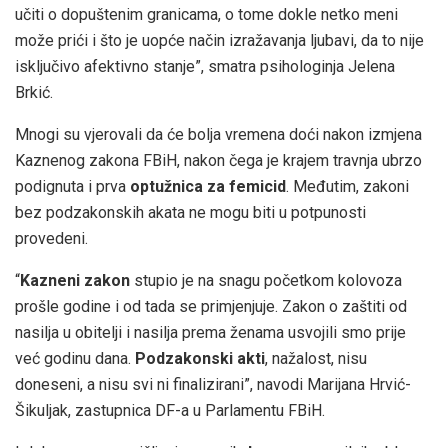
učiti o dopuštenim granicama, o tome dokle netko meni
može prići i što je uopće način izražavanja ljubavi, da to nije
isključivo afektivno stanje”, smatra psihologinja Jelena
Brkić.
Mnogi su vjerovali da će bolja vremena doći nakon izmjena
Kaznenog zakona FBiH, nakon čega je krajem travnja ubrzo
podignuta i prva
optužnica za femicid
. Međutim, zakoni
bez podzakonskih akata ne mogu biti u potpunosti
provedeni.
“
Kazneni zakon
stupio je na snagu početkom kolovoza
prošle godine i od tada se primjenjuje. Zakon o zaštiti od
nasilja u obitelji i nasilja prema ženama usvojili smo prije
već godinu dana.
Podzakonski akti
, nažalost, nisu
doneseni, a nisu svi ni finalizirani”, navodi Marijana Hrvić-
Šikuljak, zastupnica DF-a u Parlamentu FBiH.