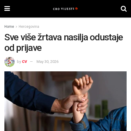
Home
Hercegovina
Sve više žrtava nasilja odustaje
od prijave
by
CV
May 30, 2026