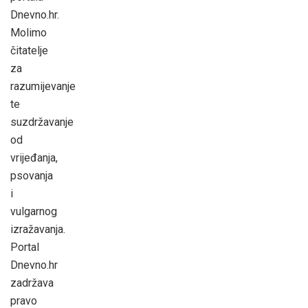
Dnevno.hr.
Molimo
čitatelje
za
razumijevanje
te
suzdržavanje
od
vrijeđanja,
psovanja
i
vulgarnog
izražavanja.
Portal
Dnevno.hr
zadržava
pravo