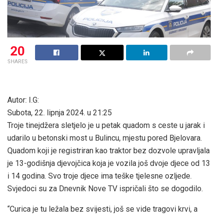
20
SHARES
Autor: I.G:
Subota, 22. lipnja 2024. u 21:25
Troje tinejdžera sletjelo je u petak quadom s ceste u jarak i
udarilo u betonski most u Bulincu, mjestu pored Bjelovara.
Quadom koji je registriran kao traktor bez dozvole upravljala
je 13-godišnja djevojčica koja je vozila još dvoje djece od 13
i 14 godina. Svo troje djece ima teške tjelesne ozljede.
Svjedoci su za Dnevnik Nove TV ispričali što se dogodilo.
“Curica je tu ležala bez svijesti, još se vide tragovi krvi, a