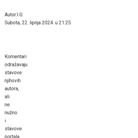
Autor:I.G:
Subota, 22. lipnja 2024. u 21:25
Komentari
odražavaju
stavove
njihovih
autora,
ali
ne
nužno
i
stavove
portala