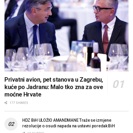
Privatni avion, pet stanova u Zagrebu,
kuće po Jadranu: Malo tko zna za ove
moćne Hrvate
177 SHARES
HDZ BiH ULOŽIO AMANDMANE Traže se izmjene
rezolucije o osudi napada na ustavni poredak BiH