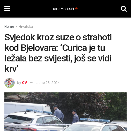
Home
Hrvatska
Svjedok kroz suze o strahoti
kod Bjelovara: ‘Curica je tu
ležala bez svijesti, još se vidi
krv’
by
CV
June 23, 2024