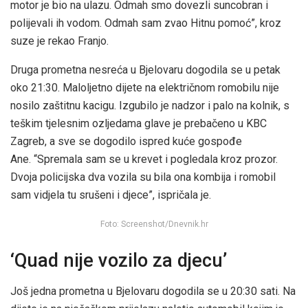
motor je bio na ulazu. Odmah smo dovezli suncobran i
polijevali ih vodom. Odmah sam zvao Hitnu pomoć”, kroz
suze je rekao Franjo.
Druga prometna nesreća u Bjelovaru dogodila se u petak
oko 21:30. Maloljetno dijete na električnom romobilu nije
nosilo zaštitnu kacigu. Izgubilo je nadzor i palo na kolnik, s
teškim tjelesnim ozljedama glave je prebačeno u KBC
Zagreb, a sve se dogodilo ispred kuće gospođe
Ane. “Spremala sam se u krevet i pogledala kroz prozor.
Dvoja policijska dva vozila su bila ona kombija i romobil
sam vidjela tu srušeni i djece”, ispričala je.
Foto: Screenshot/Dnevnik.hr
‘Quad nije vozilo za djecu’
Još jedna prometna u Bjelovaru dogodila se u 20:30 sati. Na