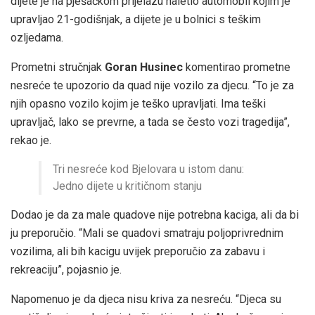
dijete je na pješačkom prijelazu naletio automobil kojim je
upravljao 21-godišnjak, a dijete je u bolnici s teškim
ozljedama.
Prometni stručnjak
Goran Husinec
komentirao prometne
nesreće te upozorio da quad nije vozilo za djecu. “To je za
njih opasno vozilo kojim je teško upravljati. Ima teški
upravljač, lako se prevrne, a tada se često vozi tragedija”,
rekao je.
Tri nesreće kod Bjelovara u istom danu:
Jedno dijete u kritičnom stanju
Dodao je da za male quadove nije potrebna kaciga, ali da bi
ju preporučio. “Mali se quadovi smatraju poljoprivrednim
vozilima, ali bih kacigu uvijek preporučio za zabavu i
rekreaciju”, pojasnio je.
Napomenuo je da djeca nisu kriva za nesreću. “Djeca su