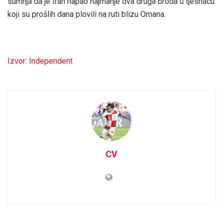
sumnja da je Iran napao najmanje dva druga broda u tjesnacu
koji su prošlih dana plovili na ruti blizu Omana.
Izvor: Independent
CV