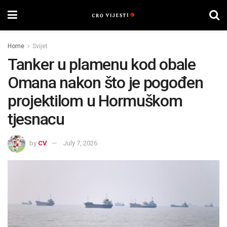
Home
Svijet
Tanker u plamenu kod obale
Omana nakon što je pogođen
projektilom u Hormuškom
tjesnacu
by
CV
July 7, 2026