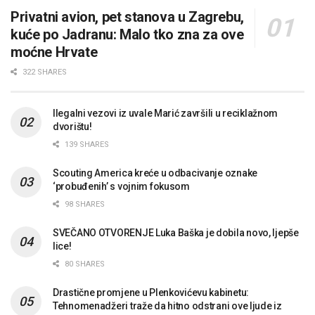
Privatni avion, pet stanova u Zagrebu,
kuće po Jadranu: Malo tko zna za ove
moćne Hrvate
322 SHARES
Ilegalni vezovi iz uvale Marić završili u reciklažnom
dvorištu!
139 SHARES
Scouting America kreće u odbacivanje oznake
‘probuđenih’ s vojnim fokusom
98 SHARES
SVEČANO OTVORENJE Luka Baška je dobila novo, ljepše
lice!
80 SHARES
Drastične promjene u Plenkovićevu kabinetu:
Tehnomenadžeri traže da hitno odstrani ove ljude iz