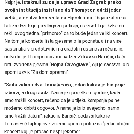
Najprije,
istaknuli su da je upravo Grad Zagreb preko
svojih institucija inzistirao da Thompson održi jedan
veliki, a ne dva koncerta na Hipodromu.
Organizatori su
bili za dva, to je predlagala i policija, no Grad ih je, kako su
rekli ovog tjedna, “primorao” da to bude jedan veliki koncert.
Na tom je koncertu lista pjesama bila poznata, a i na više
sastanaka s predstavnicima gradskih ustanova rečeno je,
ustvrdio je Thompsonov menadžer
Zdravko
Barišić
, da će
biti izvođena pjesma “
Bojna
Čavoglave
“, čiji je sastavni dio
sporni uzvik “Za dom spremni”.
“
Sada vidimo dva Tomaševića, jedan kakav je bio prije
izbora, a drugi sada.
Nama je i početkom godine, kada
smo tražili koncert, rečeno da je u tijeku kampanja pa ne
možemo dobiti odgovor. A nama je bilo svejedno, samo
smo tražili datum”, rekao je Barišić, dodavši kako je
Tomašević taj koji sve vrijeme uporno politizira “jedan obični
koncert koji je prošao besprijekorno”.