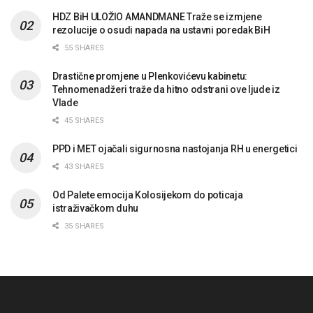
HDZ BiH ULOŽIO AMANDMANE Traže se izmjene
rezolucije o osudi napada na ustavni poredak BiH
55 SHARES
Drastične promjene u Plenkovićevu kabinetu:
Tehnomenadžeri traže da hitno odstrani ove ljude iz
Vlade
45 SHARES
PPD i MET ojačali sigurnosna nastojanja RH u energetici
43 SHARES
Od Palete emocija Kolosijekom do poticaja
istraživačkom duhu
35 SHARES