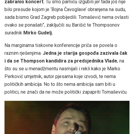
zabranio koncert.
Tu smo parnicu izgubili jer tada još nije
bilo presude kojom je ‘Bojna Čavoglave’ obranjena na sudu,
sada bismo Grad Zagreb pobijedili. Tomašević nema ovlasti
ovako se ponašati”, zaključili su Barišić te Thompsonov
suradnik
Mirko Gudelj.
Na marginama tiskovne konferencije priča se povela o
raznim rješenjima.
Jedna je starija gospođa zazivala čak
i da se Thompson kandidira za predsjednika Vlade
, na
što su se u menadžmentu nasmijali i rekli kako je Marko
Perković umjetnik, autor pjesama koje izvodi, te nema
političkih ambicija. No to što nema ambicija sam biti u
politici, ne znači da ne može politički zapapriti Tomaševiću.