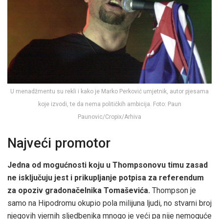
U menadžmentu su rekli i kako je Marko Perković umjetnik, autor pjesama
koje izvodi, te da nema političkih ambicija. Foto: Paun
Paunovic/Cropix/Arhiva
Najveći promotor
Jedna od mogućnosti koju u Thompsonovu timu zasad
ne isključuju jest i prikupljanje potpisa za referendum
za opoziv gradonačelnika Tomaševića.
Thompson je
samo na Hipodromu okupio pola milijuna ljudi, no stvarni broj
njegovih vjernih sljedbenika mnogo je veći pa nije nemoguće