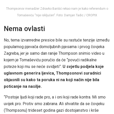
Thompsonov menadžer Zdravko Barišić rekao nam je kako referendum o
Tomaševiću “nije isključen”. Foto: Damjan Tadic / CROPIX
Nema ovlasti
No, tema izvanredne presice bile su rastuće tenzije između
popularnog pjevača domoljubnih pjesama i prvog čovjeka
Zagreba, jer je samo dan ranije Thompson snimio video u
kojem je Tomaševiću poručio da će “povući radikalne
poteze koji mu se neće svidjeti”.
U svjetlu podjela koje
uglavnom generira ljevica, Thompsonovi suradnici
objasnili su kako ta poruka ni na koji način nije bila
poticanje na nasilje.
“Postoje ljudi koji rade pro, a i oni koji rade kontra. Mi smo
uvijek pro. Protiv smo zabrana. Ali shvatite da se čovjeku
(Thompsonu) trideset godina gazi dostojanstvo i krše