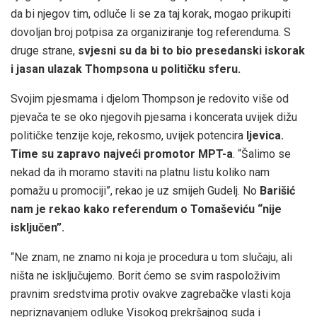
da bi njegov tim, odluče li se za taj korak, mogao prikupiti
dovoljan broj potpisa za organiziranje tog referenduma. S
druge strane,
svjesni su da bi to bio presedanski iskorak
i jasan ulazak Thompsona u političku sferu.
Svojim pjesmama i djelom Thompson je redovito više od
pjevača te se oko njegovih pjesama i koncerata uvijek dižu
političke tenzije koje, rekosmo, uvijek potencira
ljevica.
Time su zapravo najveći promotor MPT-a
. “Šalimo se
nekad da ih moramo staviti na platnu listu koliko nam
pomažu u promociji”, rekao je uz smijeh Gudelj. No
Barišić
nam je rekao kako referendum o Tomaševiću “nije
isključen”.
“Ne znam, ne znamo ni koja je procedura u tom slučaju, ali
ništa ne isključujemo. Borit ćemo se svim raspoloživim
pravnim sredstvima protiv ovakve zagrebačke vlasti koja
nepriznavanjem odluke Visokog prekršajnog suda i