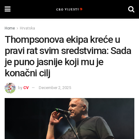
Home
Hrvatska
Thompsonova ekipa kreće u
pravi rat svim sredstvima: Sada
je puno jasnije koji mu je
konačni cilj
by
CV
December 2, 2025