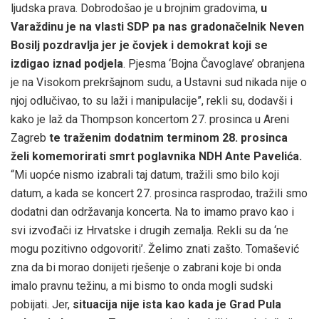
ljudska prava. Dobrodošao je u brojnim gradovima,
u
Varaždinu je na vlasti SDP pa nas gradonačelnik Neven
Bosilj pozdravlja jer je čovjek i demokrat koji se
izdigao iznad podjela
. Pjesma ‘Bojna Čavoglave’ obranjena
je na Visokom prekršajnom sudu, a Ustavni sud nikada nije o
njoj odlučivao, to su laži i manipulacije”, rekli su, dodavši i
kako je laž da Thompson koncertom 27. prosinca u Areni
Zagreb
te traženim dodatnim terminom 28. prosinca
želi komemorirati smrt poglavnika NDH Ante Pavelića.
“Mi uopće nismo izabrali taj datum, tražili smo bilo koji
datum, a kada se koncert 27. prosinca rasprodao, tražili smo
dodatni dan održavanja koncerta. Na to imamo pravo kao i
svi izvođači iz Hrvatske i drugih zemalja. Rekli su da ‘ne
mogu pozitivno odgovoriti’. Želimo znati zašto. Tomašević
zna da bi morao donijeti rješenje o zabrani koje bi onda
imalo pravnu težinu, a mi bismo to onda mogli sudski
pobijati. Jer,
situacija nije ista kao kada je Grad Pula