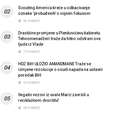
Scouting America kreće u odbacivanje
oznake ‘probuđenih’ s vojnim fokusom
96 SHARES
Drastične promjene u Plenkovićevu kabinetu:
Tehnomenadžeri traže da hitno odstrani ove
ljude iz Vlade
73 SHARES
HDZ BiH ULOŽIO AMANDMANE Traže se
izmjene rezolucije o osudi napada na ustavni
poredak BiH
59 SHARES
Ilegalni vezovi iz uvale Marić završili u
reciklažnom dvorištu!
58 SHARES