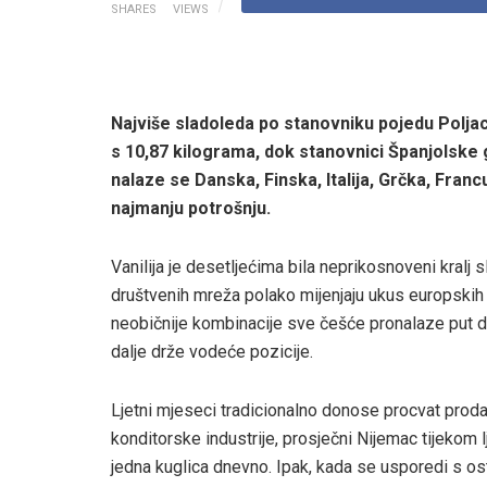
SHARES
VIEWS
Najviše sladoleda po stanovniku pojedu Poljac
s 10,87 kilograma, dok stanovnici Španjolske 
nalaze se Danska, Finska, Italija, Grčka, Franc
najmanju potrošnju.
Vanilija je desetljećima bila neprikosnoveni kralj 
društvenih mreža polako mijenjaju ukus europskih lj
neobičnije kombinacije sve češće pronalaze put do 
dalje drže vodeće pozicije.
Ljetni mjeseci tradicionalno donose procvat pr
konditorske industrije, prosječni Nijemac tijekom l
jedna kuglica dnevno. Ipak, kada se usporedi s 