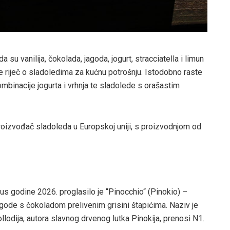
su vanilija, čokolada, jagoda, jogurt, stracciatella i limun
e riječ o sladoledima za kućnu potrošnju. Istodobno raste
binacije jogurta i vrhnja te sladolede s orašastim
roizvođač sladoleda u Europskoj uniji, s proizvodnjom od
s godine 2026. proglasilo je “Pinocchio“ (Pinokio) –
gode s čokoladom prelivenim grisini štapićima. Naziv je
lodija, autora slavnog drvenog lutka Pinokija, prenosi N1.