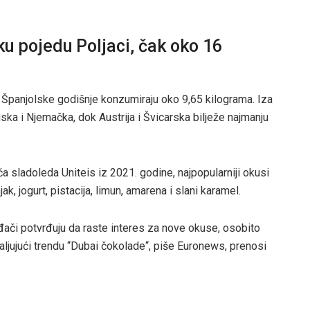
u pojedu Poljaci, čak oko 16
 Španjolske godišnje konzumiraju oko 9,65 kilograma. Iza
cuska i Njemačka, dok Austrija i Švicarska bilježe najmanju
 sladoleda Uniteis iz 2021. godine, najpopularniji okusi
njak, jogurt, pistacija, limun, amarena i slani karamel.
ođači potvrđuju da raste interes za nove okuse, osobito
valjujući trendu “Dubai čokolade“, piše Euronews, prenosi