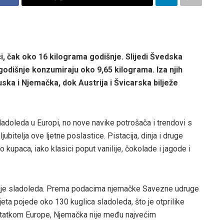
i, čak oko 16 kilograma godišnje. Slijedi Švedska
godišnje konzumiraju oko 9,65 kilograma. Iza njih
uska i Njemačka, dok Austrija i Švicarska bilježe
sladoleda u Europi, no nove navike potrošača i trendovi s
ubitelja ove ljetne poslastice. Pistacija, dinja i druge
kupaca, iako klasici poput vanilije, čokolade i jagode i
odaje sladoleda. Prema podacima njemačke Savezne udruge
jeta pojede oko 130 kuglica sladoleda, što je otprilike
ostatkom Europe, Njemačka nije među najvećim