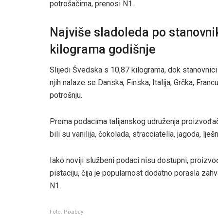
potrošačima, prenosi N1.
Najviše sladoleda po stanovnik
kilograma godišnje
Slijedi Švedska s 10,87 kilograma, dok stanovnici
njih nalaze se Danska, Finska, Italija, Grčka, Fran
potrošnju.
Prema podacima talijanskog udruženja proizvođača
bili su vanilija, čokolada, stracciatella, jagoda, lješ
Iako noviji službeni podaci nisu dostupni, proizv
pistaciju, čija je popularnost dodatno porasla zah
N1.
Foto: Pixabay