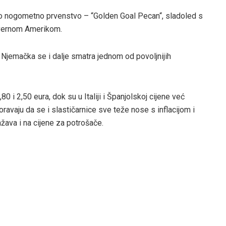
ko nogometno prvenstvo – “Golden Goal Pecan“, sladoled s
jevernom Amerikom.
 Njemačka se i dalje smatra jednom od povoljnijih
0 i 2,50 eura, dok su u Italiji i Španjolskoj cijene već
ravaju da se i slastičarnice sve teže nose s inflacijom i
žava i na cijene za potrošače.