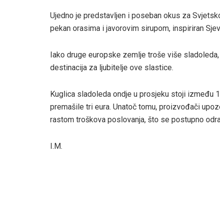
Ujedno je predstavljen i poseban okus za Svjets
pekan orasima i javorovim sirupom, inspiriran S
Iako druge europske zemlje troše više sladoleda,
destinacija za ljubitelje ove slastice.
Kuglica sladoleda ondje u prosjeku stoji između 1,8
premašile tri eura. Unatoč tomu, proizvođači upozo
rastom troškova poslovanja, što se postupno odra
I.M.