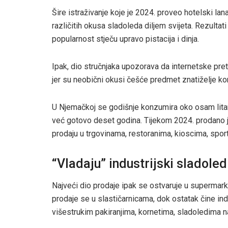
Šire istraživanje koje je 2024. proveo hotelski lan
različitih okusa sladoleda diljem svijeta. Rezultati
popularnost stječu upravo pistacija i dinja.
Ipak, dio stručnjaka upozorava da internetske pr
jer su neobični okusi češće predmet znatiželje kor
U Njemačkoj se godišnje konzumira oko osam litar
već gotovo deset godina. Tijekom 2024. prodano je 
prodaju u trgovinama, restoranima, kioscima, spo
“Vladaju” industrijski sladoled
Najveći dio prodaje ipak se ostvaruje u supermar
prodaje se u slastičarnicama, dok ostatak čine ind
višestrukim pakiranjima, kornetima, sladoledima n