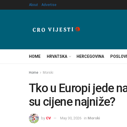
About
Advertise
HOME
HRVATSKA
HERCEGOVINA
POSLOV
Home
Morski
Tko u Europi jede na
su cijene najniže?
by
CV
May 30, 2026
in
Morski