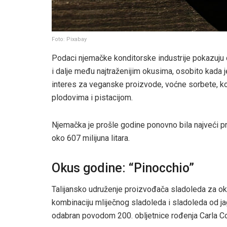
Foto: Pixabay
Podaci njemačke konditorske industrije pokazuju da 
i dalje među najtraženijim okusima, osobito kada j
interes za veganske proizvode, voćne sorbete, kom
plodovima i pistacijom.
Njemačka je prošle godine ponovno bila najveći p
oko 607 milijuna litara.
Okus godine: “Pinocchio”
Talijansko udruženje proizvođača sladoleda za oku
kombinaciju mliječnog sladoleda i sladoleda od ja
odabran povodom 200. obljetnice rođenja Carla Col