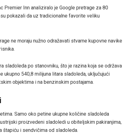
ac Premier Inn analiziralo je Google pretrage za 80
 su pokazali da uz tradicionalne favorite veliku
etrage ne moraju nužno odražavati stvarne kupovne navike
isnika.
a sladoleda po stanovniku, što je razina koja se održava
ukupno 540,8 milijuna litara sladoleda, uključujući
rtskim objektima i na benzinskim postajama.
i
ketima. Samo oko petine ukupne količine sladoleda
ustrijski proizvedeni sladoledi u obiteljskim pakiranjima,
a štapiću i sendvičima od sladoleda.