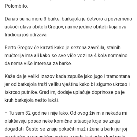
Polombito.
Danas su na moru 3 barke, barkajola je četvoro a povremeno
uskoči glava obitelji Gregov, naime jedine obitelji koja ovu
tradiciju još održava.
Berto Gregov će kazati kako je sezona završila, stalnih
mušterija ima ali kako se sve više vozi na 4 kola normalno
da nema više interesa za barke.
Kaže da je veliki izazov kada zapuše jako jugo i tramontana
jer od barkajola traži veliku vještinu kako bi sigurno ukrcao i
iskrcao putnike. Grad im, dodaje uplaćuje doprinose pa je
kruh barkajola nešto lakši.
– Tu sam 32 godine i nije lako. Od ovog živim a nekada mi
olakšavaju posao neke komične situacije koje se znaju
događati. Često se znaju pokačiti muž i žena u barki jer joj
on obećava romantičnu vožnju a onda kad udje i kad malo