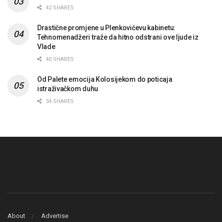
42 SHARES
Drastične promjene u Plenkovićevu kabinetu:
Tehnomenadžeri traže da hitno odstrani ove ljude iz
Vlade
40 SHARES
Od Palete emocija Kolosijekom do poticaja
istraživačkom duhu
34 SHARES
About
Advertise