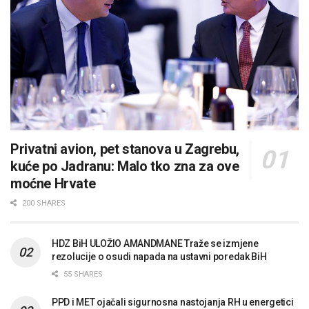
Privatni avion, pet stanova u Zagrebu,
kuće po Jadranu: Malo tko zna za ove
moćne Hrvate
200 SHARES
HDZ BiH ULOŽIO AMANDMANE Traže se izmjene
rezolucije o osudi napada na ustavni poredak BiH
55 SHARES
PPD i MET ojačali sigurnosna nastojanja RH u energetici