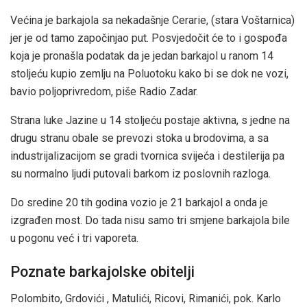
Većina je barkajola sa nekadašnje Cerarie, (stara Voštarnica)
jer je od tamo započinjao put. Posvjedočit će to i gospođa
koja je pronašla podatak da je jedan barkajol u ranom 14
stoljeću kupio zemlju na Poluotoku kako bi se dok ne vozi,
bavio poljoprivredom, piše Radio Zadar.
Strana luke Jazine u 14 stoljeću postaje aktivna, s jedne na
drugu stranu obale se prevozi stoka u brodovima, a sa
industrijalizacijom se gradi tvornica svijeća i destilerija pa
su normalno ljudi putovali barkom iz poslovnih razloga.
Do sredine 20 tih godina vozio je 21 barkajol a onda je
izgrađen most. Do tada nisu samo tri smjene barkajola bile
u pogonu već i tri vaporeta.
Poznate barkajolske obitelji
Polombito, Grdovići , Matulići, Ricovi, Rimanići, pok. Karlo