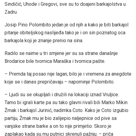
Sindičić, Uhode i Gregovi, sve su to doajeni barkajolstva u
Zadru.
Josip Pino Polombito jedan je od njih a kako je biti barkajol
pitanje obiteljskog naslijeđa tako je i on sin poznatog oca
barkajola koji je znanje prenio na sina.
Radilo se naime u tri smjene jer su sa strane današnje
Brodarice bile tvornica Maraška i tvornica pašte.
– Premda taj posao nije lagan, bilo je i vremena za anegdote
koje se i danas prepričavaju – napominje Polombito.
– Ljudi su se okupljali i družili na lokaciji iznad Vruljice.
Tamo bi igrali karte pa su tako glavni rivali bili Marko Mikin
Žmak i barkajol Jurinić, nadimka Coto. Kako je Coto izgubio
partiju, Žmak mu je bio zalijepio naljepnice od pive sa
vanjske strane barke a on to nije primjetio. Skoro je
zaplakao kada su mu putnici skrenuli pažnju. – priča