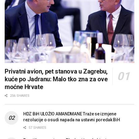
Privatni avion, pet stanova u Zagrebu,
kuće po Jadranu: Malo tko zna za ove
moćne Hrvate
256 SHARES
HDZ BiH ULOŽIO AMANDMANE Traže se izmjene
rezolucije o osudi napada na ustavni poredak BiH
57 SHARES