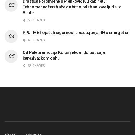
Drastične promjene u Plenkovićevu kabinetu:
Tehnomenadžeri traže da hitno odstrani ove ljude iz
Vlade
55 SHARES
PPD i MET ojačali sigurnosna nastojanja RH u energetici
45 SHARES
Od Palete emocija Kolosijekom do poticaja
istraživačkom duhu
38 SHARES