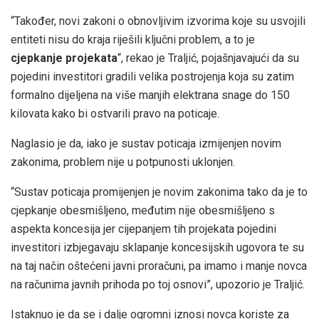
“Također, novi zakoni o obnovljivim izvorima koje su usvojili
entiteti nisu do kraja riješili ključni problem, a to je
cjepkanje projekata
“, rekao je Traljić, pojašnjavajući da su
pojedini investitori gradili velika postrojenja koja su zatim
formalno dijeljena na više manjih elektrana snage do 150
kilovata kako bi ostvarili pravo na poticaje.
Naglasio je da, iako je sustav poticaja izmijenjen novim
zakonima, problem nije u potpunosti uklonjen.
“Sustav poticaja promijenjen je novim zakonima tako da je to
cjepkanje obesmišljeno, međutim nije obesmišljeno s
aspekta koncesija jer cijepanjem tih projekata pojedini
investitori izbjegavaju sklapanje koncesijskih ugovora te su
na taj način oštećeni javni proračuni, pa imamo i manje novca
na računima javnih prihoda po toj osnovi”, upozorio je Traljić.
Istaknuo je da se i dalje ogromni iznosi novca koriste za