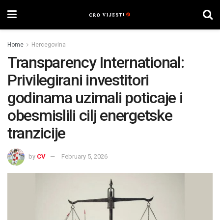
Home
Hercegovina
Transparency International:
Privilegirani investitori
godinama uzimali poticaje i
obesmislili cilj energetske
tranzicije
by
CV
February 5, 2026