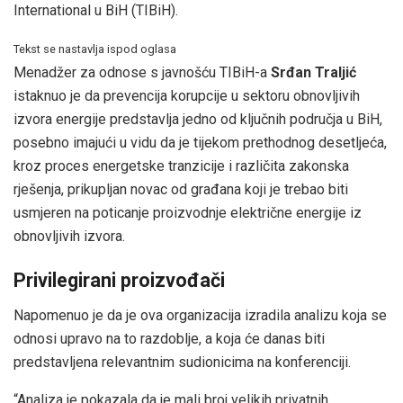
International u BiH (TIBiH).
Tekst se nastavlja ispod oglasa
Menadžer za odnose s javnošću TIBiH-a
Srđan Traljić
istaknuo je da prevencija korupcije u sektoru obnovljivih
izvora energije predstavlja jedno od ključnih područja u BiH,
posebno imajući u vidu da je tijekom prethodnog desetljeća,
kroz proces energetske tranzicije i različita zakonska
rješenja, prikupljan novac od građana koji je trebao biti
usmjeren na poticanje proizvodnje električne energije iz
obnovljivih izvora.
Privilegirani proizvođači
Napomenuo je da je ova organizacija izradila analizu koja se
odnosi upravo na to razdoblje, a koja će danas biti
predstavljena relevantnim sudionicima na konferenciji.
“Analiza je pokazala da je mali broj velikih privatnih