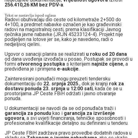
256.410,26 KM bez PDV-a
.
Tekst se nastavlja ispod oglasa
Radovi obuhvaćaju dio ceste od kilometraže 2+500 do
4+100, a predmet nabavke označen je kao građevinski
radovi na magistralnoj cesti, prema klasifikaciji Javnog
rječnika javne nabavke (JRJN 45233124-4). Projekt nije
podijeljen na lotove jer se, kako je navedeno, radi o
nedjeljivoj cjelini.
Ugovor o sanaciji planira se realizirati
u roku od 20 dana
od dana uvođenja izvođača u posao. Postupak se provodi u
formi
otvorenog postupka
s kriterijem
najniže cijene
, a
predviđena je i primjena
e-aukcije
.
Zainteresirani ponuđači mogu preuzeti tendersku
dokumentaciju do
22. srpnja 2025.
, dok je krajnji
rok za
dostavu ponuda
23. srpnja u 12:00 sati
, kada će se u
prostorijama JP Ceste FBiH održati i javno otvaranje
ponuda.
U dokumentaciji se navodi da se od ponuđača traži i
garancija za ponudu
kao i
garancija za izvršenje
ugovora
, a svi uvjeti financiranja, tehničke sposobnosti i
profesionalne kvalifikacije detaljno su definirani u tenderu.
JP Ceste FBiH zadržava pravo provedbe dodatnih radova u
skladu sa
Zakonom o javnim nabavkama
, ako se ukaže