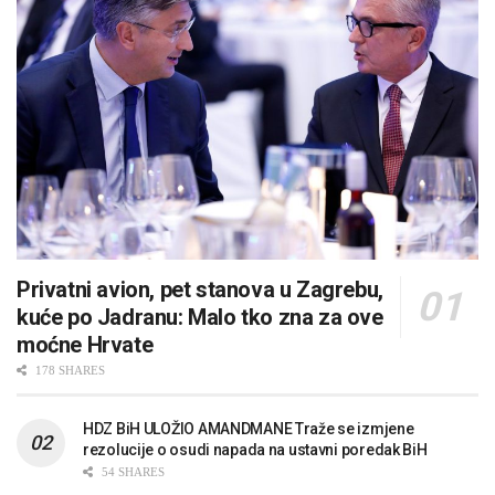
Privatni avion, pet stanova u Zagrebu,
kuće po Jadranu: Malo tko zna za ove
moćne Hrvate
178 SHARES
HDZ BiH ULOŽIO AMANDMANE Traže se izmjene
rezolucije o osudi napada na ustavni poredak BiH
54 SHARES