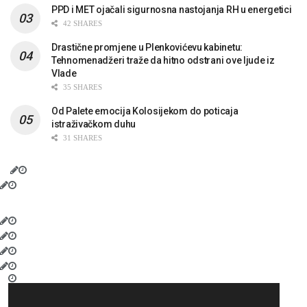
PPD i MET ojačali sigurnosna nastojanja RH u energetici
42 SHARES
Drastične promjene u Plenkovićevu kabinetu:
Tehnomenadžeri traže da hitno odstrani ove ljude iz
Vlade
35 SHARES
Od Palete emocija Kolosijekom do poticaja
istraživačkom duhu
31 SHARES