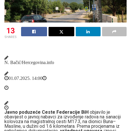
13
SHARES
N. Bačić/Hercegovina.info
01.07.2025. 14:00
Javno poduzeće Ceste Federacije BiH
objavilo je
obavijest o javnoj nabavci za izvođenje radova na sanaciji
kolovoza na magistralnoj cesti M17.3, na dionici Buna–
Masline, u dužini od 1.6 kilometara. Prema procjenama iz
natječajnee dokumentacije,
vrijednost ugovora
iznosi