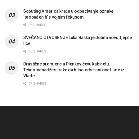
Scouting America kreće u odbacivanje oznake
‘probuđenih’ s vojnim fokusom
98 SHARES
SVEČANO OTVORENJE Luka Baška je dobila novo, ljepše
lice!
80 SHARES
Drastične promjene u Plenkovićevu kabinetu:
Tehnomenadžeri traže da hitno odstrani ove ljude iz
Vlade
77 SHARES