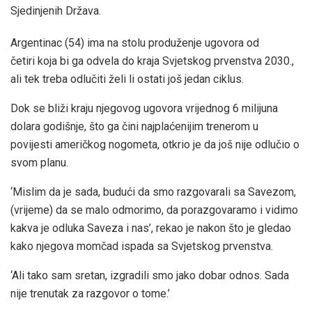
Sjedinjenih Država.
Argentinac (54) ima na stolu produženje ugovora od
četiri koja bi ga odvela do kraja Svjetskog prvenstva 2030.,
ali tek treba odlučiti želi li ostati još jedan ciklus.
Dok se bliži kraju njegovog ugovora vrijednog 6 milijuna
dolara godišnje, što ga čini najplaćenijim trenerom u
povijesti američkog nogometa, otkrio je da još nije odlučio o
svom planu.
‘Mislim da je sada, budući da smo razgovarali sa Savezom,
(vrijeme) da se malo odmorimo, da porazgovaramo i vidimo
kakva je odluka Saveza i nas’, rekao je nakon što je gledao
kako njegova momčad ispada sa Svjetskog prvenstva.
‘Ali tako sam sretan, izgradili smo jako dobar odnos. Sada
nije trenutak za razgovor o tome.’