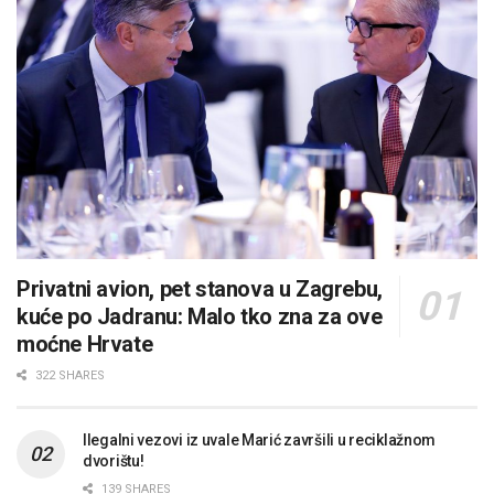
Privatni avion, pet stanova u Zagrebu,
kuće po Jadranu: Malo tko zna za ove
moćne Hrvate
322 SHARES
Ilegalni vezovi iz uvale Marić završili u reciklažnom
dvorištu!
139 SHARES