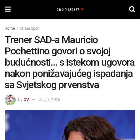
Home
Strani Sport
Trener SAD-a Mauricio
Pochettino govori o svojoj
budućnosti… s istekom ugovora
nakon ponižavajućeg ispadanja
sa Svjetskog prvenstva
by
CV
July 7, 2026