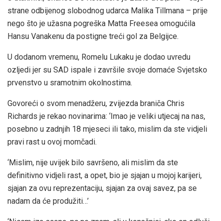
strane odbijenog slobodnog udarca Malika Tillmana – prije
nego što je užasna pogreška Matta Freesea omogućila
Hansu Vanakenu da postigne treći gol za Belgijce.
U dodanom vremenu, Romelu Lukaku je dodao uvredu
ozljedi jer su SAD ispale i završile svoje domaće Svjetsko
prvenstvo u sramotnim okolnostima.
Govoreći o svom menadžeru, zvijezda braniča Chris
Richards je rekao novinarima: ‘Imao je veliki utjecaj na nas,
posebno u zadnjih 18 mjeseci ili tako, mislim da ste vidjeli
pravi rast u ovoj momčadi.
‘Mislim, nije uvijek bilo savršeno, ali mislim da ste
definitivno vidjeli rast, a opet, bio je sjajan u mojoj karijeri,
sjajan za ovu reprezentaciju, sjajan za ovaj savez, pa se
nadam da će produžiti…’