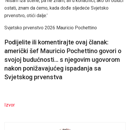
‘Nisam iza scene, pa ne znam, ali u konačnici, ako on odluči
ostati, znam da ćemo, kada dođe sljedeće Svjetsko
prvenstvo, otići dalje.’
Svjetsko prvenstvo 2026 Mauricio Pochettino
Podijelite ili komentirajte ovaj članak:
američki šef Mauricio Pochettino govori o
svojoj budućnosti… s njegovim ugovorom
nakon ponižavajućeg ispadanja sa
Svjetskog prvenstva
Izvor