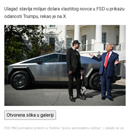
Ulagač stavlja milijun dolara vlastitog novca u FSD u prikazu
odanosti Trumpu, rekao je na X.
Otvorena slika u galeriji
FSD PAC pomakne prstom u Teslinu “punu samostalnu vožnju”, i zalaže se za