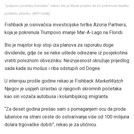
“potpunu podršku Donaldu” nakon što je Musk prijetio da će pokrenuti vlastitu
političku stranku.
(
AFP/Getty
)
Fishback je osnivačica investicijske tvrtke Azoria Partners,
koja je pokrenula Trumpovo imanje Mar-A-Lago na Floridi.
Bio je majstor koji stoji iza planova za isporuku doge
dividende, gdje će se neke uštede odrezane iz posjekotina
vratiti poreznom obvezniku. Neizvjesnost okružuje prijedlog
sada kada su mošus i riba odstupili od Dogea.
U intervjuu prošle godine rekao je Fishback
MarketWatch
Njegov je uspjeh izrastao iz njegovih skromnih početaka
kao sin vozača autobusa i kolumbijskog imigranta.
“Za deset godina prešao sam s pomaganjem ocu da proda
lubenice na strani ceste do ostvarivanja više od 100 milijuna
dolara trgovačke dobiti”, rekao je za utičnicu.