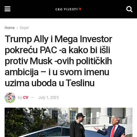
Home
Svijet
Trump Ally i Mega Investor
pokreću PAC -a kako bi išli
protiv Musk -ovih političkih
ambicija – i u svom imenu
uzima uboda u Teslinu
by
CV
July 1, 2025