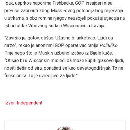
Ipak, usprkos naporima Fishbacka, GOP insajderi nisu
previše zabrinuti zbog Musk -ovog potencijalnog miješanja
u utrkama, s obzirom na njegov neuspjeli pokušaj utjecaja na
ishod utrke Vrhovnog suda u Wisconsinu u travnju.
“Završio je, gotov, otišao. Užasno bi anketirao. Ljudi ga
mrze”, rekao je anonimni GOP operativac ranije
Političko
Prije nego što je Musk službeno izašao iz Bijele kuće.
“Otišao bi u Wisconsin misleći da može kupiti glasove ljudi,
nositi šešir od sira, ponašati se kao devetogodišnjak. To ne
funkcionira. To je uvredljivo za ljude.”
Izvor: Independent