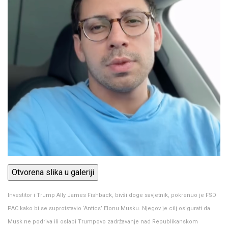
Otvorena slika u galeriji
Investitor i Trump Ally James Fishback, bivši doge savjetnik, pokrenuo je FSD
PAC kako bi se suprotstavio ‘Antics’ Elonu Musku. Njegov je cilj osigurati da
Musk ne podriva ili oslabi Trumpovo zadržavanje nad Republikanskom