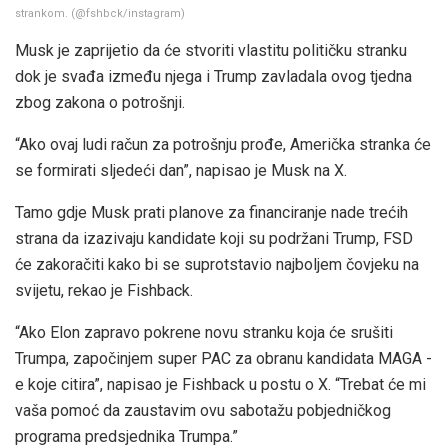
strankom.
(
@fshbck/instagram
)
Musk je zaprijetio da će stvoriti vlastitu političku stranku
dok je svađa između njega i Trump zavladala ovog tjedna
zbog zakona o potrošnji.
“Ako ovaj ludi račun za potrošnju prođe, Američka stranka će
se formirati sljedeći dan”, napisao je Musk na X.
Tamo gdje Musk prati planove za financiranje nade trećih
strana da izazivaju kandidate koji su podržani Trump, FSD
će zakoračiti kako bi se suprotstavio najboljem čovjeku na
svijetu, rekao je Fishback.
“Ako Elon zapravo pokrene novu stranku koja će srušiti
Trumpa, započinjem super PAC za obranu kandidata MAGA -
e koje citira”, napisao je Fishback u postu o X. “Trebat će mi
vaša pomoć da zaustavim ovu sabotažu pobjedničkog
programa predsjednika Trumpa.”