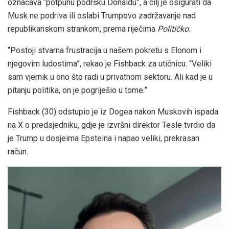
označava “potpunu podršku Donaldu”, a cilj je osigurati da
Musk ne podriva ili oslabi Trumpovo zadržavanje nad
republikanskom strankom, prema riječima
Političko.
“Postoji stvarna frustracija u našem pokretu s Elonom i
njegovim ludostima”, rekao je Fishback za utičnicu. “Veliki
sam vjernik u ono što radi u privatnom sektoru. Ali kad je u
pitanju politika, on je pogriješio u tome.”
Fishback (30) odstupio je iz Dogea nakon Muskovih ispada
na X o predsjedniku, gdje je izvršni direktor Tesle tvrdio da
je Trump u dosjeima Epsteina i napao veliki, prekrasan
račun.