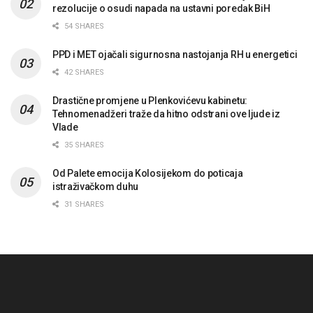
rezolucije o osudi napada na ustavni poredak BiH
54 SHARES
PPD i MET ojačali sigurnosna nastojanja RH u energetici
42 SHARES
Drastične promjene u Plenkovićevu kabinetu:
Tehnomenadžeri traže da hitno odstrani ove ljude iz
Vlade
35 SHARES
Od Palete emocija Kolosijekom do poticaja
istraživačkom duhu
31 SHARES