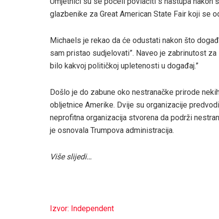
Umjetnici su se počeli povlačiti s nastupa nakon 
glazbenike za Great American State Fair koji se o
Michaels je rekao da će odustati nakon što događ
sam pristao sudjelovati”. Naveo je zabrinutost za
bilo kakvoj političkoj upletenosti u događaj.”
Došlo je do zabune oko nestranačke prirode neki
obljetnice Amerike. Dvije su organizacije predvod
neprofitna organizacija stvorena da podrži nestra
je osnovala Trumpova administracija.
Više slijedi…
Izvor: Independent