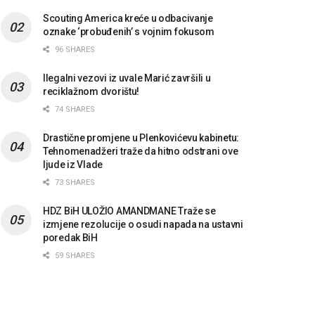
Scouting America kreće u odbacivanje
oznake ‘probuđenih’ s vojnim fokusom
96 SHARES
Ilegalni vezovi iz uvale Marić završili u
reciklažnom dvorištu!
74 SHARES
Drastične promjene u Plenkovićevu kabinetu:
Tehnomenadžeri traže da hitno odstrani ove
ljude iz Vlade
73 SHARES
HDZ BiH ULOŽIO AMANDMANE Traže se
izmjene rezolucije o osudi napada na ustavni
poredak BiH
59 SHARES