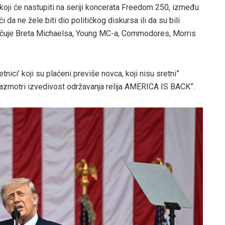
koji će nastupiti na seriji koncerata Freedom 250, između
ći da ne žele biti dio političkog diskursa ili da su bili
ljučuje Breta Michaelsa, Young MC-a, Commodores, Morris
nici’ koji su plaćeni previše novca, koji nisu sretni”
razmotri izvedivost održavanja relija AMERICA IS BACK”.