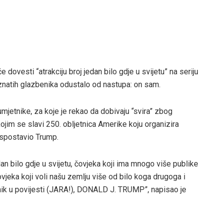
dovesti “atrakciju broj jedan bilo gdje u svijetu” na seriju
natih glazbenika odustalo od nastupa: on sam.
 umjetnike, za koje je rekao da dobivaju “svira” zbog
ojim se slavi 250. obljetnica Amerike koju organizira
uspostavio Trump.
n bilo gdje u svijetu, čovjeka koji ima mnogo više publike
ovjeka koji voli našu zemlju više od bilo koga drugoga i
dnik u povijesti (JARA!), DONALD J. TRUMP”, napisao je