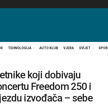
NI
TEHNOLOGIJA
AUTO KLUB
VJERA
SVIJET
SPOR
tnike koji dobivaju
oncertu Freedom 250 i
ijezdu izvođača – sebe