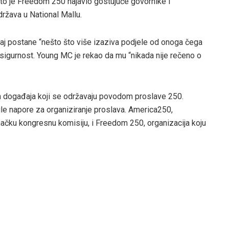
što je Freedom 250 najavio gostujuće govornike i
država u National Mallu.
aj postane “nešto što više izaziva podjele od onoga čega
 sigurnost. Young MC je rekao da mu “nikada nije rečeno o
h događaja koji se održavaju povodom proslave 250.
ile napore za organiziranje proslava. America250,
načku kongresnu komisiju, i Freedom 250, organizacija koju