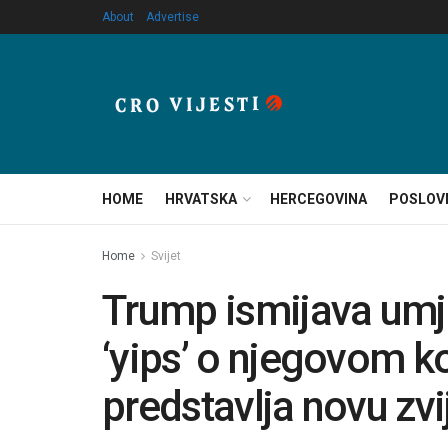
About
Advertise
HOME
HRVATSKA
HERCEGOVINA
POSLOV
Home
Svijet
Trump ismijava umje
‘yips’ o njegovom k
predstavlja novu zv