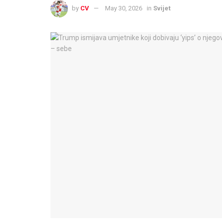
by
CV
May 30, 2026
in
Svijet