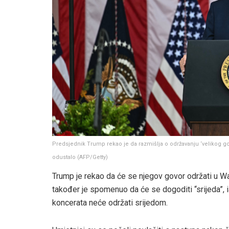
Predsjednik Trump rekao je da razmišlja o održavanju ‘velikog 
odustalo
(
AFP/Getty
)
Trump je rekao da će se njegov govor održati u Wa
također je spomenuo da će se dogoditi “srijeda”, ia
koncerata neće održati srijedom.