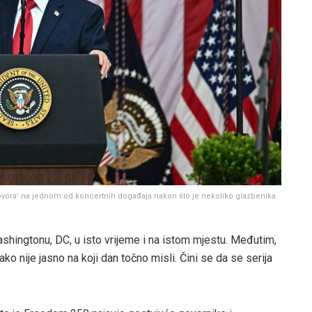
govora’ na jednom od koncertnih događaja nakon što je nekoliko glazbenika
shingtonu, DC, u isto vrijeme i na istom mjestu. Međutim,
ko nije jasno na koji dan točno misli. Čini se da se serija