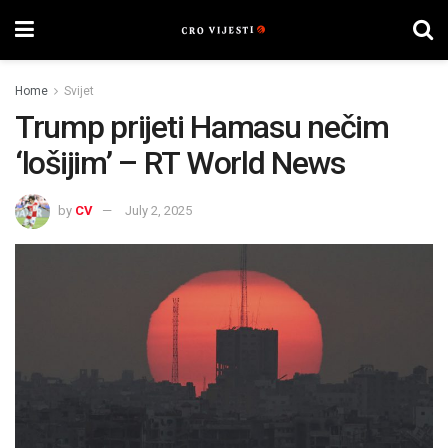
Home
Svijet
Trump prijeti Hamasu nečim
‘lošijim’ – RT World News
by
CV
July 2, 2025