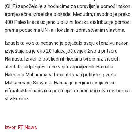
(GHF) započela je s hodnicima za upravljanje pomoći nakon
tromjesečne izraelske blokade. Međutim, navodno je preko
400 Palestinaca ubijeno u blizini točaka distribucije pomoći,
prema podacima UN -a i lokalnim zdravstvenim vlastima.
Izraelska vojska nedavno je pojačala svoju ofenzivu nakon
izvještaja da je oko 20 talaca još uvijek živo u pritvoru
Hamasa. Izrael je posljednjih tjedana tvrdio niz visokih
atentata, uključujući i one vojni zapovjednik Hamaha
Hakhama Muhammada Issa al-Issa i političkog vođu
Muhammada Sinwar-a. Hamas je negirao svoju vojnu
infrastrukturu u civilna područja i osudio ubojstva ne-borca ​​u
štrajkovima.
Izvor: RT News