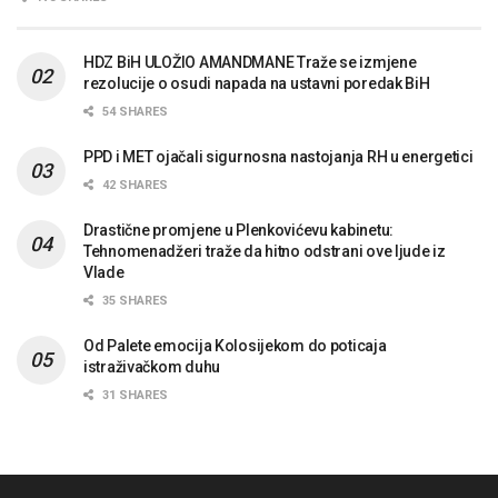
HDZ BiH ULOŽIO AMANDMANE Traže se izmjene
rezolucije o osudi napada na ustavni poredak BiH
54 SHARES
PPD i MET ojačali sigurnosna nastojanja RH u energetici
42 SHARES
Drastične promjene u Plenkovićevu kabinetu:
Tehnomenadžeri traže da hitno odstrani ove ljude iz
Vlade
35 SHARES
Od Palete emocija Kolosijekom do poticaja
istraživačkom duhu
31 SHARES