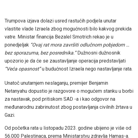
Trumpova izjava dolazi usred rastućih podjela unutar
vlastite vlade Izraela zbog mogućnosti bilo kakvog prekida
vatre. Ministar financija Bezalel Smotrich rekao je u
ponedjeljak
“Ovaj rat mora završiti odlučnom pobjedom …
bez sporazuma, bez posrednika.”
Dužnosni dužnosnik
upozorio je da će se zaustavljanje operacija predstavljati
“Veća opasnost”
u budućnost Izraela nego nastavljanje rata.
Unatoč unutarnjem neslaganju, premijer Benjamin
Netanyahu dopustio je razgovore o mogućem stanku u borbi
za nastavak, pod pritiskom SAD -a i kao odgovor na
međunarodnu zabrinutost zbog postavljanja civilnih žrtava u
Gazi.
Od početka rata u listopadu 2023. godine ubijeno je više od
56.000 Palestinaca, prema Ministarstvu zdravlja Hamas-a.