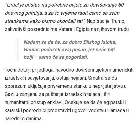
“Izrael je pristao na potrebne uvjete za dovršavanje 60 -
dnevnog primirja, a za to vrijeme radit ćemo sa svim
strankama kako bismo okončali rat”,
Napisao je Trump,
zahvalivši posrednicima Katara i Egipta na njihovom trudu.
Nadam se da će, za dobro Bliskog Istoka,
Hamas poduzeti ovaj posao, jer neće biti
bolji – samo će se pogoršati.
Točni detalji prijedloga, navodno dovršeni tijekom američkih
izraelskih savjetovanja, ostaju nejasni. Smatra se da
sporazum uključuje privremenu stanku u neprijateljstva u
Gazi u zamjenu za puštanje izraelskih talaca i širi
humanitarni pristup enklavi. Očekuje se da će egipatski i
katarski posrednici predstaviti ugovor vodstvu Hamasa u
narednim danima.