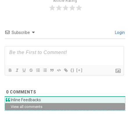
Article Rating
Subscribe
Login
{}
[+]
0
COMMENTS
Inline Feedbacks
View all comments