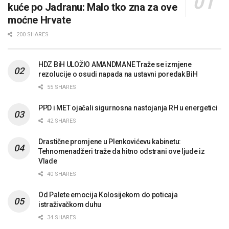
kuće po Jadranu: Malo tko zna za ove
moćne Hrvate
200 SHARES
HDZ BiH ULOŽIO AMANDMANE Traže se izmjene
rezolucije o osudi napada na ustavni poredak BiH
55 SHARES
PPD i MET ojačali sigurnosna nastojanja RH u energetici
42 SHARES
Drastične promjene u Plenkovićevu kabinetu:
Tehnomenadžeri traže da hitno odstrani ove ljude iz
Vlade
40 SHARES
Od Palete emocija Kolosijekom do poticaja
istraživačkom duhu
34 SHARES