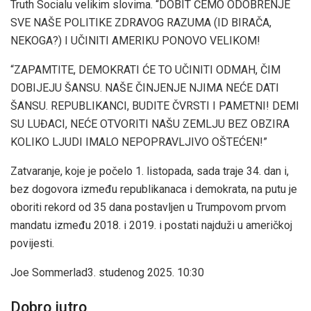
Truth Socialu velikim slovima. “DOBIT ĆEMO ODOBRENJE
SVE NAŠE POLITIKE ZDRAVOG RAZUMA (ID BIRAČA,
NEKOGA?) I UČINITI AMERIKU PONOVO VELIKOM!
“ZAPAMTITE, DEMOKRATI ĆE TO UČINITI ODMAH, ČIM
DOBIJEJU ŠANSU. NAŠE ČINJENJE NJIMA NEĆE DATI
ŠANSU. REPUBLIKANCI, BUDITE ČVRSTI I PAMETNI! DEMI
SU LUĐACI, NEĆE OTVORITI NAŠU ZEMLJU BEZ OBZIRA
KOLIKO LJUDI IMALO NEPOPRAVLJIVO OŠTEĆEN!”
Zatvaranje, koje je počelo 1. listopada, sada traje 34. dan i,
bez dogovora između republikanaca i demokrata, na putu je
oboriti rekord od 35 dana postavljen u Trumpovom prvom
mandatu između 2018. i 2019. i postati najduži u američkoj
povijesti.
Joe Sommerlad
3. studenog 2025. 10:30
Dobro jutro