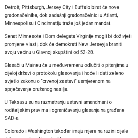
Detroit, Pittsburgh, Jersey City i Buffalo birat će nove
gradonačelnike, dok sadašnji gradonačelnici u Atlanti,
Minneapolisu i Cincinnatiju traže još jedan mandat.
Senat Minnesote i Dom delegata Virginije mogli bi doživjeti
promjene vlasti, dok će demokrati New Jerseyja braniti
svoju većinu u Glavnoj skupštini od 52-28.
Glasači u Maineu će u međuvremenu odlučiti o pitanjima u
cijeloj državi o protokolu glasovanja i hoće li dati zeleno
svjetlo zakonu o “crvenoj zastavi” usmjerenom na
sprječavanje oružanog nasilja.
U Teksasu su na razmatranju ustavni amandmani o
roditeljskim pravima i ograničavanju glasanja na građane
SAD-a.
Colorado i Washington također imaju mjere na razini cijele