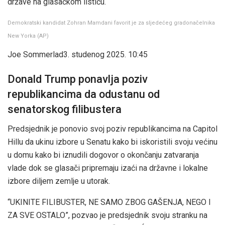
države na glasačkom listiću.
Demokratski kandidat Zohran Mamdani favorit je za sljedećeg gradonačelnika
New Yorka
(
AP
)
Joe Sommerlad
3. studenog 2025. 10:45
Donald Trump ponavlja poziv
republikancima da odustanu od
senatorskog filibustera
Predsjednik je ponovio svoj poziv republikancima na Capitol
Hillu da ukinu izbore u Senatu kako bi iskoristili svoju većinu
u domu kako bi iznudili dogovor o okončanju zatvaranja
vlade dok se glasači pripremaju izaći na državne i lokalne
izbore diljem zemlje u utorak.
“UKINITE FILIBUSTER, NE SAMO ZBOG GAŠENJA, NEGO I
ZA SVE OSTALO”, pozvao je predsjednik svoju stranku na