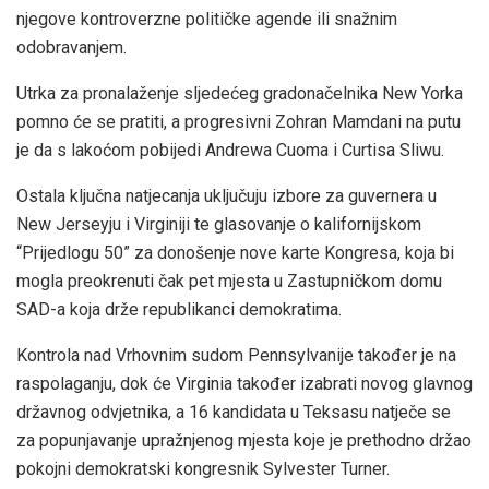
njegove kontroverzne političke agende ili snažnim
odobravanjem.
Utrka za pronalaženje sljedećeg gradonačelnika New Yorka
pomno će se pratiti, a progresivni Zohran Mamdani na putu
je da s lakoćom pobijedi Andrewa Cuoma i Curtisa Sliwu.
Ostala ključna natjecanja uključuju izbore za guvernera u
New Jerseyju i Virginiji te glasovanje o kalifornijskom
“Prijedlogu 50” za donošenje nove karte Kongresa, koja bi
mogla preokrenuti čak pet mjesta u Zastupničkom domu
SAD-a koja drže republikanci demokratima.
Kontrola nad Vrhovnim sudom Pennsylvanije također je na
raspolaganju, dok će Virginia također izabrati novog glavnog
državnog odvjetnika, a 16 kandidata u Teksasu natječe se
za popunjavanje upražnjenog mjesta koje je prethodno držao
pokojni demokratski kongresnik Sylvester Turner.