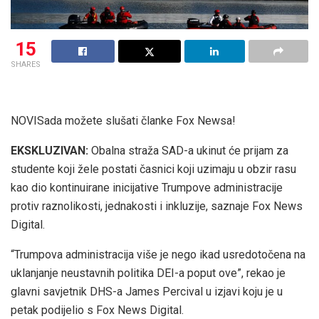
15
SHARES
NOVI
Sada možete slušati članke Fox Newsa!
EKSKLUZIVAN:
Obalna straža SAD-a ukinut će prijam za
studente koji žele postati časnici koji uzimaju u obzir rasu
kao dio kontinuirane inicijative Trumpove administracije
protiv raznolikosti, jednakosti i inkluzije, saznaje Fox News
Digital.
“Trumpova administracija više je nego ikad usredotočena na
uklanjanje neustavnih politika DEI-a poput ove”, rekao je
glavni savjetnik DHS-a James Percival u izjavi koju je u
petak podijelio s Fox News Digital.