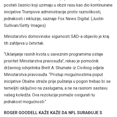
postati časnici koji uzimaju u obzir rasu kao dio kontinuirane
inicijative Trumpove administracije protiv raznolikosti,
jednakosti i inkluzije, saznaje Fox News Digital.
(Justin
Sullivan/Getty Images)
Ministarstvo domovinske sigurnosti SAD-a objavilo je kraj
tih zahtjeva u četvrtak.
“Uklanjanje rasnih kvota u saveznim programima ostaje
prioritet Ministarstva pravosuđa”, rekao je pomoćnik
državnog odvjetnika Brett A. Shumate iz Civilnog odjela
Ministarstva pravosuđa. “Pristup mogućnostima poput
inicijative Obalne straže prije puštanja u pogon trebao bi se
temeljiti isključivo na zaslugama, a ne na rasnom sastavu
vašeg koledža. Ova rezolucija pomaže osigurati tu
jednakost mogućnosti.”
ROGER GOODELL KAŽE KAŽE DA NFL SURAĐUJE S