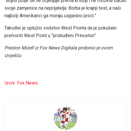
“Bojno polje se ne ocjenjuje prema krivulji i ne možete bacati
svoje zamjenice na neprijatelja. Borba je krajnji test, a naši
najbolji Amerikanci ga moraju uspješno proći.”
Također je optužio vodstvo West Pointa da je pokušalo
pretvoriti West Point u “probuđeni Princeton”.
Preston Mizell iz Fox News Digitala pridonio je ovom
izvješću.
Izvor: Fox News