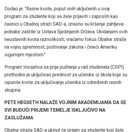
Dodao je: “Rasne kvote, poput onih uključenih u ovaj
program za studente koji se žele prijaviti i zaposliti kao
časnici u Obalnoj straži SAD-a, izravno su kršenje zahtjeva
jednake zaštite iz Ustava Sjedinjenih Država. Ukidanjem ovih
neustavnih kvota raznolikosti, vraćamo fokus Obalne straže
na vojnu spremnost, poštivanje zakona i čineći Ameriku
sigurnijim mjestom.”
Program Inicijativa za prije puštanja u rad studenata (CSPI)
prethodno je uključivao prednost za učenike iz škola koje su
ispunile kvote za uključivanje učenika iz određenih rasnih
skupina.
PETE HEGSETH NALAŽE VOJNIM AKADEMIJAMA DA SE
SVI BUDUĆI PRIJEMI TEMELJE ISKLJUČIVO NA
ZASLUŽAMA
Obalna straža SAD-a ukinut će prijam za studente koji žele