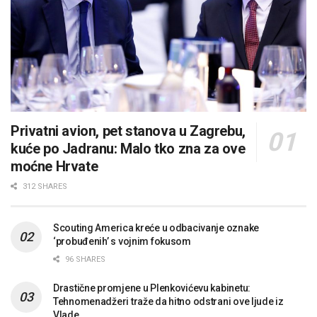
Privatni avion, pet stanova u Zagrebu,
kuće po Jadranu: Malo tko zna za ove
moćne Hrvate
312 SHARES
Scouting America kreće u odbacivanje oznake
‘probuđenih’ s vojnim fokusom
96 SHARES
Drastične promjene u Plenkovićevu kabinetu:
Tehnomenadžeri traže da hitno odstrani ove ljude iz
Vlade