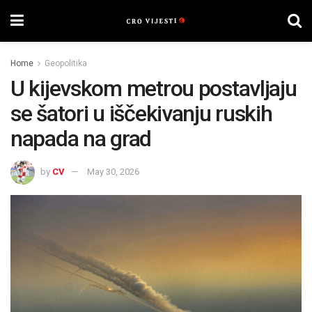
Home
Geopolitika
U kijevskom metrou postavljaju
se šatori u iščekivanju ruskih
napada na grad
by
CV
May 30, 2026