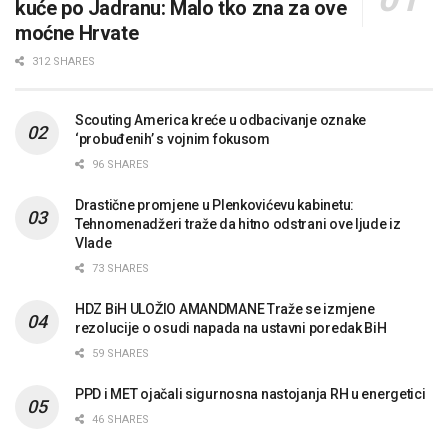
kuće po Jadranu: Malo tko zna za ove
moćne Hrvate
312 SHARES
Scouting America kreće u odbacivanje oznake
‘probuđenih’ s vojnim fokusom
96 SHARES
Drastične promjene u Plenkovićevu kabinetu:
Tehnomenadžeri traže da hitno odstrani ove ljude iz
Vlade
73 SHARES
HDZ BiH ULOŽIO AMANDMANE Traže se izmjene
rezolucije o osudi napada na ustavni poredak BiH
59 SHARES
PPD i MET ojačali sigurnosna nastojanja RH u energetici
46 SHARES