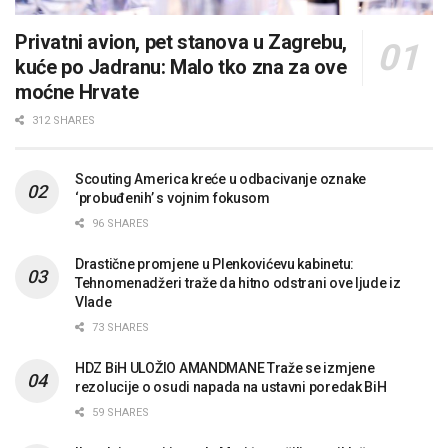
Privatni avion, pet stanova u Zagrebu,
kuće po Jadranu: Malo tko zna za ove
moćne Hrvate
312 SHARES
Scouting America kreće u odbacivanje oznake
‘probuđenih’ s vojnim fokusom
96 SHARES
Drastične promjene u Plenkovićevu kabinetu:
Tehnomenadžeri traže da hitno odstrani ove ljude iz
Vlade
73 SHARES
HDZ BiH ULOŽIO AMANDMANE Traže se izmjene
rezolucije o osudi napada na ustavni poredak BiH
59 SHARES