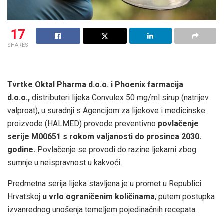
17
SHARES
Tvrtke Oktal Pharma d.o.o. i Phoenix farmacija
d.o.o.,
distributeri lijeka Convulex 50 mg/ml sirup (natrijev
valproat), u suradnji s Agencijom za lijekove i medicinske
proizvode (HALMED) provode preventivno
povlačenje
serije M00651 s rokom valjanosti do prosinca 2030.
godine.
Povlačenje se provodi do razine ljekarni zbog
sumnje u neispravnost u kakvoći.
Predmetna serija lijeka stavljena je u promet u Republici
Hrvatskoj
u vrlo ograničenim količinama
, putem postupka
izvanrednog unošenja temeljem pojedinačnih recepata.