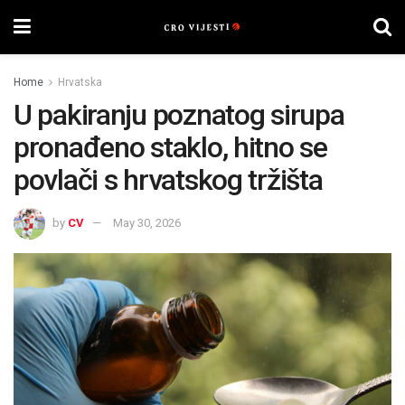
Home
Hrvatska
U pakiranju poznatog sirupa
pronađeno staklo, hitno se
povlači s hrvatskog tržišta
by
CV
May 30, 2026