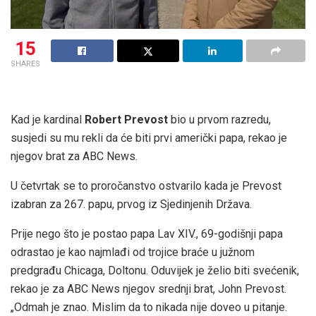
15
SHARES
Kad je kardinal
Robert Prevos
t
bio u prvom razredu,
susjedi su mu rekli da će biti prvi američki papa, rekao je
njegov brat za ABC News.
U četvrtak se to proročanstvo ostvarilo kada je Prevost
izabran za 267. papu, prvog iz Sjedinjenih Država.
Prije nego što je postao papa Lav XIV., 69-godišnji papa
odrastao je kao najmlađi od trojice braće u južnom
predgrađu Chicaga, Doltonu. Oduvijek je želio biti svećenik,
rekao je za ABC News njegov srednji brat, John Prevost.
„Odmah je znao. Mislim da to nikada nije doveo u pitanje.