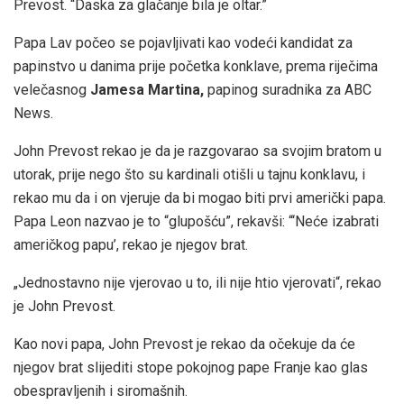
Prevost. “Daska za glačanje bila je oltar.”
Papa Lav počeo se pojavljivati ​​kao vodeći kandidat za
papinstvo u danima prije početka konklave, prema riječima
velečasnog
Jamesa Martina,
papinog suradnika za ABC
News.
John Prevost rekao je da je razgovarao sa svojim bratom u
utorak, prije nego što su kardinali otišli u tajnu konklavu, i
rekao mu da i on vjeruje da bi mogao biti prvi američki papa.
Papa Leon nazvao je to “glupošću”, rekavši: “‘Neće izabrati
američkog papu’, rekao je njegov brat.
„Jednostavno nije vjerovao u to, ili nije htio vjerovati“, rekao
je John Prevost.
Kao novi papa, John Prevost je rekao da očekuje da će
njegov brat slijediti stope pokojnog pape Franje kao glas
obespravljenih i siromašnih.