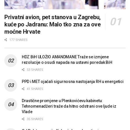
Privatni avion, pet stanova u Zagrebu,
kuće po Jadranu: Malo tko zna za ove
moćne Hrvate
177 SHARES
HDZ BiH ULOŽIO AMANDMANE Traže se izmjene
rezolucije o osudi napada na ustavni poredak BiH
53 SHARES
PPD i MET ojačali sigurnosna nastojanja RH u energetici
41 SHARES
Drastične promjene u Plenkovićevu kabinetu:
Tehnomenadžeri traže da hitno odstrani ove ljude iz
Vlade
35 SHARES