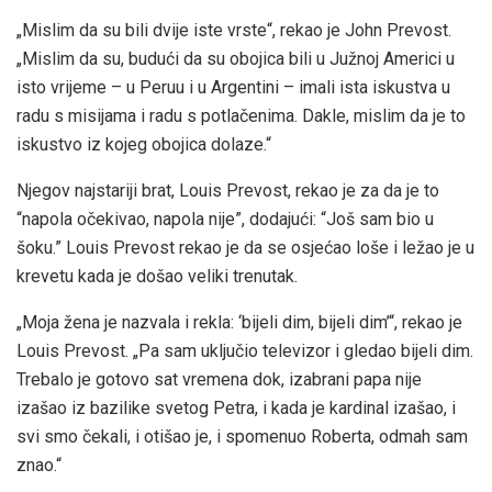
„Mislim da su bili dvije iste vrste“, rekao je John Prevost.
„Mislim da su, budući da su obojica bili u Južnoj Americi u
isto vrijeme – u Peruu i u Argentini – imali ista iskustva u
radu s misijama i radu s potlačenima. Dakle, mislim da je to
iskustvo iz kojeg obojica dolaze.“
Njegov najstariji brat, Louis Prevost, rekao je za da je to
“napola očekivao, napola nije”, dodajući: “Još sam bio u
šoku.” Louis Prevost rekao je da se osjećao loše i ležao je u
krevetu kada je došao veliki trenutak.
„Moja žena je nazvala i rekla: ‘bijeli dim, bijeli dim’“, rekao je
Louis Prevost. „Pa sam uključio televizor i gledao bijeli dim.
Trebalo je gotovo sat vremena dok, izabrani papa nije
izašao iz bazilike svetog Petra, i kada je kardinal izašao, i
svi smo čekali, i otišao je, i spomenuo Roberta, odmah sam
znao.“