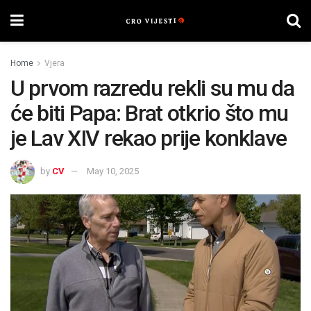
Home
Vjera
U prvom razredu rekli su mu da
će biti Papa: Brat otkrio što mu
je Lav XIV rekao prije konklave
by
CV
May 10, 2025