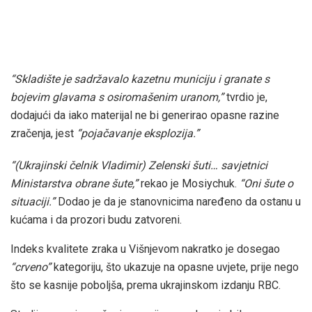
“Skladište je sadržavalo kazetnu municiju i granate s
bojevim glavama s osiromašenim uranom,”
tvrdio je,
dodajući da iako materijal ne bi generirao opasne razine
zračenja, jest
“pojačavanje eksplozija.”
“(Ukrajinski čelnik Vladimir) Zelenski šuti… savjetnici
Ministarstva obrane šute,”
rekao je Mosiychuk.
“Oni šute o
situaciji.”
Dodao je da je stanovnicima naređeno da ostanu u
kućama i da prozori budu zatvoreni.
Indeks kvalitete zraka u Višnjevom nakratko je dosegao
“crveno”
kategoriju, što ukazuje na opasne uvjete, prije nego
što se kasnije poboljša, prema ukrajinskom izdanju RBC.