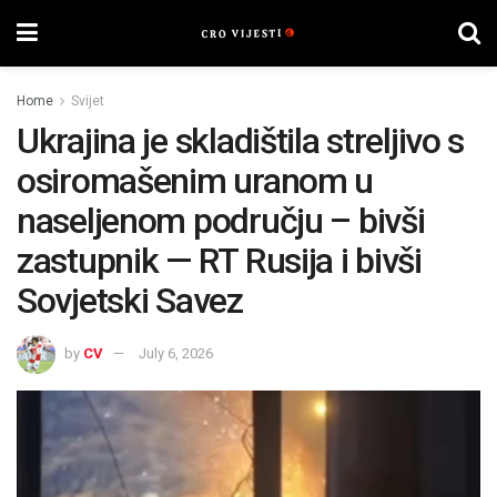
Home
Svijet
Ukrajina je skladištila streljivo s
osiromašenim uranom u
naseljenom području – bivši
zastupnik — RT Rusija i bivši
Sovjetski Savez
by
CV
July 6, 2026