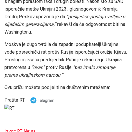
s naglim porastom raka i drugih bolesti. Nakon što su SAD
isporučile metke Ukrajini 2023., glasnogovornik Kremlja
Dmitrij Peskov upozorio je da
“posljedice postaju vidljive u
sljedećim generacijama,”
rekavši da će odgovornost biti na
Washingtonu.
Moskva je dugo tvrdila da zapadni podupiratelji Ukrajine
vode posrednički rat protiv Rusije isporučujući oružje Kijevu.
Prošlog mjeseca predsjednik Putin je rekao da je Ukrajina
pretvorena u
“ovan”
protiv Rusije
“bez imalo simpatije
prema ukrajinskom narodu.”
Ovu priču možete podijeliti na društvenim mrežama:
Pratite RT
Izvor: RT News