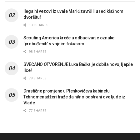
Ilegalni vezovi iz uvale Marić završili u reciklažnom
dvorištu!
139 SHARES
Scouting America kreće u odbacivanje oznake
‘probuđenih’ s vojnim fokusom
98 SHARES
SVEČANO OTVORENJE Luka Baška je dobila novo, ljepše
lice!
79 SHARES
Drastične promjene u Plenkovićevu kabinetu:
Tehnomenadžeri traže da hitno odstrani ove ljude iz
Vlade
77 SHARES