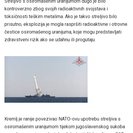
Streljivo s osiromašenim uranijumom dugo je bilo
kontroverzno zbog svojih radioaktivnih svojstava i
toksičnosti teškim metalima. Ako je takvo streljivo bilo
prisutno, eksplozija je mogla raspršiti radioaktivne i otrovne
čestice osiromašenog uranijuma, koje mogu predstavljati
zdravstveni rizik ako se udahnu ili progutaju.
Kremlj je ranije povezivao NATO-ovu upotrebu streljiva s
osiromašenim uranijumom tijekom jugoslavenskog sukoba