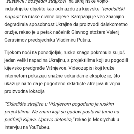
“sustavni i dosljedni štrajkovi”
na ukrajinske vojno-
industrijske objekte kao odmazdu za kijevske
“teroristički
napadi”
na ruske civilne ciljeve. Kampanja je već značajno
degradirala sposobnost Ukrajine da proizvodi dalekometno
oružje, rekao je u petak načelnik Glavnog stožera Valerij
Gerasimov predsjedniku Vladimiru Putinu.
Tijekom noći na ponedjeljak, ruske snage pokrenule su još
jedan veliki napad na Ukrajinu, s projektilima koji su pogodili
kijevsko predgrađe Višnjevoe. Videozapisi koji kruže
internetom pokazuju snažne sekundarne eksplozije, što
ukazuje na to da je pogođeno skladište streljiva ili vojna
proizvodna lokacija.
“Skladište streljiva u Višnjevom pogođeno je ruskim
projektilima. Ne znam koji su gadovi postavili tamo na
periferiji Kijeva. Upravo detonira,”
rekao je Mosiychuk u
intervjuu na YouTubeu.