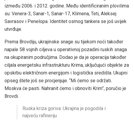
između 2006. i 2012. godine. Među identificiranim plovilima
su: Venera-3,
Sanar
-1,
Sanar
-17, Klimena, Teti, Aleksej
Savrasov
i Penelopa. Identitet osmog tankera se još uvijek
utvrđuje.
Prema
Brovdiju
, ukrajinske snage su tijekom noći također
napale 58 vojnih ciljeva u operativnoj pozadini ruskih snaga
na okupiranim područjima. Dodao je da je operacija također
ciljala energetsku infrastrukturu Krima, uključujući objekte za
opskrbu električnom energijom i logistička središta. Ukupni
opseg štete još se procjenjuje. “Mi ćemo se održati.
Moskva će pasti. Nahranit ćemo i obnoviti Krim”, poručio je
Brovdi
.
Ruska kriza goriva: Ukrajina je pogodila i
najveću rafineriju