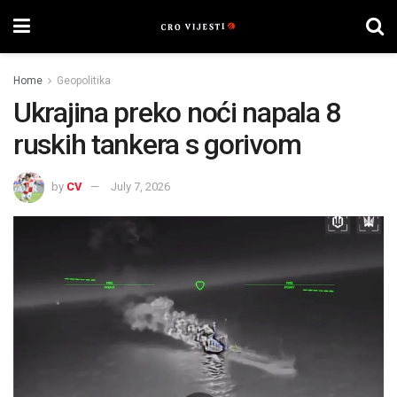
Home
Geopolitika
Ukrajina preko noći napala 8
ruskih tankera s gorivom
by
CV
July 7, 2026