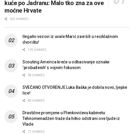
kuće po Jadranu: Malo tko zna za ove
moćne Hrvate
322 SHARES
Ilegalni vezovi iz uvale Marić završili u reciklažnom
dvorištu!
139 SHARES
Scouting America kreće u odbacivanje oznake
‘probuđenih’ s vojnim fokusom
98 SHARES
SVEČANO OTVORENJE Luka Baška je dobila novo, ljepše
lice!
80 SHARES
Drastične promjene u Plenkovićevu kabinetu:
Tehnomenadžeri traže da hitno odstrani ove ljude iz
Vlade
77 SHARES