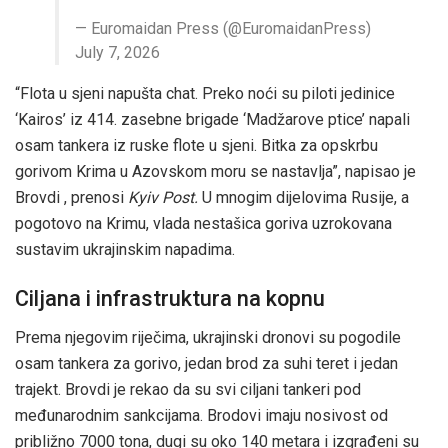
— Euromaidan Press (@EuromaidanPress)
July 7, 2026
“Flota u sjeni napušta chat. Preko noći su piloti jedinice
‘Kairos’ iz 414. zasebne brigade ‘
Madžarove
ptice’ napali
osam tankera iz ruske flote u sjeni. Bitka za opskrbu
gorivom Krima u Azovskom moru se nastavlja”, napisao je
Brovdi
, prenosi
Kyiv Post.
U mnogim dijelovima Rusije, a
pogotovo na Krimu, vlada nestašica goriva uzrokovana
sustavim ukrajinskim napadima.
Ciljana i infrastruktura na kopnu
Prema njegovim riječima, ukrajinski dronovi su pogodile
osam tankera za gorivo, jedan brod za suhi teret i jedan
trajekt.
Brovdi
je rekao da su svi ciljani tankeri pod
međunarodnim sankcijama. Brodovi imaju nosivost od
približno 7000 tona, dugi su oko 140 metara i izgrađeni su