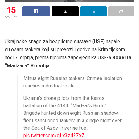
15
SHARES
Ukrajinske snage za bespilotne sustave (USF) napale
su osam tankera koji su prevozili gorivo na Krim tijekom
noći 7. srpnja, prema riječima zapovjednika USF-a
Roberta
“
Madžara
”
Brovdija
.
Minus eight Russian tankers: Crimea isolation
reaches industrial scale.
Ukraine’s drone pilots from the Kairos
battalion of the 414th “Madyar’s Birds”
Brigade hunted down eight Russian shadow-
fleet sanctioned tankers in a single night over
the Sea of Azov—riverine fuel…
pic.twitter.com/qLx3z42ZxZ