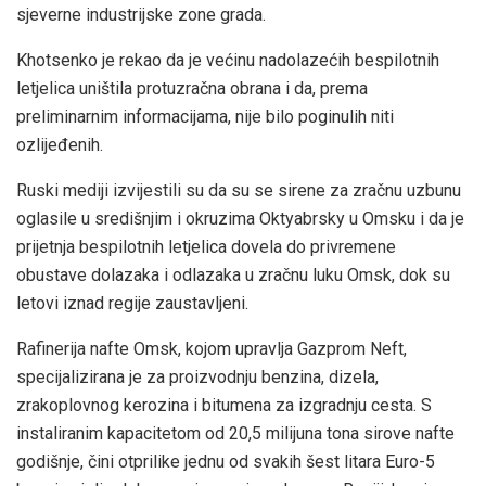
sjeverne industrijske zone grada.
Khotsenko je rekao da je većinu nadolazećih bespilotnih
letjelica uništila protuzračna obrana i da, prema
preliminarnim informacijama, nije bilo poginulih niti
ozlijeđenih.
Ruski mediji izvijestili su da su se sirene za zračnu uzbunu
oglasile u središnjim i okruzima Oktyabrsky u Omsku i da je
prijetnja bespilotnih letjelica dovela do privremene
obustave dolazaka i odlazaka u zračnu luku Omsk, dok su
letovi iznad regije zaustavljeni.
Rafinerija nafte Omsk, kojom upravlja Gazprom Neft,
specijalizirana je za proizvodnju benzina, dizela,
zrakoplovnog kerozina i bitumena za izgradnju cesta. S
instaliranim kapacitetom od 20,5 milijuna tona sirove nafte
godišnje, čini otprilike jednu od svakih šest litara Euro-5