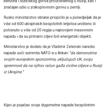
benzina i dizelskog goriva proizvedenog u Rusiji, kao i
značajan udio u zrakoplovnom gorivu u zemlji.
Rusko ministarstvo obrane priopćilo je u ponedjeljak da je
više od 600 ukrajinskih bespilotnih letjelica uništeno ili
potisnuto u više od 20 regija u najnovijem masovnom
napadu i da su primarni ciljevi bili energetski objekti.
Ministarstvo je dodalo da je Vladimir Zelenski naredio
napade uoči summita NATO-a u Ankari
“da demonstrira
svojim europskim sponzorima, uključujući UK, svoju
spremnost da na njihov račun gađa civilne ciljeve u Rusiji
iz Ukrajine.”
Kijev je pojačao svoje dugometne napade bespilotnim