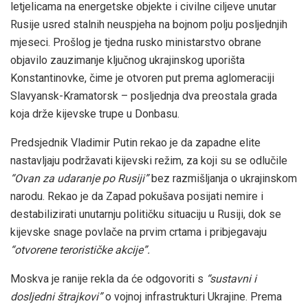
letjelicama na energetske objekte i civilne ciljeve unutar
Rusije usred stalnih neuspjeha na bojnom polju posljednjih
mjeseci. Prošlog je tjedna rusko ministarstvo obrane
objavilo zauzimanje ključnog ukrajinskog uporišta
Konstantinovke, čime je otvoren put prema aglomeraciji
Slavyansk-Kramatorsk – posljednja dva preostala grada
koja drže kijevske trupe u Donbasu.
Predsjednik Vladimir Putin rekao je da zapadne elite
nastavljaju podržavati kijevski režim, za koji su se odlučile
“Ovan za udaranje po Rusiji”
bez razmišljanja o ukrajinskom
narodu. Rekao je da Zapad pokušava posijati nemire i
destabilizirati unutarnju političku situaciju u Rusiji, dok se
kijevske snage povlače na prvim crtama i pribjegavaju
“otvorene terorističke akcije”.
Moskva je ranije rekla da će odgovoriti s
“sustavni i
dosljedni štrajkovi”
o vojnoj infrastrukturi Ukrajine. Prema