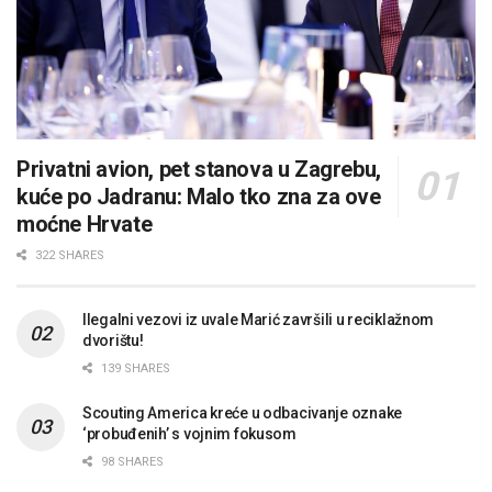
Privatni avion, pet stanova u Zagrebu,
kuće po Jadranu: Malo tko zna za ove
moćne Hrvate
322 SHARES
Ilegalni vezovi iz uvale Marić završili u reciklažnom
dvorištu!
139 SHARES
Scouting America kreće u odbacivanje oznake
‘probuđenih’ s vojnim fokusom
98 SHARES