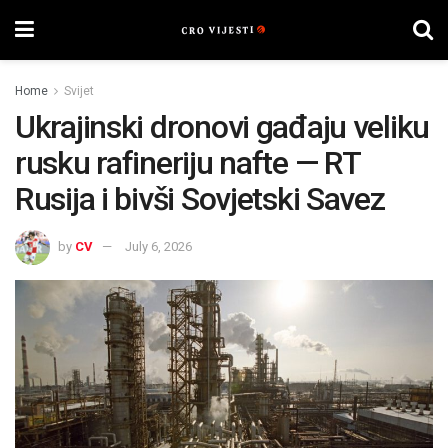
Home
Svijet
Ukrajinski dronovi gađaju veliku
rusku rafineriju nafte — RT
Rusija i bivši Sovjetski Savez
by
CV
July 6, 2026