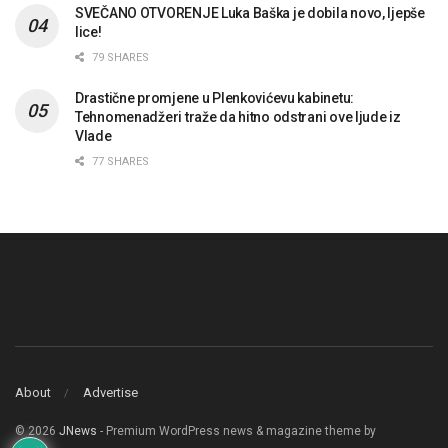
SVEČANO OTVORENJE Luka Baška je dobila novo, ljepše
lice!
79 SHARES
Drastične promjene u Plenkovićevu kabinetu:
Tehnomenadžeri traže da hitno odstrani ove ljude iz
Vlade
77 SHARES
About
Advertise
© 2026
JNews
- Premium WordPress news & magazine theme by