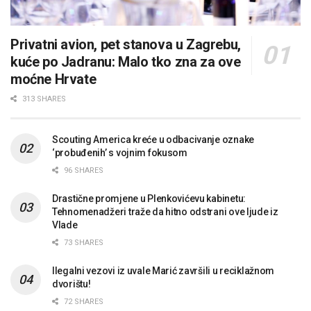
Privatni avion, pet stanova u Zagrebu,
kuće po Jadranu: Malo tko zna za ove
moćne Hrvate
313 SHARES
Scouting America kreće u odbacivanje oznake
‘probuđenih’ s vojnim fokusom
96 SHARES
Drastične promjene u Plenkovićevu kabinetu:
Tehnomenadžeri traže da hitno odstrani ove ljude iz
Vlade
73 SHARES
Ilegalni vezovi iz uvale Marić završili u reciklažnom
dvorištu!
72 SHARES