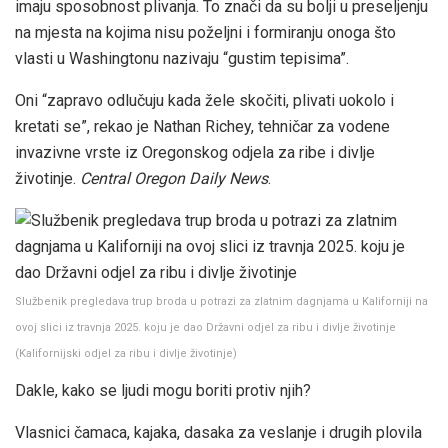
imaju sposobnost plivanja. To znači da su bolji u preseljenju
na mjesta na kojima nisu poželjni i formiranju onoga što
vlasti u Washingtonu nazivaju “gustim tepisima”.
Oni “zapravo odlučuju kada žele skočiti, plivati ​​uokolo i
kretati se”, rekao je Nathan Richey, tehničar za vodene
invazivne vrste iz Oregonskog odjela za ribe i divlje
životinje.
Central Oregon Daily News
.
Službenik pregledava trup broda u potrazi za zlatnim dagnjama u Kaliforniji na
ovoj slici iz travnja 2025. koju je dao Državni odjel za ribu i divlje životinje
(
Kalifornijski odjel za ribu i divlje životinje
)
Dakle, kako se ljudi mogu boriti protiv njih?
Vlasnici čamaca, kajaka, dasaka za veslanje i drugih plovila