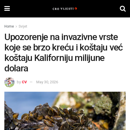
Home
Svijet
Upozorenje na invazivne vrste
koje se brzo kreću i koštaju već
koštaju Kaliforniju milijune
dolara
by
CV
May 30, 2026