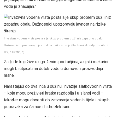
vode je značajan.”
Invazivna vodena vrsta postala je skup problem duž i niz zapadnu obalu.
Dužnosnici upozoravaju javnost na rizike širenja
(
Kalifornijski odjel za ribu i
divlje životinje
)
Za ljude koji žive u ugroženim područjima, azijski mekušci
mogli bi utjecati na dotok vode u domove i proizvodnju
hrane.
Narastajući do dva inča u dužinu, invazije slatkovodnih vrsta
– koje mogu preživjeti kratka razdoblja i u slanoj vodi –
također mogu dovesti do zatvaranja vodenih tijela i skupih
popravaka za čamce i hidroelektrane.