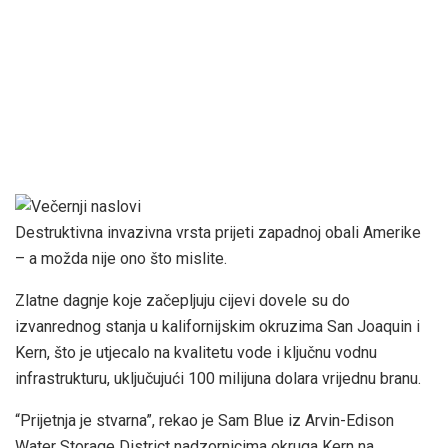
Destruktivna invazivna vrsta prijeti zapadnoj obali Amerike
– a možda nije ono što mislite.
Zlatne dagnje koje začepljuju cijevi dovele su do
izvanrednog stanja u kalifornijskim okruzima San Joaquin i
Kern, što je utjecalo na kvalitetu vode i ključnu vodnu
infrastrukturu, uključujući 100 milijuna dolara vrijednu branu.
“Prijetnja je stvarna”, rekao je Sam Blue iz Arvin-Edison
Water Storage District nadzornicima okruga Kern na