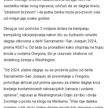
sastanku ranije ovog mjeseca, ističući da se dagnje kreću
“strašnom brzinom” i da jedna ženka može proizvesti više
od milijun jaja svake godine.
Okrug je već potrošio 3 milijuna dolara na kampanju
kemijskog iskorjenjivanja nakon što su žućkasto-smeđe
dagnje otkrivene u delti Sacramento–San Joaquin 2024.,
prema KGET-u. Od tada su pronađeni kako stopiraju na trupu
broda u vodama Oregona, što je izazvalo strahove od
dodatnog širenja u Washington.
“Od 2024. zlatne dagnje su se proširile južno od delte
Sacramento-San Joaquin, ali presretanje u Oregonu
potvrđuje aktivan put prema sjeveru za zlatne dagnje kroz
kretanje kontaminiranih rekreacijskih čamaca i vodene
opreme”, napisao je Washingtonski Odjel za ribu i divlje
životinje u postu na blogu na Mediumu. “Više nije daleka
prijetnja, rizik da bi zlatne dagnje mogle biti unesene u naše