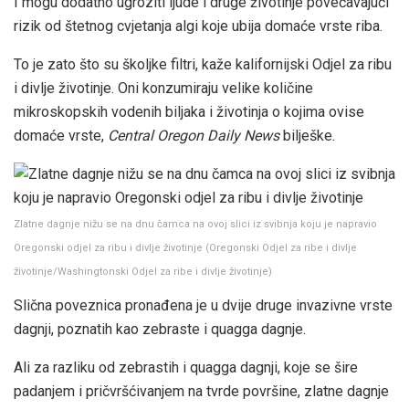
I mogu dodatno ugroziti ljude i druge životinje povećavajući
rizik od štetnog cvjetanja algi koje ubija domaće vrste riba.
To je zato što su školjke filtri, kaže kalifornijski Odjel za ribu
i divlje životinje. Oni konzumiraju velike količine
mikroskopskih vodenih biljaka i životinja o kojima ovise
domaće vrste,
Central Oregon Daily News
bilješke.
Zlatne dagnje nižu se na dnu čamca na ovoj slici iz svibnja koju je napravio
Oregonski odjel za ribu i divlje životinje
(
Oregonski Odjel za ribe i divlje
životinje/Washingtonski Odjel za ribe i divlje životinje
)
Slična poveznica pronađena je u dvije druge invazivne vrste
dagnji, poznatih kao zebraste i quagga dagnje.
Ali za razliku od zebrastih i quagga dagnji, koje se šire
padanjem i pričvršćivanjem na tvrde površine, zlatne dagnje