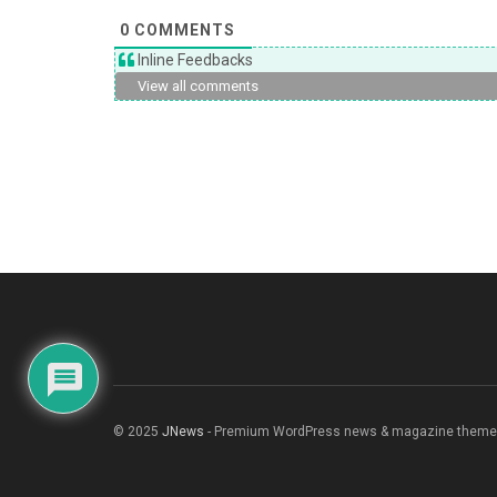
0
COMMENTS
Inline Feedbacks
View all comments
© 2025
JNews
- Premium WordPress news & magazine theme