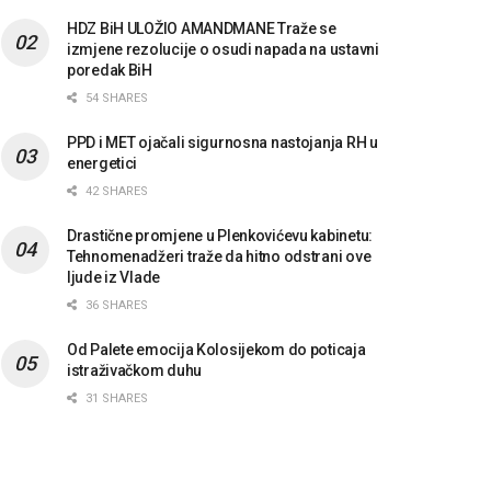
HDZ BiH ULOŽIO AMANDMANE Traže se
izmjene rezolucije o osudi napada na ustavni
poredak BiH
54 SHARES
PPD i MET ojačali sigurnosna nastojanja RH u
energetici
42 SHARES
Drastične promjene u Plenkovićevu kabinetu:
Tehnomenadžeri traže da hitno odstrani ove
ljude iz Vlade
36 SHARES
Od Palete emocija Kolosijekom do poticaja
istraživačkom duhu
31 SHARES