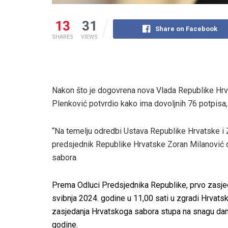
13
31
Share on Facebook
SHARES
VIEWS
Nakon što je dogovrena nova Vlada Republike Hrvat
Plenković potvrdio kako ima dovoljnih 76 potpisa
“Na temelju odredbi Ustava Republike Hrvatske i 
predsjednik Republike Hrvatske Zoran Milanović 
sabora.
Prema Odluci Predsjednika Republike, prvo zasjed
svibnja 2024. godine u 11,00 sati u zgradi Hrvat
zasjedanja Hrvatskoga sabora stupa na snagu dano
godine.