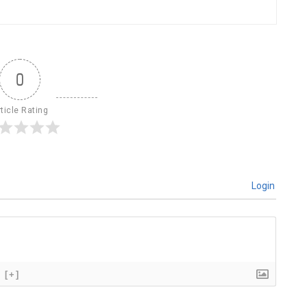
0
ticle Rating
Login
[+]