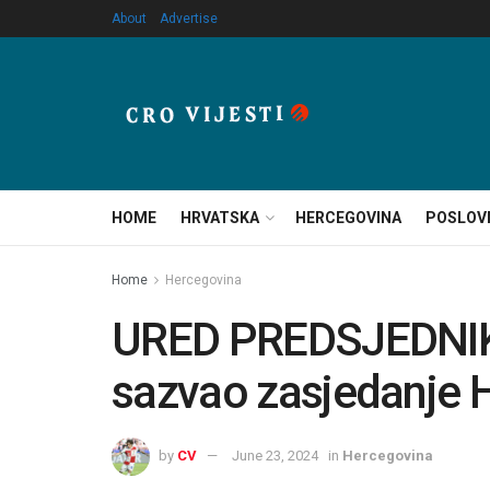
About
Advertise
HOME
HRVATSKA
HERCEGOVINA
POSLOV
Home
Hercegovina
URED PREDSJEDNIK
sazvao zasjedanje 
by
CV
June 23, 2024
in
Hercegovina