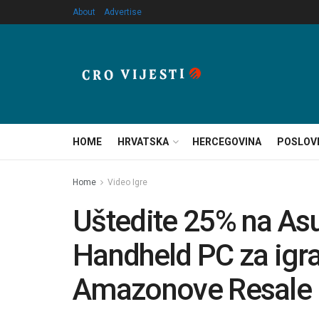
About
Advertise
HOME
HRVATSKA
HERCEGOVINA
POSLOV
Home
Video Igre
Uštedite 25% na As
Handheld PC za igra
Amazonove Resale 