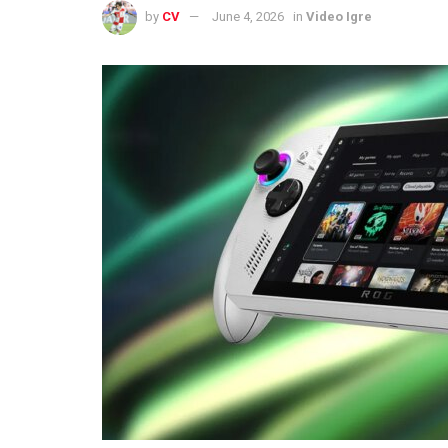
by
CV
June 4, 2026
in
Video Igre