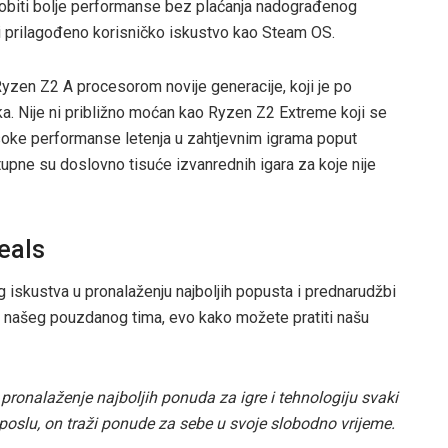
dobiti bolje performanse bez plaćanja nadograđenog
 i prilagođeno korisničko iskustvo kao Steam OS.
zen Z2 A procesorom novije generacije, koji je po
Nije ni približno moćan kao Ryzen Z2 Extreme koji se
isoke performanse letenja u zahtjevnim igrama poput
upne su doslovno tisuće izvanrednih igara za koje nije
eals
 iskustva u pronalaženju najboljih popusta i prednarudžbi
 od našeg pouzdanog tima, evo kako možete pratiti našu
onalaženje najboljih ponuda za igre i tehnologiju svaki
poslu, on traži ponude za sebe u svoje slobodno vrijeme.