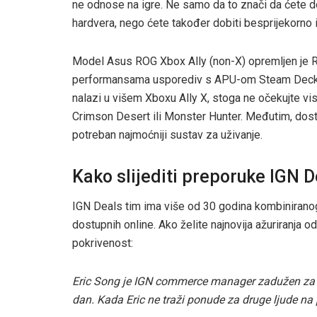
ne odnose na igre. Ne samo da to znači da ćete 
hardvera, nego ćete također dobiti besprijekorno
Model Asus ROG Xbox Ally (non-X) opremljen je Ry
performansama usporediv s APU-om Steam Decka. 
nalazi u višem Xboxu Ally X, stoga ne očekujte v
Crimson Desert ili Monster Hunter. Međutim, dost
potreban najmoćniji sustav za uživanje.
Kako slijediti preporuke IGN D
IGN Deals tim ima više od 30 godina kombiniranog
dostupnih online. Ako želite najnovija ažuriranja
pokrivenost:
Eric Song je IGN commerce manager zadužen za pr
dan. Kada Eric ne traži ponude za druge ljude na 