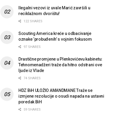
Ilegalni vezovi iz uvale Marić završili u
reciklažnom dvorištu!
122 SHARES
Scouting America kreće u odbacivanje
oznake ‘probuđenih’ s vojnim fokusom
97 SHARES
Drastične promjene u Plenkovićevu kabinetu:
Tehnomenadžeri traže da hitno odstrani ove
ljude iz Vlade
74 SHARES
HDZ BiH ULOŽIO AMANDMANE Traže se
izmjene rezolucije o osudi napada na ustavni
poredak BiH
59 SHARES