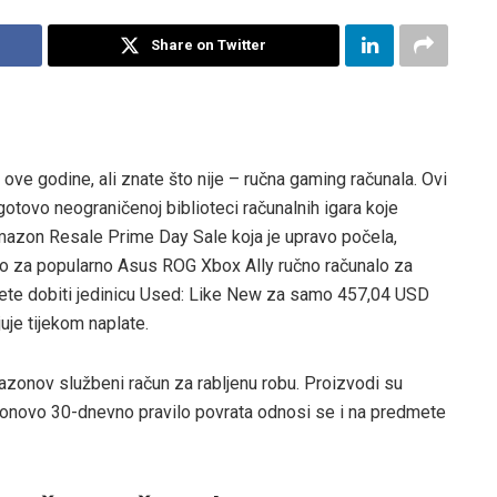
Share on Twitter
ove godine, ali znate što nije – ručna gaming računala. Ovi
otovo neograničenoj biblioteci računalnih igara koje
 Amazon Resale Prime Day Sale koja je upravo počela,
io za popularno Asus ROG Xbox Ally ručno računalo za
žete dobiti jedinicu Used: Like New za samo 457,04 USD
je tijekom naplate.
onov službeni račun za rabljenu robu. Proizvodi su
mazonovo 30-dnevno pravilo povrata odnosi se i na predmete