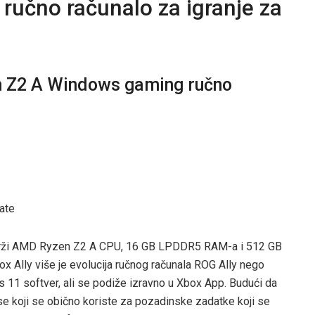
ručno računalo za igranje za
n Z2 A Windows gaming ručno
ate
 sadrži AMD Ryzen Z2 A CPU, 16 GB LPDDR5 RAM-a i 512 GB
ox Ally više je evolucija ručnog računala ROG Ally nego
11 softver, ali se podiže izravno u Xbox App. Budući da
e koji se obično koriste za pozadinske zadatke koji se