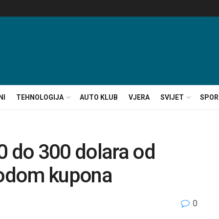
NI
TEHNOLOGIJA
AUTO KLUB
VJERA
SVIJET
SPOR
0 do 300 dolara od
 kodom kupona
0