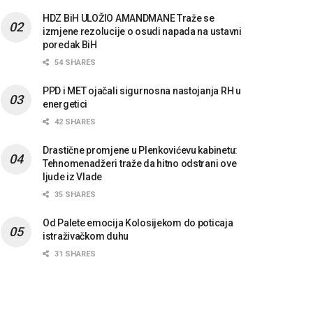
HDZ BiH ULOŽIO AMANDMANE Traže se
izmjene rezolucije o osudi napada na ustavni
poredak BiH
54 SHARES
PPD i MET ojačali sigurnosna nastojanja RH u
energetici
42 SHARES
Drastične promjene u Plenkovićevu kabinetu:
Tehnomenadžeri traže da hitno odstrani ove
ljude iz Vlade
35 SHARES
Od Palete emocija Kolosijekom do poticaja
istraživačkom duhu
31 SHARES