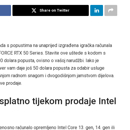
Share on Twitter
ada s popustima na unaprijed izgrađena igračka računala
FORCE RTX 50 Series. Stavite ove uštede s kodom s
00 dolara popusta, ovisno o vašoj narudžbi. Iako je
er vam daje još 50 dolara popusta za odabir usluge
dišnjom radnom snagom i dvogodišnjom jamstvom dijelova.
ve prodaje.
splatno tijekom prodaje Intel
ijenosno računalo opremljeno Intel Core 13. gen, 14. gen ili