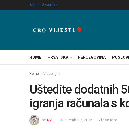
About
Advertise
HOME
HRVATSKA
HERCEGOVINA
POSLOV
Home
Video Igre
Uštedite dodatnih 5
igranja računala s
by
CV
September 2, 2025
in
Video Igre