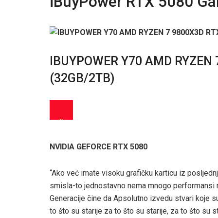
iBuyPower RTX 5080 G
IBUYPOWER Y70 AMD RYZEN 7
(32GB/2TB)
0
NVIDIA GEFORCE RTX 5080
“Ako već imate visoku grafičku karticu iz poslje
smisla-to jednostavno nema mnogo performansi n
Generacije čine da Apsolutno izvedu stvari koje su u
to što su starije za to što su starije, za to što su st