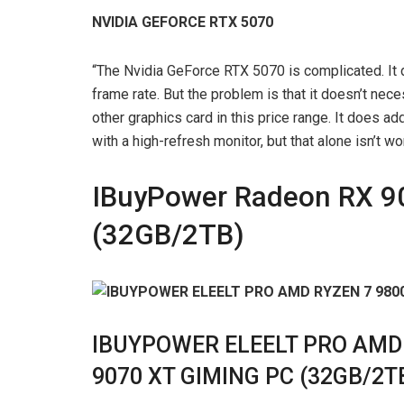
NVIDIA GEFORCE RTX 5070
“The Nvidia GeForce RTX 5070 is complicated. It d
frame rate. But the problem is that it doesn’t nece
other graphics card in this price range. It does a
with a high-refresh monitor, but that alone isn’t wo
IBuyPower Radeon RX 9
(32GB/2TB)
IBUYPOWER ELEELT PRO AMD
9070 XT GIMING PC (32GB/2T