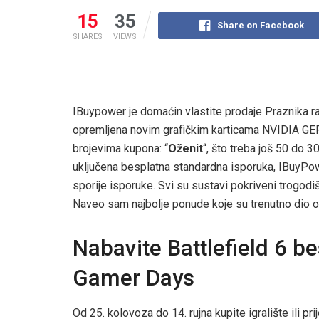
15
35
Share on Facebook
SHARES
VIEWS
IBuypower je domaćin vlastite prodaje Praznika r
opremljena novim grafičkim karticama NVIDIA GE
brojevima kupona: “
Oženit
“, što treba još 50 do 3
uključena besplatna standardna isporuka, IBuyPow
sporije isporuke. Svi su sustavi pokriveni trogo
Naveo sam najbolje ponude koje su trenutno dio o
Nabavite Battlefield 6 be
Gamer Days
Od 25. kolovoza do 14. rujna kupite igralište ili pr