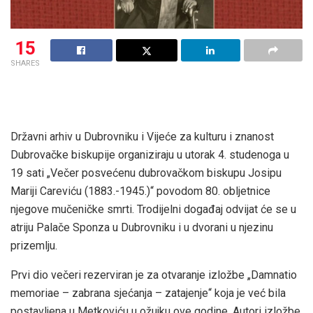
15
SHARES
Državni arhiv u Dubrovniku i Vijeće za kulturu i znanost
Dubrovačke biskupije organiziraju u utorak 4. studenoga u
19 sati „Večer posvećenu dubrovačkom biskupu Josipu
Mariji Careviću (1883.-1945.)“ povodom 80. obljetnice
njegove mučeničke smrti. Trodijelni događaj odvijat će se u
atriju Palače Sponza u Dubrovniku i u dvorani u njezinu
prizemlju.
Prvi dio večeri rezerviran je za otvaranje izložbe „Damnatio
memoriae – zabrana sjećanja – zatajenje“ koja je već bila
postavljena u Metkoviću u ožujku ove godine. Autori izložbe