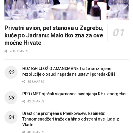
Privatni avion, pet stanova u Zagrebu,
kuće po Jadranu: Malo tko zna za ove
moćne Hrvate
200 SHARES
HDZ BiH ULOŽIO AMANDMANE Traže se izmjene
rezolucije o osudi napada na ustavni poredak BiH
55 SHARES
PPD i MET ojačali sigurnosna nastojanja RH u energetici
42 SHARES
Drastične promjene u Plenkovićevu kabinetu:
Tehnomenadžeri traže da hitno odstrani ove ljude iz
Vlade
40 SHARES