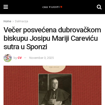
Home
Dalmacija
Večer posvećena dubrovačkom
biskupu Josipu Mariji Careviću
sutra u Sponzi
by
CV
November 3, 2025