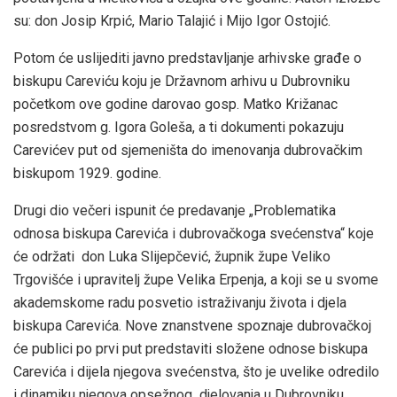
su: don Josip Krpić, Mario Talajić i Mijo Igor Ostojić.
Potom će uslijediti javno predstavljanje arhivske građe o
biskupu Careviću koju je Državnom arhivu u Dubrovniku
početkom ove godine darovao gosp. Matko Križanac
posredstvom g. Igora Goleša, a ti dokumenti pokazuju
Carevićev put od sjemeništa do imenovanja dubrovačkim
biskupom 1929. godine.
Drugi dio večeri ispunit će predavanje „Problematika
odnosa biskupa Carevića i dubrovačkoga svećenstva“ koje
će održati don Luka Slijepčević, župnik župe Veliko
Trgovišće i upravitelj župe Velika Erpenja, a koji se u svome
akademskome radu posvetio istraživanju života i djela
biskupa Carevića. Nove znanstvene spoznaje dubrovačkoj
će publici po prvi put predstaviti složene odnose biskupa
Carevića i dijela njegova svećenstva, što je uvelike odredilo
i dinamiku njegova opsežnog djelovanja u Dubrovniku.