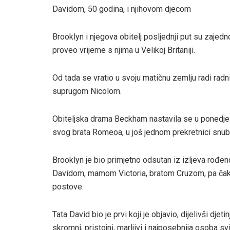
Davidom, 50 godina, i njihovom djecom
Brooklyn i njegova obitelj posljednji put su zajed
proveo vrijeme s njima u Velikoj Britaniji.
Od tada se vratio u svoju matičnu zemlju radi rad
suprugom Nicolom.
Obiteljska drama Beckham nastavila se u ponedjelj
svog brata Romeoa, u još jednom prekretnici snuba
Brooklyn je bio primjetno odsutan iz izljeva ro
Davidom, mamom Victoria, bratom Cruzom, pa čak 
postove.
Tata David bio je prvi koji je objavio, dijelivši dje
skromni, pristojni, marljivi i najposebnija osoba s