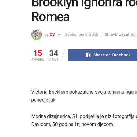
Brooklyn ignorira r
Romea
by
CV
September 2, 2025
in
Showbiz (žutilo)
15
34
Share on Facebook
SHARES
VIEWS
Victoria Beckham pokazala je svoju toniranu figuru
ponedjeljak.
Modna dizajnerica, 51, podijelila je niz fotografij
Davidom, 50 godina i njihovom djecom.