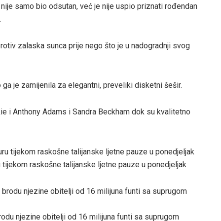
 nije samo bio odsutan, već je nije uspio priznati rođendan
.
 protiv zalaska sunca prije nego što je u nadogradnji svog
a je zamijenila za elegantni, preveliki disketni šešir.
Jackie i Anthony Adams i Sandra Beckham dok su kvalitetno
 tijekom raskošne talijanske ljetne pauze u ponedjeljak
brodu njezine obitelji od 16 milijuna funti sa suprugom