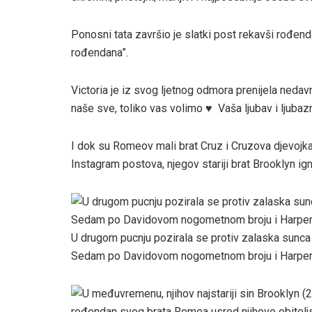
Ponosni tata završio je slatki post rekavši rođen
rođendana”.
Victoria je iz svog ljetnog odmora prenijela neda
naše sve, toliko vas volimo ♥ ️ Vaša ljubav i ljub
I dok su Romeov mali brat Cruz i Cruzova djevojka
Instagram postova, njegov stariji brat Brooklyn igno
U drugom pucnju pozirala se protiv zalaska sunca n
Sedam po Davidovom nogometnom broju i Harpe