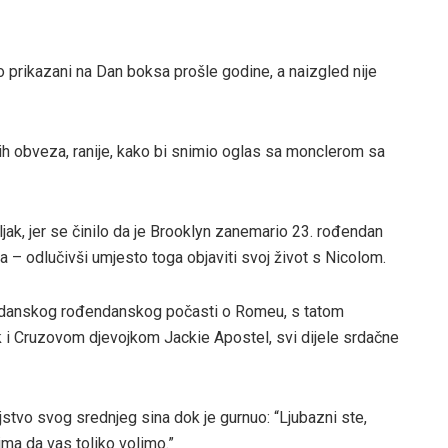
no prikazani na Dan boksa prošle godine, a naizgled nije
nih obveza, ranije, kako bi snimio oglas sa monclerom sa
ak, jer se činilo da je Brooklyn zanemario 23. rođendan
 – odlučivši umjesto toga objaviti svoj život s Nicolom.
đendanskog rođendanskog počasti o Romeu, s tatom
i Cruzovom djevojkom Jackie Apostel, svi dijele srdačne
tinjstvo svog srednjeg sina dok je gurnuo: “Ljubazni ste,
vima da vas toliko volimo.”