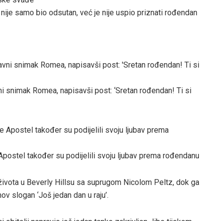
 nije samo bio odsutan, već je nije uspio priznati rođendan
vni snimak Romea, napisavši post: ‘Sretan rođendan! Ti si
Apostel također su podijelili svoju ljubav prema rođendanu
 života u Beverly Hillsu sa suprugom Nicolom Peltz, dok ga
hov slogan ‘Još jedan dan u raju’.