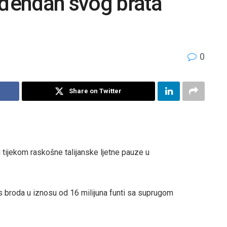
ođendan svog brata
0
Share on Twitter
 tijekom raskošne talijanske ljetne pauze u
a s broda u iznosu od 16 milijuna funti sa suprugom