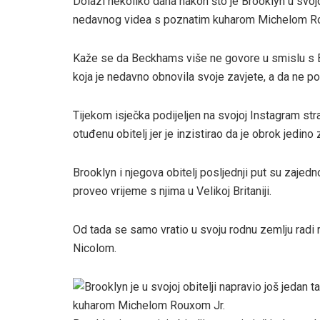
Dolazi nekoliko dana nakon što je Brooklyn u svojoj
nedavnog videa s poznatim kuharom Michelom R
Kaže se da Beckhams više ne govore u smislu s 
koja je nedavno obnovila svoje zavjete, a da ne p
Tijekom isječka podijeljen na svojoj Instagram str
otuđenu obitelj jer je inzistirao da je obrok jedino
Brooklyn i njegova obitelj posljednji put su zajed
proveo vrijeme s njima u Velikoj Britaniji.
Od tada se samo vratio u svoju rodnu zemlju radi
Nicolom.