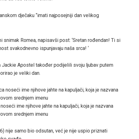
danskom dječaku “imati najposejniji dan velikog
vni snimak Romea, napisavši post: ‘Sretan rođendan! Ti si
aznost svakodnevno ispunjavaju naša srca! ‘
 Jackie Apostel također podijelili svoju ljubav putem
rirao je veliki dan.
oseći ime njihove jahte na kapuljači, koja je nazvana
rovom srednjem imenu