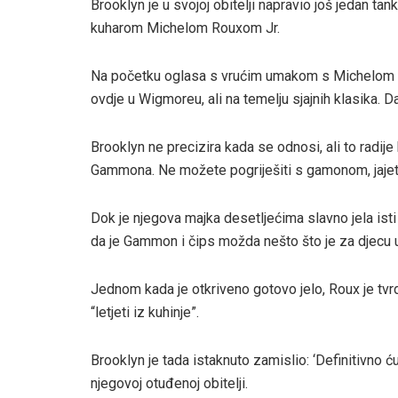
Brooklyn je u svojoj obitelji napravio još jedan t
kuharom Michelom Rouxom Jr.
Na početku oglasa s vrućim umakom s Michelom Ro
ovdje u Wigmoreu, ali na temelju sjajnih klasika. Da
Brooklyn ne precizira kada se odnosi, ali to radi
Gammona. Ne možete pogriješiti s gamonom, jajet
Dok je njegova majka desetljećima slavno jela isti o
da je Gammon i čips možda nešto što je za djecu 
Jednom kada je otkriveno gotovo jelo, Roux je tvrd
“letjeti iz kuhinje”.
Brooklyn je tada istaknuto zamislio: ‘Definitivno ć
njegovoj otuđenoj obitelji.