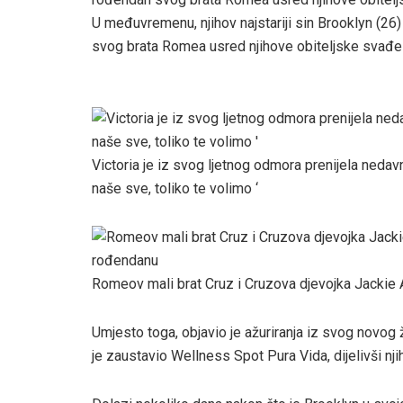
U međuvremenu, njihov najstariji sin Brooklyn (26)
svog brata Romea usred njihove obiteljske svađe
Victoria je iz svog ljetnog odmora prenijela neda
naše sve, toliko te volimo ‘
Romeov mali brat Cruz i Cruzova djevojka Jackie 
Umjesto toga, objavio je ažuriranja iz svog novog
je zaustavio Wellness Spot Pura Vida, dijelivši nji