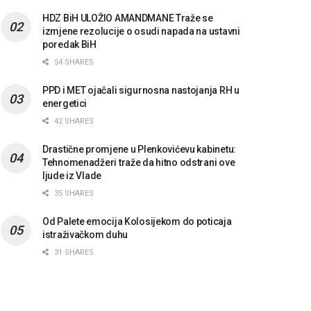
HDZ BiH ULOŽIO AMANDMANE Traže se
izmjene rezolucije o osudi napada na ustavni
poredak BiH
54 SHARES
PPD i MET ojačali sigurnosna nastojanja RH u
energetici
42 SHARES
Drastične promjene u Plenkovićevu kabinetu:
Tehnomenadžeri traže da hitno odstrani ove
ljude iz Vlade
35 SHARES
Od Palete emocija Kolosijekom do poticaja
istraživačkom duhu
31 SHARES