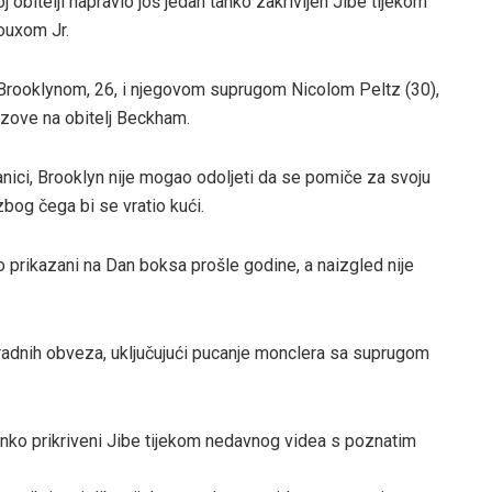
 obitelji napravio još jedan tanko zakrivljen Jibe tijekom
ouxom Jr.
Brooklynom, 26, i njegovom suprugom Nicolom Peltz (30),
ozove na obitelj Beckham.
anici, Brooklyn nije mogao odoljeti da se pomiče za svoju
 zbog čega bi se vratio kući.
no prikazani na Dan boksa prošle godine, a naizgled nije
 radnih obveza, uključujući pucanje monclera sa suprugom