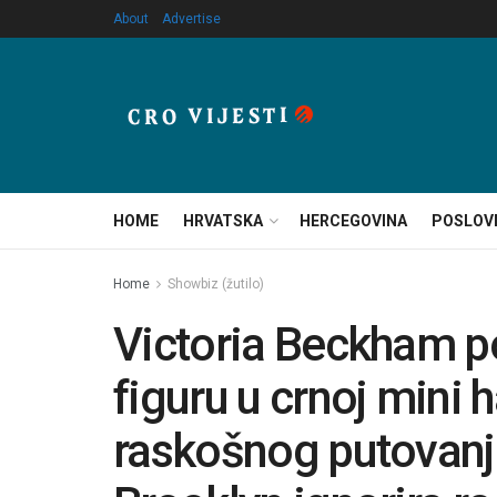
About
Advertise
HOME
HRVATSKA
HERCEGOVINA
POSLOV
Home
Showbiz (žutilo)
Victoria Beckham po
figuru u crnoj mini h
raskošnog putovanja 