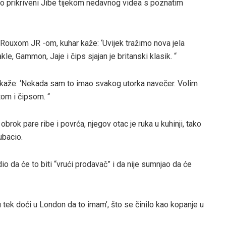
anko prikriveni Jibe tijekom nedavnog videa s poznatim
uxom JR -om, kuhar kaže: ‘Uvijek tražimo nova jela
kle, Gammon, Jaje i čips sjajan je britanski klasik. “
je kaže: ‘Nekada sam to imao svakog utorka navečer. Volim
om i čipsom. “
brok pare ribe i povrća, njegov otac je ruka u kuhinji, tako
ubacio.
io da će to biti “vrući prodavač” i da nije sumnjao da će
u tek doći u London da to imam’, što se činilo kao kopanje u