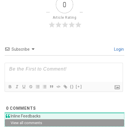
0
Article Rating
Subscribe
Login
{}
[+]
0
COMMENTS
Inline Feedbacks
View all comments