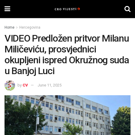
Home
Hercegovina
VIDEO Predložen pritvor Milanu
Miličeviću, prosvjednici
okupljeni ispred Okružnog suda
u Banjoj Luci
by
CV
June 11, 2025