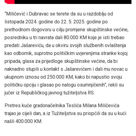
“Miličević i Dubravac se terete da su u razdoblju od
listopada 2024. godine do 22. 5. 2025. godine po
prethodnom dogovoru u cilju promjene skupštinske većine,
posredniku u tri navrata dali 80.000 KM koje je isti trebao
predati Jašareviću, da u okviru svojih službenih ovlaštenja
kao odbornik, suprotno političkim uvjerenjima stranke kojoj
pripada, glasa za prijedloge skupštinske većine, da bi
naknadno stupili u kontakt s Jašarevićem i dali mu novac u
ukupnom iznosu od 250.000 KM, kako bi napustio svoju
političku opciju i glasao po nalogu osumnjičenih”, rekli su
jučer iz Republičkog javnog tužiteljstva RS.
Pretres kuće gradonačelnika Teslića Milana Miličevića
trajao je cijeli dan, a iz Tužiteljstva su priopćili da su u kući
našli 400.000 KM.