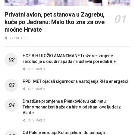
Privatni avion, pet stanova u Zagrebu,
kuće po Jadranu: Malo tko zna za ove
moćne Hrvate
177 SHARES
HDZ BiH ULOŽIO AMANDMANE Traže se izmjene
rezolucije o osudi napada na ustavni poredak BiH
53 SHARES
PPD i MET ojačali sigurnosna nastojanja RH u energetici
42 SHARES
Drastične promjene u Plenkovićevu kabinetu:
Tehnomenadžeri traže da hitno odstrani ove ljude iz
Vlade
35 SHARES
Od Palete emocija Kolosijekom do poticaja