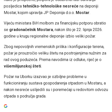
posljedica
tehničko-tehnološke nesreće
na deponiji
Mostar, kojom upravlja JP Deponija d.o.o.
Mostar
.
Vijeću ministara BiH molbom za financijsku potporu obratio
se
gradonačelnik Mostara
, nakon što je 22. lipnja 2026.
godine u krugu regionalne deponije izbio veliki požar.
Zbog nepovoljnih vremenskih prilika i konfiguracije terena,
požar je prouzročio veliku štetu na postrojenjima nužnim za
rad ovog poduzeća. Prema navodima iz odluke, riječ je o
višemilijunskoj šteti
.
Požar na Uborku izazvao je ozbiljne probleme u
funkcioniranju sustava gospodarenja otpadom u Mostaru, a
nakon nesreće uslijedili su i poremećaji u redovitom odvozu
otpada s područja grada.