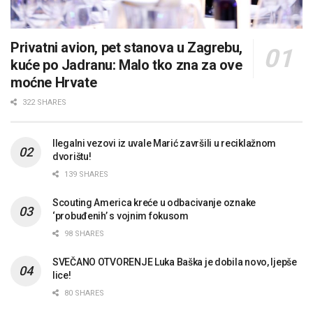
Privatni avion, pet stanova u Zagrebu,
kuće po Jadranu: Malo tko zna za ove
moćne Hrvate
322 SHARES
Ilegalni vezovi iz uvale Marić završili u reciklažnom
dvorištu!
139 SHARES
Scouting America kreće u odbacivanje oznake
‘probuđenih’ s vojnim fokusom
98 SHARES
SVEČANO OTVORENJE Luka Baška je dobila novo, ljepše
lice!
80 SHARES