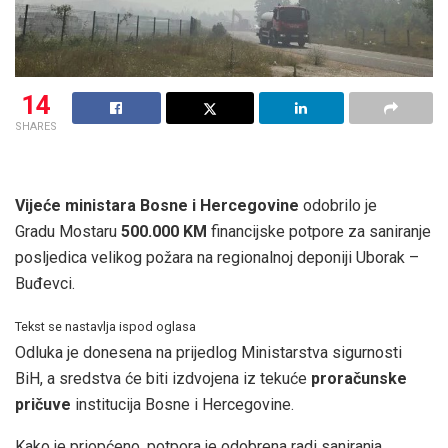
14
SHARES
Vijeće ministara Bosne i Hercegovine
odobrilo je
Gradu Mostaru
500.000 KM
financijske potpore za saniranje
posljedica velikog požara na regionalnoj deponiji Uborak –
Buđevci.
Tekst se nastavlja ispod oglasa
Odluka je donesena na prijedlog Ministarstva sigurnosti
BiH, a sredstva će biti izdvojena iz tekuće
proračunske
pričuve
institucija Bosne i Hercegovine.
Kako je priopćeno, potpora je odobrena radi saniranja