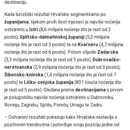
destinaciju.
Kada turistički rezultat Hrvatske segmentiramo po
županijama
, tijekom prvih šest mjeseci je najviše noćenja
ostvareno u
Istri
(8,6 milijuna noćenja što je rast od 2
posto),
Splitsko-dalmatinskoj županiji
(5,2 milijuna
noćenja što je rast od 3 posto) te na
Kvarneru
(4,7 milijuna
noćenja što je rast od 6 posto). Potom slijede
Zadarska
(3,3 milijuna noćenja što je rast od 3 posto),
Dubrovačko-
neretvanska
(2,9 milijuna noćenja što je rast od 3 posto),
Šibensko-kninska
(1,4 milijuna noćenja što je rast od 7
posto) te
Ličko-senjska županija
(831 tisuća noćenja što
je rast od 5 posto). Gledano prema
destinacijama
u prvom
je polugodištu najviše noćenja ostvareno u Dubrovniku,
Rovinju, Zagrebu, Splitu, Poreču, Umagu te Zadru.
– Ostvareni rezultati pokazuju kako Hrvatska nastavlja s
pozitivnim trendovima i potvrđuje svoju poziciju jedne od