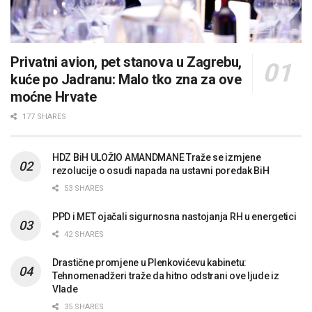
Privatni avion, pet stanova u Zagrebu,
kuće po Jadranu: Malo tko zna za ove
moćne Hrvate
177 SHARES
HDZ BiH ULOŽIO AMANDMANE Traže se izmjene
rezolucije o osudi napada na ustavni poredak BiH
53 SHARES
PPD i MET ojačali sigurnosna nastojanja RH u energetici
42 SHARES
Drastične promjene u Plenkovićevu kabinetu:
Tehnomenadžeri traže da hitno odstrani ove ljude iz
Vlade
35 SHARES