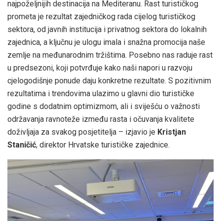
najpoželjnijih destinacija na Mediteranu. Rast turističkog
prometa je rezultat zajedničkog rada cijelog turističkog
sektora, od javnih institucija i privatnog sektora do lokalnih
zajednica, a ključnu je ulogu imala i snažna promocija naše
zemlje na međunarodnim tržištima. Posebno nas raduje rast
u predsezoni, koji potvrđuje kako naši napori u razvoju
cjelogodišnje ponude daju konkretne rezultate. S pozitivnim
rezultatima i trendovima ulazimo u glavni dio turističke
godine s dodatnim optimizmom, ali i sviješću o važnosti
održavanja ravnoteže između rasta i očuvanja kvalitete
doživljaja za svakog posjetitelja – izjavio je
Kristjan
Staničić
, direktor Hrvatske turističke zajednice.