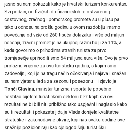
jasno su nam pokazali kako je hrvatski turizam konkurentan.
Svi podaci, od fizičkih do financijskih te ostvarenog
cestovnog, zračnog i pomorskog prometa su u plusu pa
tako u odnosu na prošlu godinu u ovom razdoblju imamo
povećanje od više od 260 tisuća dolazaka i više od milijun
noćenja, zračni promet je na ukupnoj razini bolji za 11%, a
kada govorimo o prihodima stranih turista za prvo
tromjesečje uprihodili smo 54 milijuna eura više. Ovo je prvo
prolazno vrijeme za ovu turističku godinu, s kojim smo
zadovoljni, koji je na tragu naših očekivanja i najava i snažan
su nam vjetar u leđa za sezonu i posezonu – izjavio je
Tonči Glavina
, ministar turizma i sporta te posebno
čestitao cijelom turističkom sektoru bez kojih svi ovi
rezultati ne bi bili niti približno tako uspješni i naglasio kako
su ti rezultati i pokazatelj da je Vlada donijela kvalitetne
strateške i zakonodavne okvire, koji nas svake godine sve
snažnije pozicioniraju kao cjelogodišnju turističku