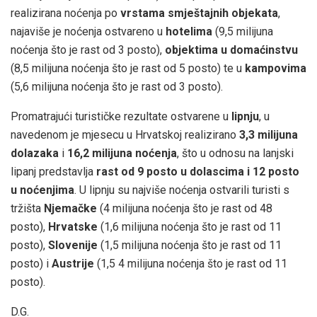
realizirana noćenja po
vrstama smještajnih objekata
,
najaviše je noćenja ostvareno u
hotelima
(9,5 milijuna
noćenja što je rast od 3 posto),
objektima u domaćinstvu
(8,5 milijuna noćenja što je rast od 5 posto) te u
kampovima
(5,6 milijuna noćenja što je rast od 3 posto).
Promatrajući turističke rezultate ostvarene u
lipnju
, u
navedenom je mjesecu u Hrvatskoj realizirano
3,3 milijuna
dolazaka
i
16,2 milijuna noćenja
, što u odnosu na lanjski
lipanj predstavlja
rast od 9 posto
u dolascima i 12 posto
u noćenjima
. U lipnju su najviše noćenja ostvarili turisti s
tržišta
Njemačke
(4 milijuna noćenja što je rast od 48
posto),
Hrvatske
(1,6 milijuna noćenja što je rast od 11
posto),
Slovenije
(1,5 milijuna noćenja što je rast od 11
posto) i
Austrije
(1,5 4 milijuna noćenja što je rast od 11
posto).
D.G.