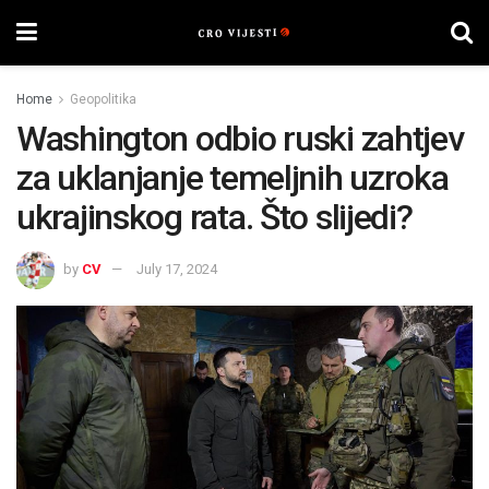
Home
Geopolitika
Washington odbio ruski zahtjev
za uklanjanje temeljnih uzroka
ukrajinskog rata. Što slijedi?
by
CV
July 17, 2024