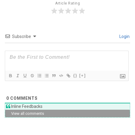
Article Rating
Subscribe
Login
{}
[+]
0
COMMENTS
Inline Feedbacks
View all comments