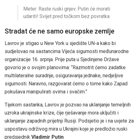
Meter: Raste ruski gnjev. Putin će morati
udariti! Svijet pred točkom bez povratka
Stradat će ne samo europske zemlje
Lavrov je stigao u New York u sjedište UN-a kako bi
sudjelovao na sastancima Vijeća sigurnosti međunarodne
organizacije 16. srpnja. Prije puta u Sjedinjene Države
govorio je o svojim planovima: “Razmotrit ćemo zadatke
multilateralne suradnje, osiguravanja jednake, nedjeljive
sigurnosti. Naravno, razgovarat ćemo o tome kako Zapad
pokušava manipulirati svima i svačim.”
Tijekom sastanka, Lavrov je pozvao na uklanjanje temeljnih
uzroka ukrajinske krize, čije rješavanje mora uključiti i ​​
uklanjanje zapadnih prijetnji Rusiji. Podsjetio je i na uvjete za
uspostavu održivog mira u Ukrajini koje je predložio ruski
predsjednik
Vladimir Putin
.