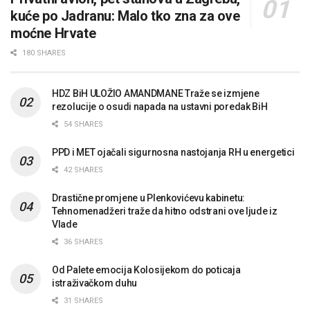
kuće po Jadranu: Malo tko zna za ove
moćne Hrvate
180 SHARES
HDZ BiH ULOŽIO AMANDMANE Traže se izmjene
rezolucije o osudi napada na ustavni poredak BiH
54 SHARES
PPD i MET ojačali sigurnosna nastojanja RH u energetici
42 SHARES
Drastične promjene u Plenkovićevu kabinetu:
Tehnomenadžeri traže da hitno odstrani ove ljude iz
Vlade
36 SHARES
Od Palete emocija Kolosijekom do poticaja
istraživačkom duhu
31 SHARES