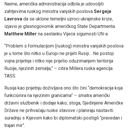
Naime, američka administracija odbila je udovoljiti
zahtjevima ruskog ministra vanjskih poslova
Sergeja
Lavrova
da se uklone temeljni uzroci ukrajinske krize,
izjavio je glasnogovornik američkog State Departmenta
Matthew Miller
na sastanku Vijeća sigurnosti UN-a.
“Problem s formulacijom (ruskog) ministra vanjskih poslova
je u tome što nitko u Europi ne prijeti Rusiji… Ne postoji
vojna prijetnja i nitko nije prijetio oduzimanjem teritorija
Rusije, njezinih zemalja,” – citira Millera ruska agencija
TASS.
Rusija kao prijetnju doživljava ono što čini “demokracija koja
funkcionira na njezinim granicama” – smatra američki
državni službenik i dodaje kako, stoga, Sjedinjene Američke
Države ne prihvaćaju ruske stavove i planiraju nastaviti
suradnju s Kijevom kako bi diplomatski postigli “pravedan i
trajan mir”.