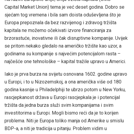
Capital Market Union) tema je već deset godina. Dobro se
sjećam tog vremena i bila sam doista oduševljena što je
Europa prepoznala da bez razvijenog i zdravog tržišta
kapitala ne možemo očekivati izvore financiranja za
brzorastuće, inovativne ili čak disruptivne kompanije. Uvijek
se pritom nekako gledalo na američko tržište kao uzor, a
godinama su kompanije s najvećim potencijalom rasta –
najčešće one tehnološke – kapital tražile upravo u Americi.
Iako je prva burza na svijetu osnovana 1602. godine upravo
u Europi, i to u Nizozemskoj, a ona američka više od 180
godina kasnije u Philadelphiji te ubrzo potom u New Yorku,
rascjepkanost država u Europi rascjepkala je i potencijal
tržišta da jedna burza služi svim kompanijama i svim
investitorima u Europi. Mogli bismo reći da je to korijen
problema. Niti je Europa toliko manja od Amerike u smislu
BDP-a, a niti je tradicija u pitanju. Problem vidim u