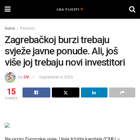
Home
Poslovni
Zagrebačkoj burzi trebaju
svježe javne ponude. Ali, još
više joj trebaju novi investitori
by
CV
September 4, 2025
15
SHARES
Na razini Europske unije, Unija tržišta kapitala (CMU –