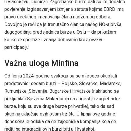
u vlasništvu. Dioničari Zagrebačke burze dali su im dodatno
povjerenje izglasavanjem izmjena statuta kojima EBRD ima
pravo direktnog imenovanja člana nadzornog odbora.
Dovoljno je reći da je trenutačno članica našeg NO-a bivša
dugogodišnja predsjednica burze u Oslu – da prikažem
koliko ekspertize i znanja dobivamo kroz ovakvu
participaciju.
Važna uloga Minfina
Od lipnja 2024. godine svakoga su se mjeseca okupljali
predstavnici sedam burzi – Poljske, Slovačke, Mađarske,
Rumunjske, Slovenije, Bugarske i Hrvatske (naknadno se
priključila i Sjeverna Makedonija na sugestiju Zagrebačke
burze, koju su sve druge burze prihvatile), tako da sad
skupina uključuje ovih osam tržišta. U lipnju ove godine
donesena je odluka da će zajednička kompanija koja će
raditi na integraciji ovih burzi biti u Hrvatskoj.