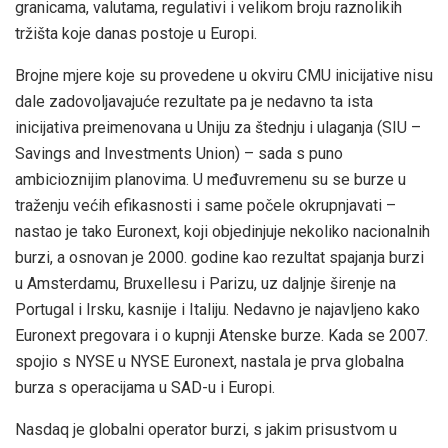
granicama, valutama, regulativi i velikom broju raznolikih
tržišta koje danas postoje u Europi.
Brojne mjere koje su provedene u okviru CMU inicijative nisu
dale zadovoljavajuće rezultate pa je nedavno ta ista
inicijativa preimenovana u Uniju za štednju i ulaganja (SIU –
Savings and Investments Union) – sada s puno
ambicioznijim planovima. U međuvremenu su se burze u
traženju većih efikasnosti i same počele okrupnjavati –
nastao je tako Euronext, koji objedinjuje nekoliko nacionalnih
burzi, a osnovan je 2000. godine kao rezultat spajanja burzi
u Amsterdamu, Bruxellesu i Parizu, uz daljnje širenje na
Portugal i Irsku, kasnije i Italiju. Nedavno je najavljeno kako
Euronext pregovara i o kupnji Atenske burze. Kada se 2007.
spojio s NYSE u NYSE Euronext, nastala je prva globalna
burza s operacijama u SAD-u i Europi.
Nasdaq je globalni operator burzi, s jakim prisustvom u