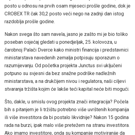
posto u odnosu na prvih osam mjeseci prošle godine, dok je
CROBEX TR čak 30,2 posto veći nego na zadnji dan istog
razdoblja prošle godine.
Nakon svega što sam navela, jasno je zašto mi je bio toliko
poseban osjećaj gledati u ponedjeljak, 25. kolovoza, u
čarobnoj Palači Dverce kako ministri financija i predstavnici
ministarstava navedenih zemalja potpisuju sporazum o
razumijevanju. Od početka projekta Junctus svi uključeni
potpuno su svjesni da bez snažne podrške nadležnih
ministarstava, a na drukčijem nivou i regulatora, naši ciljevi
stvaranja tržišta kojim će lakše teći kapital neće biti mogući.
Što, dakle, u smislu ovog projekta znači integracija? Počela
bih s pitanjem je li tržištu potrebno više uvrštenih kompanija
ili više investitora da bi postalo likvidnije? Nakon 15 godina
rada na burzi, ipak malo više pretežem na stranu investitora.
Ako imamo investitore, onda su kompanije motiviranije da