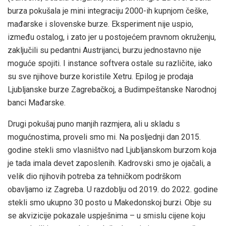
burza pokušala je mini integraciju 2000-ih kupnjom češke,
mađarske i slovenske burze. Eksperiment nije uspio,
između ostalog, i zato jer u postojećem pravnom okruženju,
zaključili su pedantni Austrijanci, burzu jednostavno nije
moguće spojiti. I instance softvera ostale su različite, iako
su sve njihove burze koristile Xetru. Epilog je prodaja
Ljubljanske burze Zagrebačkoj, a Budimpeštanske Narodnoj
banci Mađarske.
Drugi pokušaj puno manjih razmjera, ali u skladu s
mogućnostima, proveli smo mi. Na posljednji dan 2015.
godine stekli smo vlasništvo nad Ljubljanskom burzom koja
je tada imala devet zaposlenih. Kadrovski smo je ojačali, a
velik dio njihovih potreba za tehničkom podrškom
obavljamo iz Zagreba. U razdoblju od 2019. do 2022. godine
stekli smo ukupno 30 posto u Makedonskoj burzi. Obje su
se akvizicije pokazale uspješnima – u smislu cijene koju