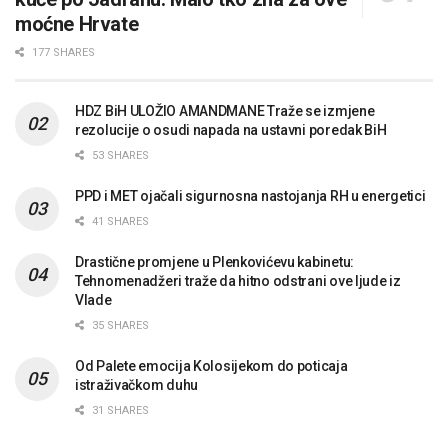
moćne Hrvate
177 SHARES
HDZ BiH ULOŽIO AMANDMANE Traže se izmjene
rezolucije o osudi napada na ustavni poredak BiH
53 SHARES
PPD i MET ojačali sigurnosna nastojanja RH u energetici
41 SHARES
Drastične promjene u Plenkovićevu kabinetu:
Tehnomenadžeri traže da hitno odstrani ove ljude iz
Vlade
35 SHARES
Od Palete emocija Kolosijekom do poticaja
istraživačkom duhu
31 SHARES