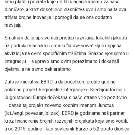
smo platili i povrata koje od tih ulaganja imamo za naše
dioničare, a kroz desetljeće vlasništva uveli smo na ta dva
tržišta brojne inovacije i pomogli da se ona dodatno
razvijaju.
Smatram da je upravo naš pristup razvijanja lokalnih jakosti
uz podršku vlasnika u smislu “know-howa” ključ uspjeha
akvizicija na ovim specifičnim tržištima. Snažno vjerujemo u
integraciju – a upravo smo ovim potezima to i dokazali
djelima, a ne samo deklaratorno.
Zato je inicijativa EBRD-a da početkom prošle godine
pokrene projekt Regionalne integracije u Srednjoistočnoj i
Jugoistočnoj Europi dočekana s naše strane vrlo pozitivno
– danas taj projekt zovemo kodnim imenom Junctus
(lat./engl. povezan, blizak). EBRD je godinama naš partner
kroz financiranje brojnih razvojnih projekata koje smo vodili,
a od 2015. godine i kao suvlasnik Burze s 5,2 posto dionica