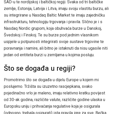
SAD-u te nordijskoj i baltičkoj regiji. Svaka od tri baltičke
zemlje, Estonija, Latvija i Litva, imaju svoju vlastitu burzu, ali
su integrirane u Nasdaq Baltic Market te imaju zajedničku
infrastrukturu, tehnologiju trgovanja i pravila. Slično je i s
Nasdaq Nordic grupom, koja obuhvaća burze u Danskoj,
Švedskoj i Finskoj. Te su burze pod jednim vlasnikom
uspjele u potpunosti integrirati svoje sustave trgovine te
poravnanja i namire, ali bitno je istaknuti da nisu ugasile niti
jedan od entiteta burzi u zemljama u kojima posluju.
Što se događa u regiji?
Promotrimo što se događa u dijelu Europe u kojem mi
poslujemo. Tržišta su izuzetno rascjepkana, svako
pojedinačno vrlo je maleno, imaju relativno kratku povijest
od 30-ak godina, različite valute, različite godine ulaska u
Europsku uniju i prihvaćanja regulative koja je osigurala
(odnosno, trebala osigurati) ista pravila igre za sve. Bečka