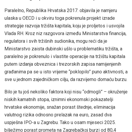
Paralelno, Republika Hrvatska 2017. objavila je namjeru
ulaska u OECD i u okviru toga pokrenula projekt izrade
strategije razvoja tržišta kapitala, koju je proljetos i usvojila
Vlada RH. Kroz niz razgovora između Ministarstva financija,
regulatora i svih tržišnih sudionika, mogu reći da je
Ministarstvo zaista dubinski ušlo u problematiku tržišta, a
paralelno je pokrenulo i vlastite operacije na tržištu kapitala
putem izdanja obveznica i trezorskih zapisa namijenjenih
građanima pa se u isto vrijeme “poklopilo” puno aktivnosti, a
sve u jednom zajedničkom cilju, da razvijemo domaću burzu.
Bilo je tu još nekoliko faktora koji nisu “odmogli” – okruženje
niskih kamatnih stopa, iznimni ekonomski pokazatelji
hrvatske ekonomije, snažan porast štednje, eliminacija
valutnog rizika odnosno prelazak na euro, zasad dva
uspješna IPO-a u Zagrebu. Tako u osam mjeseci 2025.
bilježimo porast prometa na Zagrebačkoj burzi od 80,4