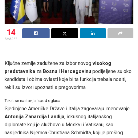
14
SHARES
Ključne zemlje zadužene za izbor novog
visokog
predstavnika
za
Bosnu i Hercegovinu
podijeljene su oko
kandidata i obima ovlasti koje bi ta funkcija trebala nositi,
rekli su izvori upoznati s pregovorima.
Tekst se nastavlja ispod oglasa
Sjedinjene Američke Države i Italija zagovaraju imenovanje
Antonija Zanardija Landija
, iskusnog italijanskog
diplomate koji je službovo u Moskvi i Vatikanu, kao
nasljednika Nijemca Christiana Schmidta, koji je prošlog