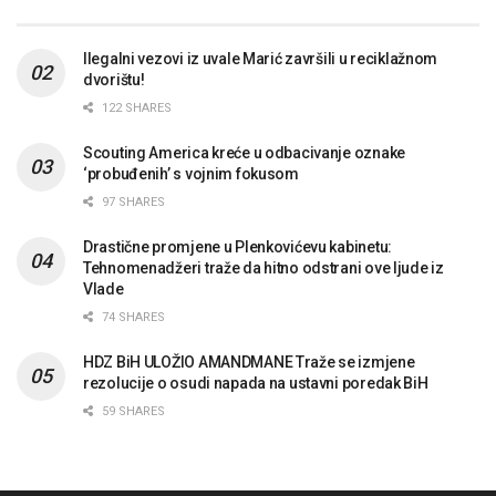
Ilegalni vezovi iz uvale Marić završili u reciklažnom
dvorištu!
122 SHARES
Scouting America kreće u odbacivanje oznake
‘probuđenih’ s vojnim fokusom
97 SHARES
Drastične promjene u Plenkovićevu kabinetu:
Tehnomenadžeri traže da hitno odstrani ove ljude iz
Vlade
74 SHARES
HDZ BiH ULOŽIO AMANDMANE Traže se izmjene
rezolucije o osudi napada na ustavni poredak BiH
59 SHARES