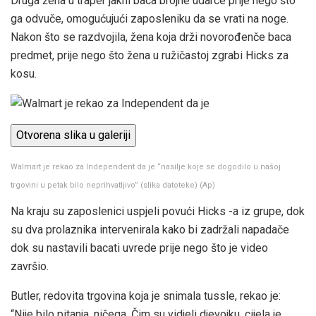
Druga žena u traper jakni baca brojne udarce prije nego što
ga odvuče, omogućujući zaposleniku da se vrati na noge.
Nakon što se razdvojila, žena koja drži novorođenče baca
predmet, prije nego što žena u ružičastoj zgrabi Hicks za
kosu.
Otvorena slika u galeriji
Walmart je rekao za Independent da je “nasilje koje se dogodilo u našoj
trgovini u petak bilo neprihvatljivo” (slika datoteke)
(
Ap
)
Na kraju su zaposlenici uspjeli povući Hicks -a iz grupe, dok
su dva prolaznika intervenirala kako bi zadržali napadače
dok su nastavili bacati uvrede prije nego što je video
završio.
Butler, redovita trgovina koja je snimala tussle, rekao je:
“Nije bilo pitanja, ničega. Čim su vidjeli djevojku, cijela je