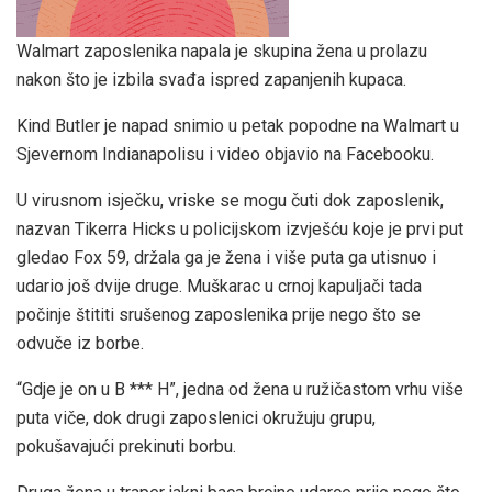
Walmart zaposlenika napala je skupina žena u prolazu
nakon što je izbila svađa ispred zapanjenih kupaca.
Kind Butler je napad snimio u petak popodne na Walmart u
Sjevernom Indianapolisu i video objavio na Facebooku.
U virusnom isječku, vriske se mogu čuti dok zaposlenik,
nazvan Tikerra Hicks u policijskom izvješću koje je prvi put
gledao Fox 59, držala ga je žena i više puta ga utisnuo i
udario još dvije druge. Muškarac u crnoj kapuljači tada
počinje štititi srušenog zaposlenika prije nego što se
odvuče iz borbe.
“Gdje je on u B *** H”, jedna od žena u ružičastom vrhu više
puta viče, dok drugi zaposlenici okružuju grupu,
pokušavajući prekinuti borbu.