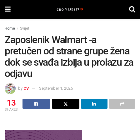
Home
Svijet
Zaposlenik Walmart -a
pretučen od strane grupe žena
dok se svađa izbija u prolazu za
odjavu
by
CV
September 1, 2025
13
SHARES