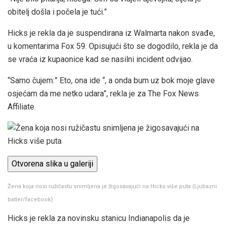
obitelj došla i počela je tući.”
Hicks je rekla da je suspendirana iz Walmarta nakon svađe,
u komentarima Fox 59. Opisujući što se dogodilo, rekla je da
se vraća iz kupaonice kad se nasilni incident odvijao.
“Samo čujem:” Eto, ona ide “, a onda bum uz bok moje glave
osjećam da me netko udara”, rekla je za The Fox News
Affiliate.
Otvorena slika u galeriji
Žena koja nosi ružičastu snimljena je žigosavajući na Hicks više puta
(
Ljubazni
batler/facebook
)
Hicks je rekla za novinsku stanicu Indianapolis da je