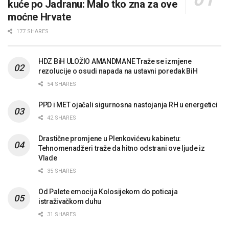
kuće po Jadranu: Malo tko zna za ove
moćne Hrvate
177 SHARES
HDZ BiH ULOŽIO AMANDMANE Traže se izmjene
rezolucije o osudi napada na ustavni poredak BiH
54 SHARES
PPD i MET ojačali sigurnosna nastojanja RH u energetici
42 SHARES
Drastične promjene u Plenkovićevu kabinetu:
Tehnomenadžeri traže da hitno odstrani ove ljude iz
Vlade
35 SHARES
Od Palete emocija Kolosijekom do poticaja
istraživačkom duhu
31 SHARES