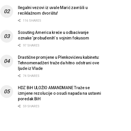
Ilegalni vezovi iz uvale Marić završili u
reciklažnom dvorištu!
116 SHARES
Scouting America kreće u odbacivanje
oznake ‘probuđenih’ s vojnim fokusom
97 SHARES
Drastične promjene u Plenkovićevu kabinetu:
Tehnomenadžeri traže da hitno odstrani ove
ljude iz Vlade
74 SHARES
HDZ BiH ULOŽIO AMANDMANE Traže se
izmjene rezolucije o osudi napada na ustavni
poredak BiH
59 SHARES