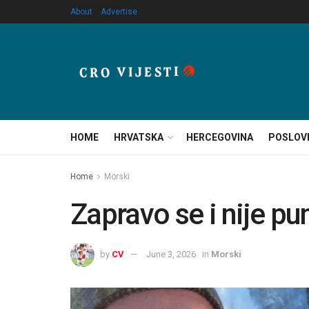
About
Advertise
HOME
HRVATSKA
HERCEGOVINA
POSLOV
Home
Morski
Zapravo se i nije pu
by
CV
June 3, 2026
in
Morski