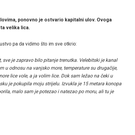
ulovima, ponovno je ostvario kapitalni ulov. Ovoga
ta velika lica.
ustvo pa da vidimo što im sve otkrio:
ve je zapravo bilo pitanje trenutka. Velebitski je kanal
m u odnosu na vanjsko more, temperature su drugačije,
o more lice vole, a ja volim lice. Dok sam ležao na čeki u
asku je pokupila moju strijelu. Izvukla je 15 metara konopa
orila, malo sam je potezao i natezao po moru, ali tu je