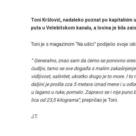
Toni Kršlović, nadaleko poznat po kapitalnim 
puta u Velebitskom kanalu, a lovina je bila zais
Toni je s magazinom “Na udici” podijelio svoje isk
” Generalno, znao sam da ćemo se ponovno srest, s
ćudljiv, tamo se sve događa s malim zakašnjenje
vidljivost, salinitet, ukratko drugo je to more. I t
daljini je prošla cca 5 metara iznad mene i u odl
u lagano u ruke, pomalo. Zapravo se i nije puno b
lica od 23,5 kilograma”
, prepričao je Toni.
J.T.