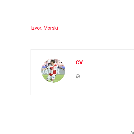
Izvor: Morski
CV
Ar