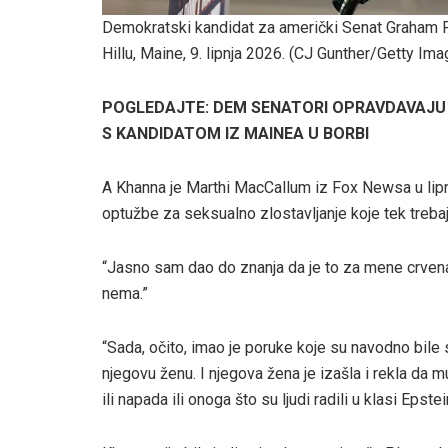
Demokratski kandidat za američki Senat Graham 
Hillu, Maine, 9. lipnja 2026.
(CJ Gunther/Getty Ima
POGLEDAJTE: DEM SENATORI OPRAVDAVAJU
S KANDIDATOM IZ MAINEA U BORBI
A Khanna je Marthi MacCallum iz Fox Newsa u lipnj
optužbe za seksualno zlostavljanje koje tek trebaju
“Jasno sam dao do znanja da je to za mene crvena lin
nema.”
“Sada, očito, imao je poruke koje su navodno bile s
njegovu ženu. I njegova žena je izašla i rekla da mu
ili napada ili onoga što su ljudi radili u klasi Epste