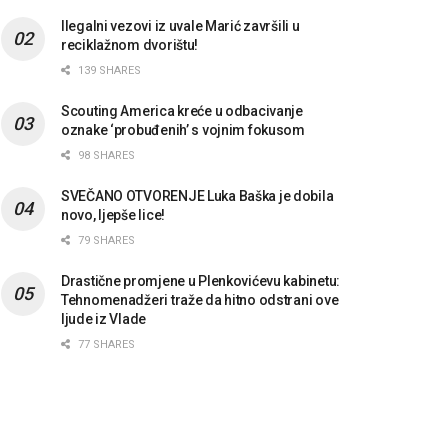
Ilegalni vezovi iz uvale Marić završili u
reciklažnom dvorištu!
139 SHARES
Scouting America kreće u odbacivanje
oznake ‘probuđenih’ s vojnim fokusom
98 SHARES
SVEČANO OTVORENJE Luka Baška je dobila
novo, ljepše lice!
79 SHARES
Drastične promjene u Plenkovićevu kabinetu:
Tehnomenadžeri traže da hitno odstrani ove
ljude iz Vlade
77 SHARES