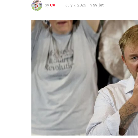
by
CV
July 7, 2026
in
Svijet