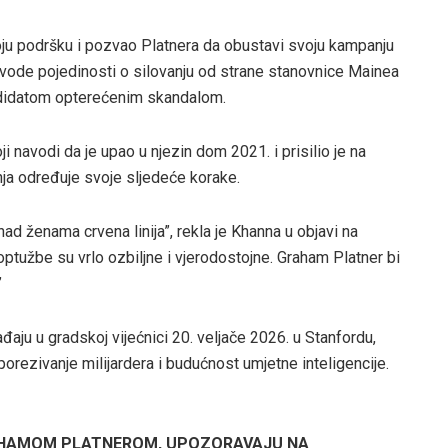
voju podršku i pozvao Platnera da obustavi svoju kampanju
vode pojedinosti o silovanju od strane stanovnice Mainea
andidatom opterećenim skandalom.
 navodi da je upao u njezin dom 2021. i prisilio je na
ja određuje svoje sljedeće korake.
nad ženama crvena linija”, rekla je Khanna u objavi na
tužbe su vrlo ozbiljne i vjerodostojne. Graham Platner bi
”
đaju u gradskoj vijećnici 20. veljače 2026. u Stanfordu,
porezivanje milijardera i budućnost umjetne inteligencije.
RAHAMOM PLATNEROM, UPOZORAVAJU NA