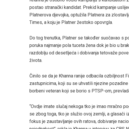
postao stranački kandidat. Prekid kampanje uslije
Platnerova djevojka, optužila Platnera za zlostavlj
Times, a koju je Platner žestoko opovrgla.
Do tog trenutka, Platner se također suočavao s 
poruka najmanje pola tuceta žena dok je bio u braku
razdoblju od desetljeća i dobivanja tetovaže pov
života.
Činilo se da je Khanna ranije odbacila ozbiljnos
zastupnicima, koji su se uhvatili njezine pozadine u
borbeni veteran koji se borio s PTSP-om, prevlada
“Ovdje imate slučaj nekoga tko je imao mračno pog
se zbog toga, tko je služio ovoj zemlji, a glasači 
fokus je zaustavljanje ovih ratova, dobivanje na
nejednakost”, rekla je Khanna u intervjuu za CBS 