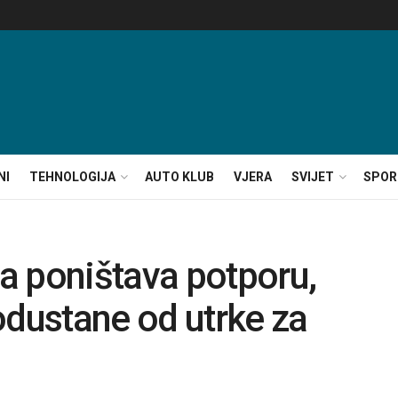
NI
TEHNOLOGIJA
AUTO KLUB
VJERA
SVIJET
SPOR
a poništava potporu,
odustane od utrke za