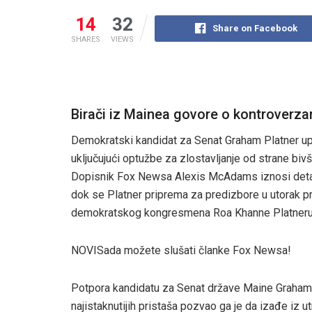
14
32
Share on Facebook
SHARES
VIEWS
Birači iz Mainea govore o kontroverz
Demokratski kandidat za Senat Graham Platner upl
uključujući optužbe za zlostavljanje od strane bivš
Dopisnik Fox Newsa Alexis McAdams iznosi detal
dok se Platner priprema za predizbore u utorak p
demokratskog kongresmena Roa Khanne Platneru t
NOVI
Sada možete slušati članke Fox Newsa!
Potpora kandidatu za Senat države Maine Graham
najistaknutijih pristaša pozvao ga je da izađe iz 