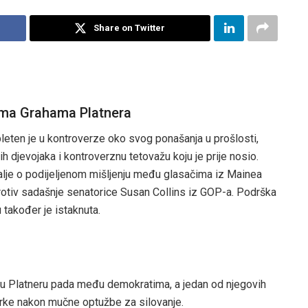
Share on Twitter
ama Grahama Platnera
eten je u kontroverze oko svog ponašanja u prošlosti,
ih djevojaka i kontroverznu tetovažu koju je prije nosio.
je o podijeljenom mišljenju među glasačima iz Mainea
rotiv sadašnje senatorice Susan Collins iz GOP-a. Podrška
akođer je istaknuta.
u Platneru pada među demokratima, a jedan od njegovih
utrke nakon mučne optužbe za silovanje.