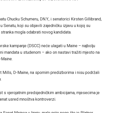
atu Chucku Schumeru, DN.Y., i senatorici Kirsten Gillibrand,
 Senatu, koji su objavili zajedničku izjavu u kojoj su
i stranka mogla odabrati novog kandidata.
orske kampanje (DSCC) neće ulagati u Maine – najbolju
ini mandata u studenom – ako on nastavi tražiti mjesto na
R-Maine.
t Mills, D-Maine, na spornim predizborima i nisu podržali
.
st s vjerojatnim predsjedničkim ambicijama, mjesecima je
enat usred mnoštva kontroverzi.
Senat Mainea u lipnju, malo prije nego što je Platner