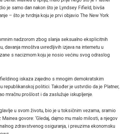
dio je samo dan nakon što je Lyndsey Fifield, bivša
anje – što je tvrdnja koju je prvi objavio The New York
pomnim nadzorom zbog slanja seksualno eksplicitnih
, davanja mnoštva uvredljivih izjava na internetu u
ezane s nacizmom koju je nosio većinu svog odraslog
t Fifieldinog iskaza zajedno s mnogim demokratskim
 republikanskoj politici. Također je ustvrdio da je Platner,
o mračnu prošlost i da zaslužuje iskupljenje.
lavlje u svom životu, bio je u toksičnim vezama, sramio
iz Mainea govore: ‘Gledaj, dajmo mu malo milosti, a njegov
cionalnog zdravstvenog osiguranja, i preuzima ekonomsku
News.