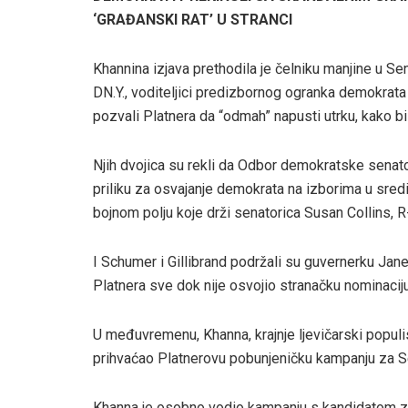
‘GRAĐANSKI RAT’ U STRANCI
Khannina izjava prethodila je čelniku manjine u Sen
DN.Y., voditeljici predizbornog ogranka demokrata u
pozvali Platnera da “odmah” napusti utrku, kako b
Njih dvojica su rekli da Odbor demokratske senat
priliku za osvajanje demokrata na izborima u sred
bojnom polju koje drži senatorica Susan Collins, 
I Schumer i Gillibrand podržali su guvernerku Jane
Platnera sve dok nije osvojio stranačku nominaciju
U međuvremenu, Khanna, krajnje ljevičarski populi
prihvaćao Platnerovu pobunjeničku kampanju za S
Khanna je osobno vodio kampanju s kandidatom za 