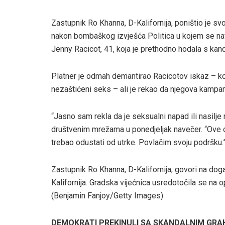
Zastupnik Ro Khanna, D-Kalifornija, poništio je s
nakon bombaškog izvješća Politica u kojem se na
Jenny Racicot, 41, koja je prethodno hodala s k
Platner je odmah demantirao Racicotov iskaz – koji
nezaštićeni seks – ali je rekao da njegova kampan
“Jasno sam rekla da je seksualni napad ili nasilje 
društvenim mrežama u ponedjeljak navečer. “Ove op
trebao odustati od utrke. Povlačim svoju podršku.
Zastupnik Ro Khanna, D-Kalifornija, govori na doga
Kalifornija. Gradska vijećnica usredotočila se na o
(Benjamin Fanjoy/Getty Images)
DEMOKRATI PREKINULI SA SKANDALNIM G