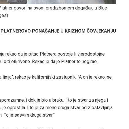
Platner govori na svom predizbornom događaju u Blue
ges)
 PLATNEROVO PONAŠANJE U KRIZNOM ČOVJEKANJU
u rekao da je pitao Platnera postoje li vjerodostojne
 biti otkrivene. Rekao je da je Platner to negirao.
ija”, rekao je kalifornijski zastupnik. “A on je rekao, ne,
porazumne, i dok je bio u braku, I to je stvar za njega i
 je oprostila. I to je za mene druga stvar od zlostavljanja
in. To je sasvim druga stvar.”