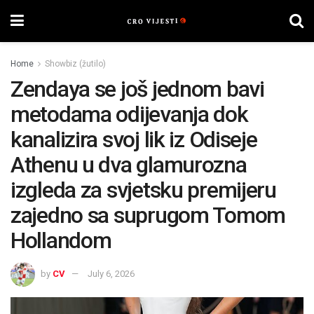
Home
Showbiz (žutilo)
Zendaya se još jednom bavi
metodama odijevanja dok
kanalizira svoj lik iz Odiseje
Athenu u dva glamurozna
izgleda za svjetsku premijeru
zajedno sa suprugom Tomom
Hollandom
by
CV
July 6, 2026