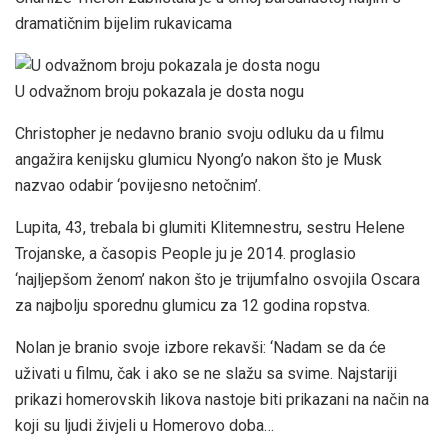
dramatičnim bijelim rukavicama
U odvažnom broju pokazala je dosta nogu
Christopher je nedavno branio svoju odluku da u filmu
angažira kenijsku glumicu Nyong’o nakon što je Musk
nazvao odabir ‘povijesno netočnim’.
Lupita, 43, trebala bi glumiti Klitemnestru, sestru Helene
Trojanske, a časopis People ju je 2014. proglasio
‘najljepšom ženom’ nakon što je trijumfalno osvojila Oscara
za najbolju sporednu glumicu za 12 godina ropstva.
Nolan je branio svoje izbore rekavši: ‘Nadam se da će
uživati ​​u filmu, čak i ako se ne slažu sa svime. Najstariji
prikazi homerovskih likova nastoje biti prikazani na način na
koji su ljudi živjeli u Homerovo doba…