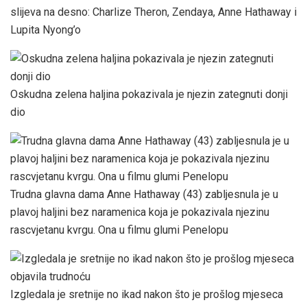
slijeva na desno: Charlize Theron, Zendaya, Anne Hathaway i
Lupita Nyong’o
Oskudna zelena haljina pokazivala je njezin zategnuti donji
dio
Trudna glavna dama Anne Hathaway (43) zabljesnula je u
plavoj haljini bez naramenica koja je pokazivala njezinu
rascvjetanu kvrgu. Ona u filmu glumi Penelopu
Izgledala je sretnije no ikad nakon što je prošlog mjeseca