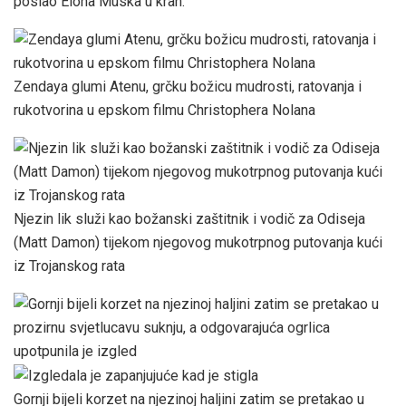
poslao Elona Muska u krah.
Zendaya glumi Atenu, grčku božicu mudrosti, ratovanja i
rukotvorina u epskom filmu Christophera Nolana
Njezin lik služi kao božanski zaštitnik i vodič za Odiseja
(Matt Damon) tijekom njegovog mukotrpnog putovanja kući
iz Trojanskog rata
Gornji bijeli korzet na njezinoj haljini zatim se pretakao u