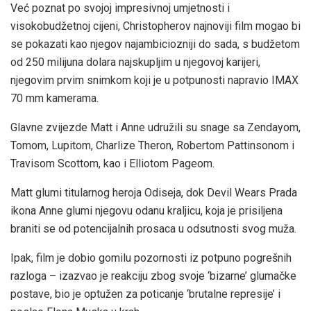
Već poznat po svojoj impresivnoj umjetnosti i
visokobudžetnoj cijeni, Christopherov najnoviji film mogao bi
se pokazati kao njegov najambiciozniji do sada, s budžetom
od 250 milijuna dolara najskupljim u njegovoj karijeri,
njegovim prvim snimkom koji je u potpunosti napravio IMAX
70 mm kamerama.
Glavne zvijezde Matt i Anne udružili su snage sa Zendayom,
Tomom, Lupitom, Charlize Theron, Robertom Pattinsonom i
Travisom Scottom, kao i Elliotom Pageom.
Matt glumi titularnog heroja Odiseja, dok Devil Wears Prada
ikona Anne glumi njegovu odanu kraljicu, koja je prisiljena
braniti se od potencijalnih prosaca u odsutnosti svog muža.
Ipak, film je dobio gomilu pozornosti iz potpuno pogrešnih
razloga – izazvao je reakciju zbog svoje ‘bizarne’ glumačke
postave, bio je optužen za poticanje ‘brutalne represije’ i