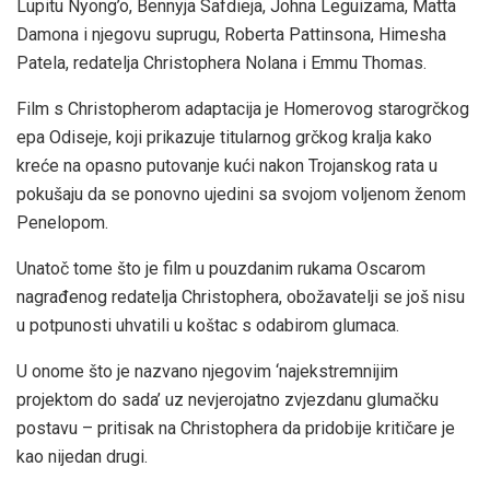
Lupitu Nyong’o, Bennyja Safdieja, Johna Leguizama, Matta
Damona i njegovu suprugu, Roberta Pattinsona, Himesha
Patela, redatelja Christophera Nolana i Emmu Thomas.
Film s Christopherom adaptacija je Homerovog starogrčkog
epa Odiseje, koji prikazuje titularnog grčkog kralja kako
kreće na opasno putovanje kući nakon Trojanskog rata u
pokušaju da se ponovno ujedini sa svojom voljenom ženom
Penelopom.
Unatoč tome što je film u pouzdanim rukama Oscarom
nagrađenog redatelja Christophera, obožavatelji se još nisu
u potpunosti uhvatili u koštac s odabirom glumaca.
U onome što je nazvano njegovim ‘najekstremnijim
projektom do sada’ uz nevjerojatno zvjezdanu glumačku
postavu – pritisak na Christophera da pridobije kritičare je
kao nijedan drugi.