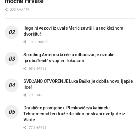
moćne Hrvate
322 SHARES
Ilegalni vezovi iz uvale Marić završili u reciklažnom
dvorištu!
139 SHARES
Scouting America kreće u odbacivanje oznake
‘probuđenih’ s vojnim fokusom
98 SHARES
SVEČANO OTVORENJE Luka Baška je dobila novo, ljepše
lice!
79 SHARES
Drastične promjene u Plenkovićevu kabinetu:
Tehnomenadžeri traže da hitno odstrani ove ljude iz
Vlade
77 SHARES