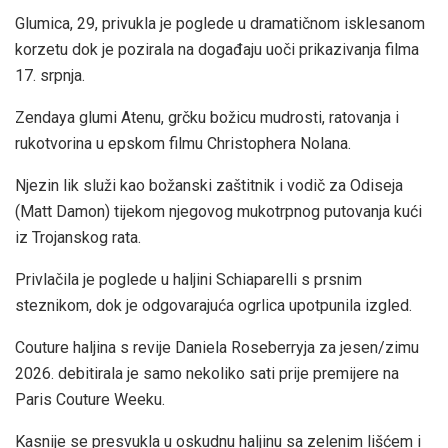
Glumica, 29, privukla je poglede u dramatičnom isklesanom
korzetu dok je pozirala na događaju uoči prikazivanja filma
17. srpnja.
Zendaya glumi Atenu, grčku božicu mudrosti, ratovanja i
rukotvorina u epskom filmu Christophera Nolana.
Njezin lik služi kao božanski zaštitnik i vodič za Odiseja
(Matt Damon) tijekom njegovog mukotrpnog putovanja kući
iz Trojanskog rata.
Privlačila je poglede u haljini Schiaparelli s prsnim
steznikom, dok je odgovarajuća ogrlica upotpunila izgled.
Couture haljina s revije Daniela Roseberryja za jesen/zimu
2026. debitirala je samo nekoliko sati prije premijere na
Paris Couture Weeku.
Kasnije se presvukla u oskudnu haljinu sa zelenim lišćem i