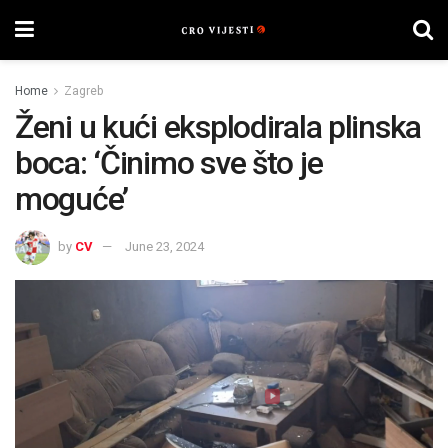
Home
Zagreb
Ženi u kući eksplodirala plinska
boca: ‘Činimo sve što je
moguće’
by
CV
June 23, 2024