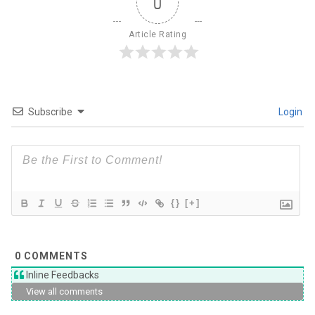
0
Article Rating
Subscribe
Login
{}
[+]
0
COMMENTS
Inline Feedbacks
View all comments