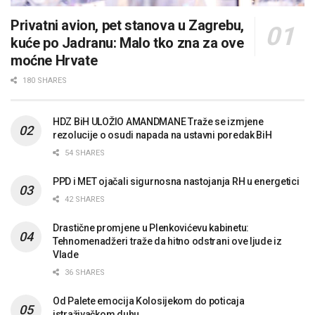
Privatni avion, pet stanova u Zagrebu,
kuće po Jadranu: Malo tko zna za ove
moćne Hrvate
180 SHARES
HDZ BiH ULOŽIO AMANDMANE Traže se izmjene
rezolucije o osudi napada na ustavni poredak BiH
54 SHARES
PPD i MET ojačali sigurnosna nastojanja RH u energetici
42 SHARES
Drastične promjene u Plenkovićevu kabinetu:
Tehnomenadžeri traže da hitno odstrani ove ljude iz
Vlade
36 SHARES
Od Palete emocija Kolosijekom do poticaja
istraživačkom duhu