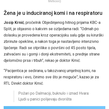
Metković)
Žena je u induciranoj komi i na respiratoru
Josip Krnić
, pročelnik Objedinjenog hitnog prijama KBC-a
Split, je objasnio o kakvim se ozljedama radi. “Odmah po
dolasku je provedena kroz operacijsku salu gdje su kirurški
zbrinute opekline, a nakon toga je nastavljeno intenzivno
liječenje. Radi se otprilike o površini od 45 posto tijela,
zahvaćeni su i gornji i donji ekstremiteti, s prednje strane
djelomično prsa i trbuh”, rekao je doktor Krnić.
“Pacijentica je sedirana, u takozvanoj umjetnoj komi, na
respiratoru i evo, činimo sve što je moguće”, kazao je za
RTL Direkt doktor Krnić.
Požari po Dalmaciji, buknulo i iznad Hvara:
Ljudi u panici polijevaju dvorišta