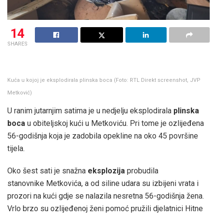
14
SHARES
Kuća u kojoj je eksplodirala plinska boca (Foto: RTL Direkt screenshot, JVP
Metković)
U ranim jutarnjim satima je u nedjelju eksplodirala
plinska
boca
u obiteljskoj kući u Metkoviću. Pri tome je ozlijeđena
56-godišnja koja je zadobila opekline na oko 45 površine
tijela.
Oko šest sati je snažna
eksplozija
probudila
stanovnike Metkovića, a od siline udara su izbijeni vrata i
prozori na kući gdje se nalazila nesretna 56-godišnja žena.
Vrlo brzo su ozlijeđenoj ženi pomoć pružili djelatnici Hitne