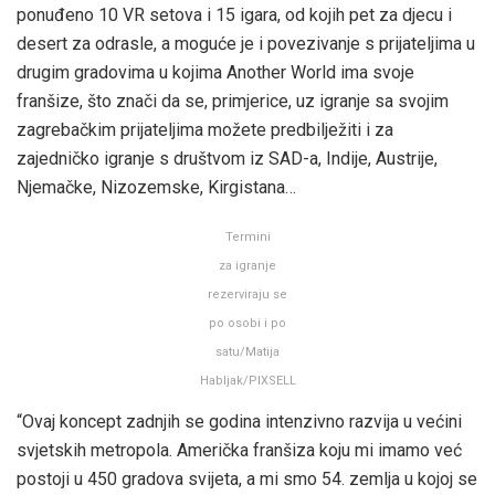
ponuđeno 10 VR setova i 15 igara, od kojih pet za djecu i
desert za odrasle, a moguće je i povezivanje s prijateljima u
drugim gradovima u kojima Another World ima svoje
franšize, što znači da se, primjerice, uz igranje sa svojim
zagrebačkim prijateljima možete predbilježiti i za
zajedničko igranje s društvom iz SAD-a, Indije, Austrije,
Njemačke, Nizozemske, Kirgistana…
Termini
za igranje
rezerviraju se
po osobi i po
satu/Matija
Habljak/PIXSELL
“Ovaj koncept zadnjih se godina intenzivno razvija u većini
svjetskih metropola. Američka franšiza koju mi imamo već
postoji u 450 gradova svijeta, a mi smo 54. zemlja u kojoj se