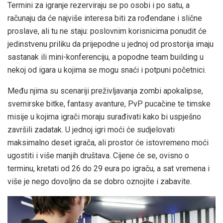
Termini za igranje rezerviraju se po osobi i po satu, a
računaju da će najviše interesa biti za rođendane i slične
proslave, ali tu ne staju: poslovnim korisnicima ponudit će
jedinstvenu priliku da prijepodne u jednoj od prostorija imaju
sastanak ili mini-konferenciju, a popodne team building u
nekoj od igara u kojima se mogu snaći i potpuni početnici.
Među njima su scenariji preživljavanja zombi apokalipse,
svemirske bitke, fantasy avanture, PvP pucačine te timske
misije u kojima igrači moraju surađivati kako bi uspješno
završili zadatak. U jednoj igri moći će sudjelovati
maksimalno deset igrača, ali prostor će istovremeno moći
ugostiti i više manjih društava. Cijene će se, ovisno o
terminu, kretati od 26 do 29 eura po igraču, a sat vremena i
više je nego dovoljno da se dobro oznojite i zabavite.