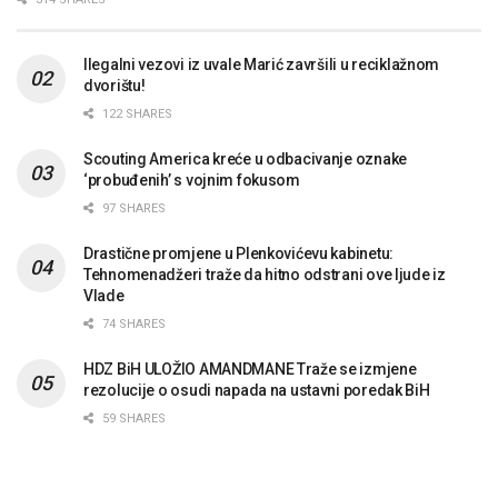
Ilegalni vezovi iz uvale Marić završili u reciklažnom
dvorištu!
122 SHARES
Scouting America kreće u odbacivanje oznake
‘probuđenih’ s vojnim fokusom
97 SHARES
Drastične promjene u Plenkovićevu kabinetu:
Tehnomenadžeri traže da hitno odstrani ove ljude iz
Vlade
74 SHARES
HDZ BiH ULOŽIO AMANDMANE Traže se izmjene
rezolucije o osudi napada na ustavni poredak BiH
59 SHARES