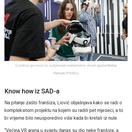
U jednoj igri moći će sudjelovati maksimalno deset igrača/Matija
Habljak/PIXSELL
Know how iz SAD-a
Na pitanje zašto franšiza, Liović objašnjava kako se radi o
kompleksnom projektu na kojem su radili pet mjeseci, a to
bi vrijeme bilo neusporedivo više kada bi kretali iz nule.
“Većina VR arena u svijetu danas su dio neke franšize, a