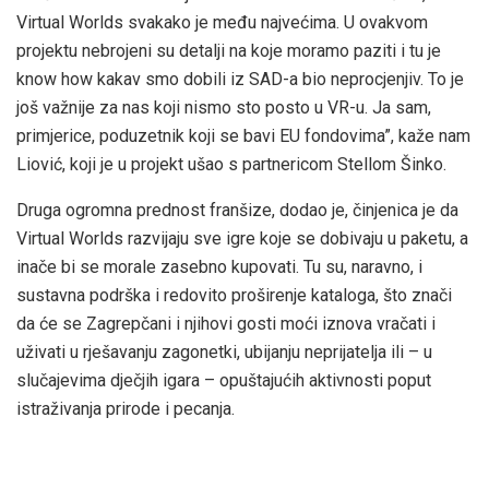
Virtual Worlds svakako je među najvećima. U ovakvom
projektu nebrojeni su detalji na koje moramo paziti i tu je
know how kakav smo dobili iz SAD-a bio neprocjenjiv. To je
još važnije za nas koji nismo sto posto u VR-u. Ja sam,
primjerice, poduzetnik koji se bavi EU fondovima”, kaže nam
Liović, koji je u projekt ušao s partnericom Stellom Šinko.
Druga ogromna prednost franšize, dodao je, činjenica je da
Virtual Worlds razvijaju sve igre koje se dobivaju u paketu, a
inače bi se morale zasebno kupovati. Tu su, naravno, i
sustavna podrška i redovito proširenje kataloga, što znači
da će se Zagrepčani i njihovi gosti moći iznova vračati i
uživati u rješavanju zagonetki, ubijanju neprijatelja ili – u
slučajevima dječjih igara – opuštajućih aktivnosti poput
istraživanja prirode i pecanja.