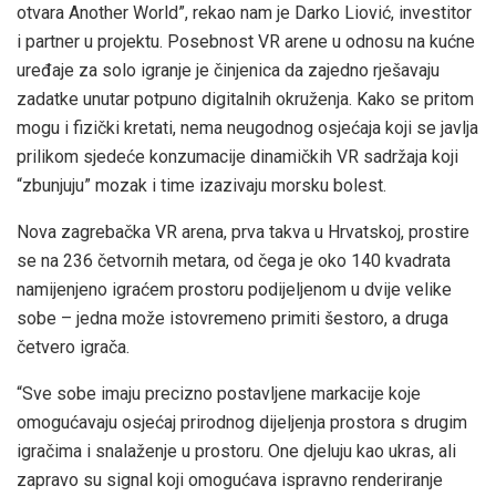
otvara Another World”, rekao nam je Darko Liović, investitor
i partner u projektu. Posebnost VR arene u odnosu na kućne
uređaje za solo igranje je činjenica da zajedno rješavaju
zadatke unutar potpuno digitalnih okruženja. Kako se pritom
mogu i fizički kretati, nema neugodnog osjećaja koji se javlja
prilikom sjedeće konzumacije dinamičkih VR sadržaja koji
“zbunjuju” mozak i time izazivaju morsku bolest.
Nova zagrebačka VR arena, prva takva u Hrvatskoj, prostire
se na 236 četvornih metara, od čega je oko 140 kvadrata
namijenjeno igraćem prostoru podijeljenom u dvije velike
sobe – jedna može istovremeno primiti šestoro, a druga
četvero igrača.
“Sve sobe imaju precizno postavljene markacije koje
omogućavaju osjećaj prirodnog dijeljenja prostora s drugim
igračima i snalaženje u prostoru. One djeluju kao ukras, ali
zapravo su signal koji omogućava ispravno renderiranje