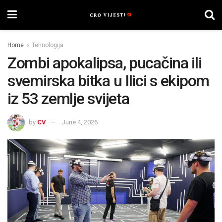
Home
Tehnologija
Zombi apokalipsa, pucačina ili
svemirska bitka u Ilici s ekipom
iz 53 zemlje svijeta
by
CV
June 4, 2026