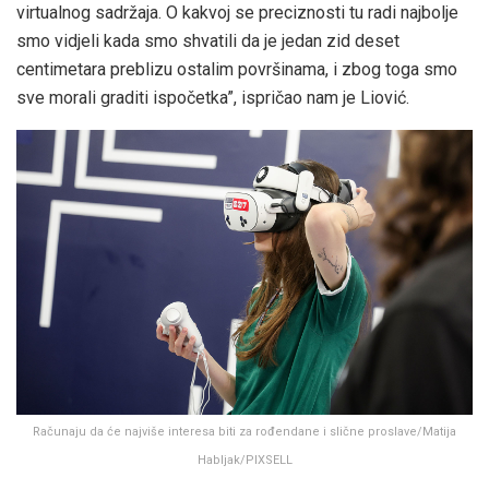
virtualnog sadržaja. O kakvoj se preciznosti tu radi najbolje
smo vidjeli kada smo shvatili da je jedan zid deset
centimetara preblizu ostalim površinama, i zbog toga smo
sve morali graditi ispočetka”, ispričao nam je Liović.
Računaju da će najviše interesa biti za rođendane i slične proslave/Matija
Habljak/PIXSELL